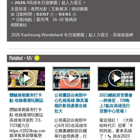
⚡ 𝟮𝟬𝟮𝟲 #高雄冬日遊樂園｜超人力霸王 ⚡
主題裝置｜夜間光影｜互動展演｜碼頭樂園
📅 活動時間｜𝟬𝟮/𝟬𝟳 ㊅ – 𝟬𝟯/𝟬𝟭 ㊐
📍 活動地點｜愛河灣、16–18 號碼頭
相關連結 :
2026 Kaohsiung Wonderland 冬日遊樂園｜超人力霸王－高雄旅遊網
體驗港都最夯打卡
公視臺語台南部中
2023總統府音樂會
點 收錄最潮玩樂誌
心扎根高雄 陳其邁
—跨海音，7/8晚
期許影視產業生根
上7點在高雄流行
體驗港都最夯打卡
壯大
音樂中心登場！
點 收錄最潮玩樂誌
高雄海洋派對 7/1-
公視臺語台南部中
最近很紅！ 《大嘻
7/23週六日
心6月3日在高雄市
哈時代2》冠軍「#
https://2023kop.com.tw/
立圖書總館節目棚
阿跨面」要來高雄
旗津風箏節暨氣墊
舉行啟用典禮，行
了！📞 就在2023