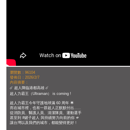
瀏覽數：96104
發佈日：2026/2/7
內容摘要：
☄️ 超人降臨港都高雄 ☄️
超人力霸王（Ultraman） is coming !
超人力霸王今年守護地球滿 60 周年 🌟
而在城市裡，也有一群超人正默默付出......
從消防員、醫護人員、清潔隊員、運動選手
甚至到 #鏟子超人 與持續努力向前的你 🫵
讓台灣以及我們的城市，都能變得更好！