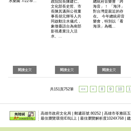
水樂園 7/22-8/...
政院院長陳建仁、
總統府音樂會「跨
文化部長史哲、市
海音」！ 「海洋」
長陳其邁與公視董
對台灣是親近的存
事長胡元輝等人共
在。 今年總統府音
同啟動注水儀式，
樂會，特別以「看
象徵臺語台為南部
海浪」為概...
影視產業注入活
水、...
共151頁752筆
<<
<
8
9
10
1
高雄市政府文化局 | 郵遞區號:80252 | 高雄市苓雅區
最佳瀏覽環境IE8以上 | 最佳瀏覽解析度1024X768 | 