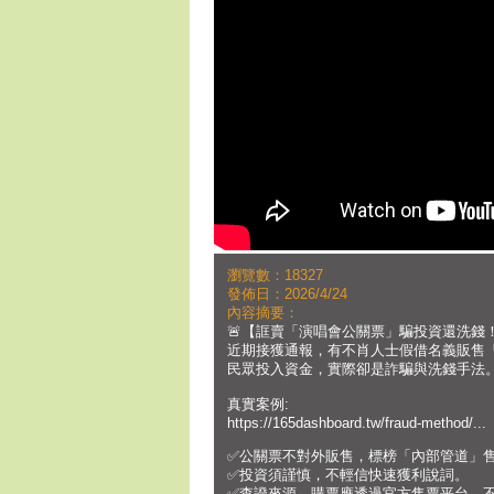
瀏覽數：18327
發佈日：2026/4/24
內容摘要：
🚨【誆賣「演唱會公關票」騙投資還洗錢！
近期接獲通報，有不肖人士假借名義販售
民眾投入資金，實際卻是詐騙與洗錢手法
真實案例:
https://165dashboard.tw/fraud-method/...
✅公關票不對外販售，標榜「內部管道」
✅投資須謹慎，不輕信快速獲利說詞。
✅查證來源，購票應透過官方售票平台，