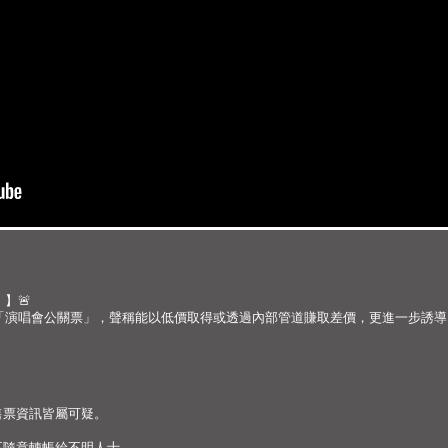
】🚨
「演唱會公關票」，聲稱能以低價取得或透過內部管道賺取差價，更進一步誘導
。
售票資訊皆屬可疑。
不隨意轉帳給不明人士