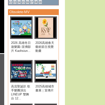
12
13
14
15
16
17
18
19
Obsolete‧MV
2026 高雄冬日
2026高雄春天
遊樂園–宣傳影
藝術節主視覺
片 Kaohsiun...
動畫
高流聖誕趴 歌
2025高雄城市
手樂團演出
書展｜宣傳片
LINEUP 雙舞
台 12...