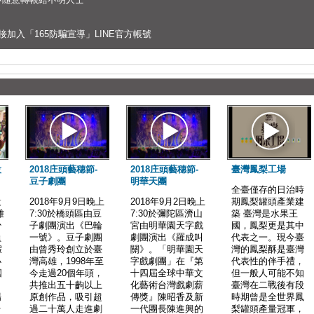
接加入「165防騙宣導」LINE官方帳號
設
2018庄頭藝穗節-
2018庄頭藝穗節-
臺灣鳳梨工場
豆子劇團
明華天團
全臺僅存的日治時
設
2018年9月9日晚上
2018年9月2日晚上
期鳳梨罐頭產業建
雄
7:30於橋頭區由豆
7:30於彌陀區濟山
築 臺灣是水果王
少
子劇團演出《巴輪
宮由明華園天字戲
國，鳳梨更是其中
員
一號》。豆子劇團
劇團演出《羅成叫
代表之一。現今臺
假
由曾秀玲創立於臺
關》。「明華園天
灣的鳳梨酥是臺灣
小
灣高雄，1998年至
字戲劇團」在『第
代表性的伴手禮，
國
今走過20個年頭，
十四屆全球中華文
但一般人可能不知
共推出五十齣以上
化藝術台灣戲劇薪
臺灣在二戰後有段
場
原創作品，吸引超
傳獎』陳昭香及新
時期曾是全世界鳳
台
過二十萬人走進劇
一代團長陳進興的
梨罐頭產量冠軍，