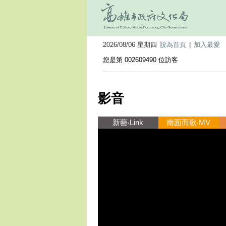
2026/08/06 星期四
設為首頁
|
加入最愛
您是第 002609490 位訪客
影音
新藝‧Link
南面而歌‧MV