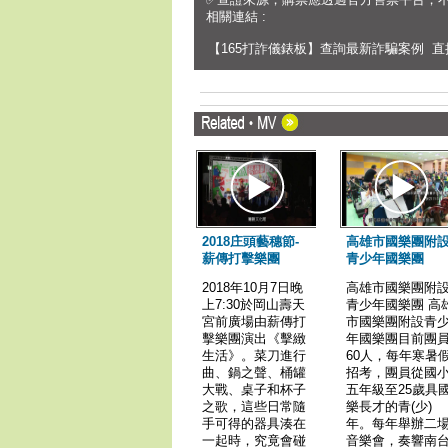
相關連結 :
【165打詐儀錶板】查詢最新詐騙案例
直
2018庄頭藝穗節-
高雄市國樂團附
薪傳打擊樂團
青少年國樂團
2018年10月7日晚
高雄市國樂團附
上7:30於岡山壽天
青少年國樂團 高
宮前廣場由薪傳打
市國樂團附設青
擊樂團演出《擊緻
年國樂團目前團
生活》。菜刀進行
60人，每年寒暑
曲、鍋之聲、桶罐
招考，團員從國
大戰、桌子和杯子
五年級至25歲具
之歌，這些日常隨
樂長才的青(少)
手可得的器具湊在
年。每年舉辦二
一起時，究竟會碰
音樂會，奏響南