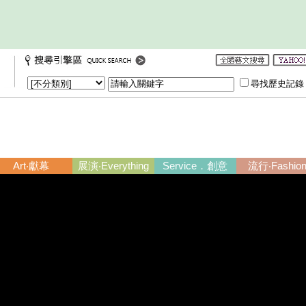
尋找歷史記
Art‧獻幕
展演‧Everything
Service．創意
流行‧Fashio