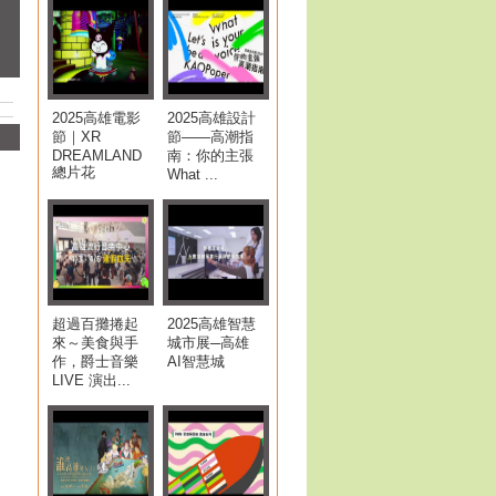
2025高雄電影
2025高雄設計
節｜XR
節——高潮指
DREAMLAND
南：你的主張
總片花
What ...
超過百攤捲起
2025高雄智慧
來～美食與手
城市展─高雄
作，爵士音樂
AI智慧城
LIVE 演出...