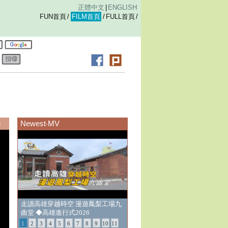
正體中文
|
ENGLISH
FUN首頁
/
FILM首頁
/
FULL首頁
/
錄
n
Newest‧MV
防詐小劇場EP11《搶票要快，防詐
要更快》
1
2
3
4
5
6
7
8
9
10
11