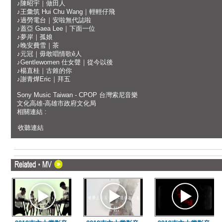
♪陳昭宇｜做田人
♪王彙筑 Hui Chu Wang｜輕輕仔飛
♪過勞電台｜安啦無代誌啦
♪蓋亞 Gaea Lee｜下面一位
♪夢岸｜孤娘
♪晚安費雪｜茶
♪元冠｜毋敢唱情歌ê⼈
♪Gentlewomen 仕女聲｜從今以後
♪楊直桂｜古錐的你
♪謝青燁Eric｜拜五
Sony Music Taiwan - CPOP 台灣索尼音樂
文化高雄-高雄市政府文化局
相關連結 :
收聽連結