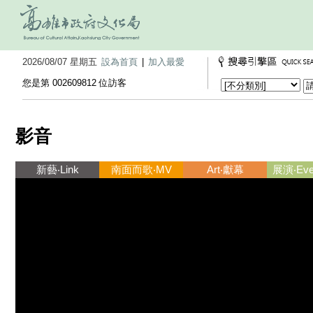
2026/08/07 星期五
設為首頁
|
加入最愛
您是第 002609812 位訪客
影音
新藝‧Link
南面而歌‧MV
Art‧獻幕
展演‧Ever