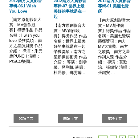
2012南方大賞影音
2012南方大賞影音
2012南方大賞影音
專輯-06.I Wish
專輯-07.世界上最
專輯-01.美麗七賢
You Love
美好的事就是在一
瞑
起
【南方原創影音大
【南方原創影音大
賞－MV創作競
【南方原創影音大
賞－MV創作競
賽】得獎作品 作品
賞－MV創作競
賽】得獎作品 作品
名稱：I wish you
賽】得獎作品 作品
名稱：美麗七賢暝
love 榮獲獎項：南
名稱：世界上最美
榮獲獎項：南方
方之星演員獎 作品
好的事就是在一起
MV大賞獎、南方
介紹： 導演：朱元
榮獲獎項：南方之
之歌獎、南方之星
農PUNCH 演唱：
星影像藝術獎 作品
作詞人獎 作品介
P!SCO樂團...
介紹： 導演：鄧雯
紹： 導演：莫勤
馨、呂剛帆 演唱：
治、張錫安 演唱：
杜易修、鄧雯馨 ...
張錫安 ...