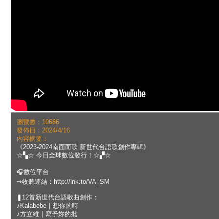
瀏覽數：10686
發佈日：2024/4/16
內容摘要：
《2023-2024南面而歌 新世代台語歌創作專輯》
☆▚☆ 今日全球數位發行！☆▞☆
🎧數位平台
⇝收聽連結：http://lnk.to/VA_SM
❚12首新世代台語歌曲創作：
♪Kalabebe｜想你的時
♪方立維｜寫予妳的批