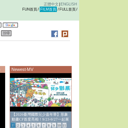
正體中文
|
ENGLISH
FUN首頁
/
FILM首頁
/
FULL首頁
/
錄
n
Newest‧MV
走讀高雄穿越時空 漫遊鳳梨工場九
曲堂 ◆高雄進行式2026
1
2
3
4
5
6
7
8
9
10
11