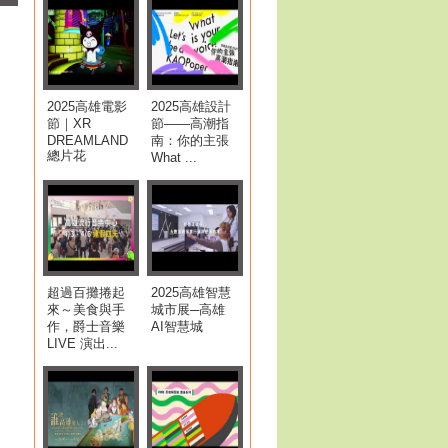
2025高雄電影
2025高雄設計
節｜XR
節——高潮指
DREAMLAND
南：你的主張
總片花
What ...
超過百攤捲起
2025高雄智慧
來～美食與手
城市展─高雄
作，爵士音樂
AI智慧城
LIVE 演出...