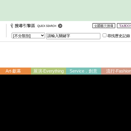
尋找歷史記
Art‧獻幕
展演‧Everything
Service．創意
流行‧Fashio