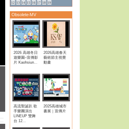
12
13
14
15
16
17
18
19
Obsolete‧MV
2026 高雄冬日
2026高雄春天
遊樂園–宣傳影
藝術節主視覺
片 Kaohsiun...
動畫
，
高流聖誕趴 歌
2025高雄城市
手樂團演出
書展｜宣傳片
LINEUP 雙舞
台 12...