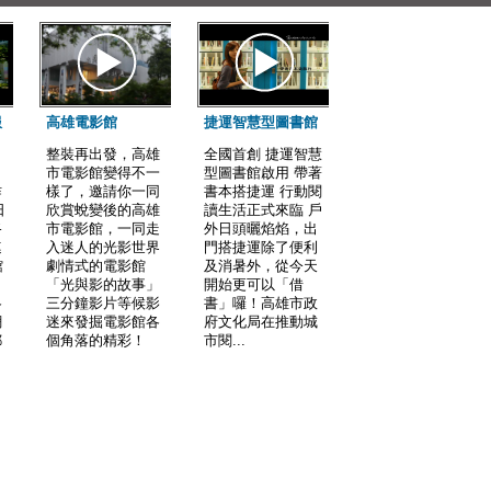
服
高雄電影館
捷運智慧型圖書館
整裝再出發，高雄
全國首創 捷運智慧
市電影館變得不一
型圖書館啟用 帶著
昨
樣了，邀請你一同
書本搭捷運 行動閱
日
欣賞蛻變後的高雄
讀生活正式來臨 戶
路
市電影館，一同走
外日頭曬焰焰，出
連
入迷人的光影世界
門搭捷運除了便利
館
劇情式的電影館
及消暑外，從今天
「光與影的故事」
開始更可以「借
各
三分鐘影片等候影
書」囉！高雄市政
網
迷來發掘電影館各
府文化局在推動城
郵
個角落的精彩！
市閱...