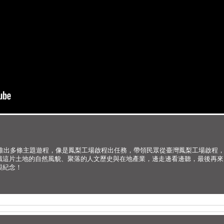
，推出多條主題遊程，像是鳳梨工場啟程出任務，帶領民眾從臺灣鳳梨工場啟程
識這片土地的自然風貌、聚落的人文歷史與在地產業，邊走邊看邊聽，最後再來
與紀念！