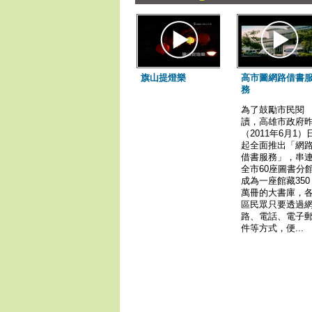
旗山提燈樂
高市圖網路借書
務
為了鼓勵市民閱
讀，高雄市政府
（2011年6月1）
起全面推出「網
借書服務」，串
全市60座圖書分
成為一座館藏350
萬冊的大書庫，
區民眾只要透過
路、電話、電子
件等方式，便...