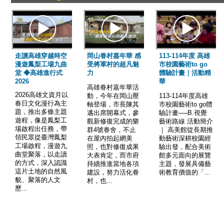
走讀高雄穿越時空
岡山眷村嘉年華 感
113-114年度 高雄
漫遊鳳梨工場九曲
受將軍村的超凡魅
市校園藝術to go
堂 ◆高雄進行式
力
體驗計畫｜活動精
2026
華
高雄眷村嘉年華活
2026高雄文資月以
動，今年在岡山壓
113-114年度高雄
春日文化漫行為主
軸登場，市長陳其
市校園藝術to go體
題，推出多條主題
邁出席開幕式，參
驗計畫──B.視覺
遊程，像是鳳梨工
觀新修復完成的樂
藝術路線 活動簡介
場啟程出任務，帶
群4號眷舍，不止
｜ 高美館從長期推
領民眾從臺灣鳳梨
在屋內拍起網美
動藝術深耕校園經
工場啟程，漫遊九
照，也對修復成果
驗出發，配合美術
曲堂聚落，以走讀
大表肯定，而市府
館多元面向的展覽
的方式，深入認識
持續推進當地各項
主題，發展具備藝
這片土地的自然風
建設，努力活化眷
術教育價值的「...
貌、聚落的人文
村，也...
歷...