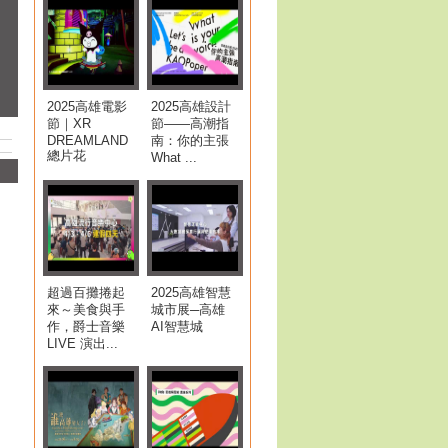
2025高雄電影
2025高雄設計
節｜XR
節——高潮指
DREAMLAND
南：你的主張
總片花
What ...
超過百攤捲起
2025高雄智慧
來～美食與手
城市展─高雄
作，爵士音樂
AI智慧城
LIVE 演出...