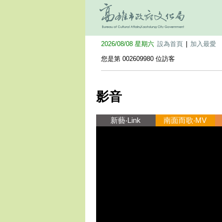
2026/08/08 星期六
設為首頁
|
加入最愛
您是第 002609980 位訪客
影音
新藝‧Link
南面而歌‧MV