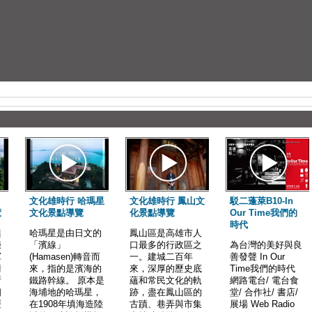
文化雄時行 哈瑪星
文化雄時行 鳳山文
駁二蓬萊B10-In
覽
文化景點導覽
化景點導覽
Our Time我們的
時代
興
哈瑪星是由日文的
鳳山區是高雄市人
僅
「濱線」
口最多的行政區之
為台灣的美好與良
軍
(Hamasen)轉音而
一。建城二百年
善發聲 In Our
清
來，指的是濱海的
來，深厚的歷史底
Time我們的時代
所
鐵路幹線。 原本是
蘊和常民文化的軌
網路電台/ 電台食
個
海埔地的哈瑪星，
跡，盡在鳳山區的
堂/ 合作社/ 書店/
歷
在1908年填海造陸
古蹟、巷弄與市集
展場 Web Radio