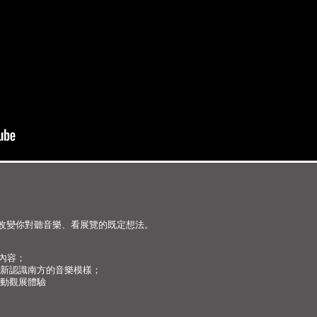
展」將改變你對聽音樂、看展覽的既定想法。
覽內容；
d｜讓你從新認識南方的音樂模樣；
互動觀展體驗