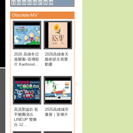
12
13
14
15
16
17
18
19
Obsolete‧MV
2026 高雄冬日
2026高雄春天
遊樂園–宣傳影
藝術節主視覺
片 Kaohsiun...
動畫
高流聖誕趴 歌
2025高雄城市
手樂團演出
書展｜宣傳片
LINEUP 雙舞
台 12...