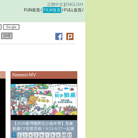
正體中文
|
ENGLISH
FUN首頁
/
FILM首頁
/
FULL首頁
/
錄
n
Newest‧MV
走讀高雄穿越時空 漫遊鳳梨工場九
曲堂 ◆高雄進行式2026
1
2
3
4
5
6
7
8
9
10
11