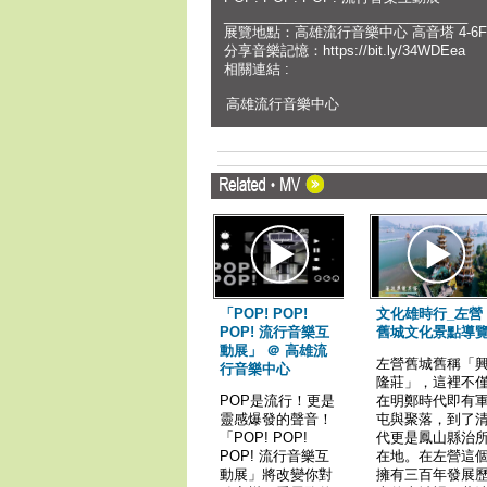
________________________________
展覽地點：高雄流行音樂中心 高音塔 4-6F
分享音樂記憶：https://bit.ly/34WDEea
相關連結 :
高雄流行音樂中心
「POP! POP!
文化雄時行_左營
POP! 流行音樂互
舊城文化景點導
動展」 ＠ 高雄流
左營舊城舊稱「
行音樂中心
隆莊」，這裡不
POP是流行！更是
在明鄭時代即有
靈感爆發的聲音！
屯與聚落，到了
「POP! POP!
代更是鳳山縣治
POP! 流行音樂互
在地。在左營這
動展」將改變你對
擁有三百年發展