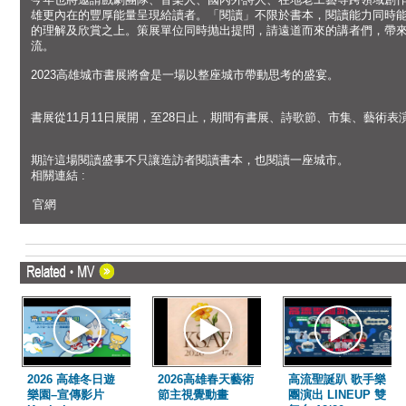
雄更內在的豐厚能量呈現給讀者。「閱讀」不限於書本，閱讀能力同時
的理解及欣賞之上。策展單位同時抛出提問，請遠道而來的講者們，帶
流。
2023高雄城市書展將會是一場以整座城市帶動思考的盛宴。
書展從11月11日展開，至28日止，期間有書展、詩歌節、市集、藝術
期許這場閱讀盛事不只讓造訪者閱讀書本，也閱讀一座城市。
相關連結 :
官網
2026 高雄冬日遊
2026高雄春天藝術
高流聖誕趴 歌手樂
樂園–宣傳影片
節主視覺動畫
團演出 LINEUP 雙