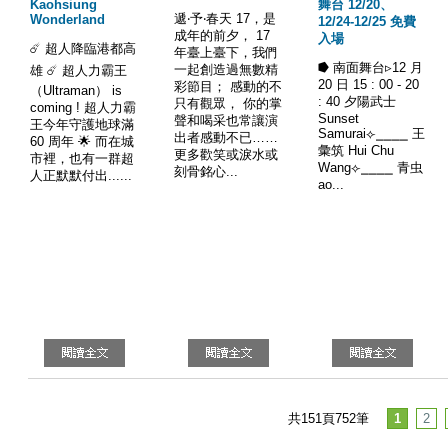
Kaohsiung
舞台 12/20、
遞‧予‧春天 17，是
Wonderland
12/24-12/25 免費
成年的前夕， 17
入場
☄️ 超人降臨港都高
年臺上臺下，我們
⭓ 南面舞台▹12 月
一起創造過無數精
雄 ☄️ 超人力霸王
20 日 15 : 00 - 20
彩節目； 感動的不
（Ultraman） is
: 40 夕陽武士
只有觀眾， 你的掌
coming ! 超人力霸
Sunset
聲和喝采也常讓演
王今年守護地球滿
Samurai⟣⎯⎯⎯⎯ 王
出者感動不已……
60 周年 🌟 而在城
彙筑 Hui Chu
更多歡笑或淚水或
市裡，也有一群超
Wang⟣⎯⎯⎯⎯ 青虫
刻骨銘心...
人正默默付出......
ao...
共151頁752筆
1
2