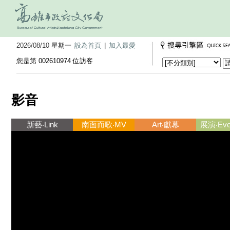
2026/08/10 星期一
設為首頁
|
加入最愛
您是第 002610974 位訪客
影音
新藝‧Link
南面而歌‧MV
Art‧獻幕
展演‧Ever