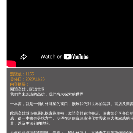
瀏覽數：1155
發佈日：2023/11/23
內容摘要：
閱讀高雄．閱讀世界
我們尚未認識的高雄．我們尚未探索的世界
一本書，就是一個向外眺望的窗口，擴展我們對世界的認識。書店及圖
此屆高雄城市書展以探索為主軸，邀請高雄在地書店、圖書館分享各自
感，從一本書去尋找方向。期望在這個資訊表淺化並帶來巨大焦慮感的
量，以及更深刻的體驗。
今年也將邀請戲劇團隊、音樂人、國內外詩人、在地老工藝等跨領域創