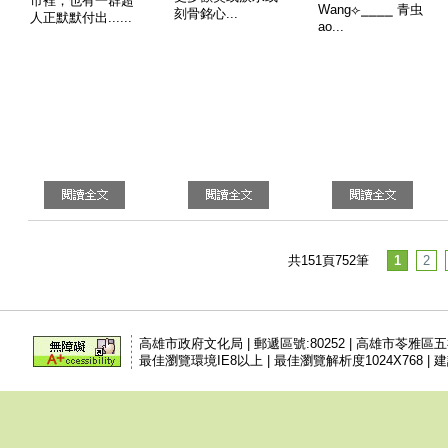
市裡，也有一群超
Wang⟣⎯⎯⎯⎯ 青虫
刻骨銘心...
人正默默付出......
ao...
共151頁752筆
1
2
高雄市政府文化局 | 郵遞區號:80252 | 高雄市苓雅區
最佳瀏覽環境IE8以上 | 最佳瀏覽解析度1024X768 | 