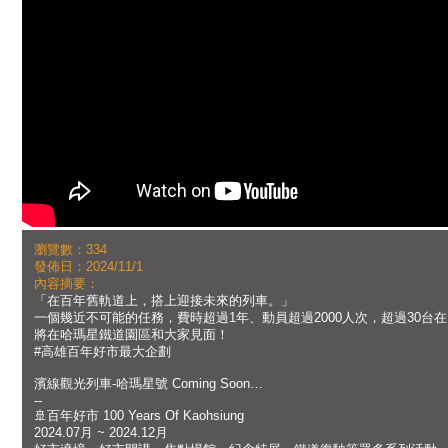
瀏覽數：334
發佈日：2024/11/1
內容摘要：
「在百年舊軌道上，搭上迎接未來的列車。」
一個幾近不可能的任務，費時超過1年、動員超過2000人次，超過30
將在哈瑪星鐵道園區和大家見面！
#高雄百年好市最大企劃
濱線觀光列車-哈瑪星號 Coming Soon…
--
🚢百年好市 100 Years Of Kaohsiung
2024.07月 ~ 2024.12月