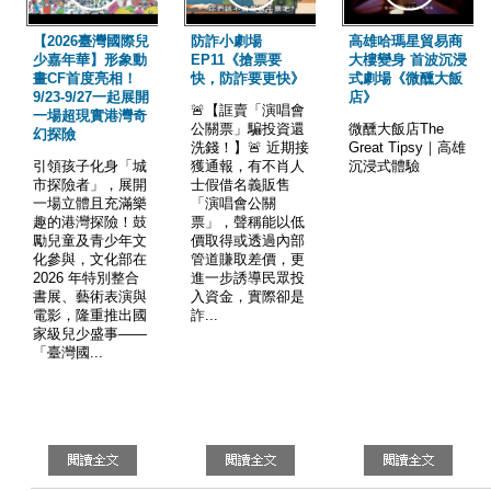
【2026臺灣國際兒
防詐小劇場
高雄哈瑪星貿易商
少嘉年華】形象動
EP11《搶票要
大樓變身 首波沉浸
畫CF首度亮相！
快，防詐要更快》
式劇場《微醺大飯
9/23-9/27一起展開
店》
🚨【誆賣「演唱會
一場超現實港灣奇
公關票」騙投資還
微醺大飯店The
幻探險
洗錢！】🚨 近期接
Great Tipsy｜高雄
引領孩子化身「城
獲通報，有不肖人
沉浸式體驗
市探險者」，展開
士假借名義販售
一場立體且充滿樂
「演唱會公關
趣的港灣探險！ ​鼓
票」，聲稱能以低
勵兒童及青少年文
價取得或透過內部
化參與，文化部在
管道賺取差價，更
2026 年特別整合
進一步誘導民眾投
書展、藝術表演與
入資金，實際卻是
電影，隆重推出國
詐...
家級兒少盛事——
「臺灣國...