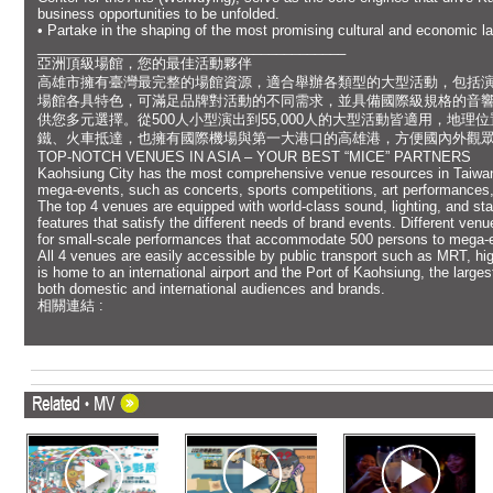
business opportunities to be unfolded.
• Partake in the shaping of the most promising cultural and economic la
________________________________________
亞洲頂級場館，您的最佳活動夥伴
高雄市擁有臺灣最完整的場館資源，適合舉辦各類型的大型活動，包括
場館各具特色，可滿足品牌對活動的不同需求，並具備國際級規格的音
供您多元選擇。從500人小型演出到55,000人的大型活動皆適用，地
鐵、火車抵達，也擁有國際機場與第一大港口的高雄港，方便國內外觀
TOP-NOTCH VENUES IN ASIA – YOUR BEST “MICE” PARTNERS
Kaohsiung City has the most comprehensive venue resources in Taiwan, m
mega-events, such as concerts, sports competitions, art performances,
The top 4 venues are equipped with world-class sound, lighting, and stag
features that satisfy the different needs of brand events. Different venue
for small-scale performances that accommodate 500 persons to mega-ev
All 4 venues are easily accessible by public transport such as MRT, high
is home to an international airport and the Port of Kaohsiung, the large
both domestic and international audiences and brands.
相關連結 :