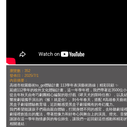
瀏覽數：352
發佈日：2025/7/1
內容摘要：
高雄市校園藝術to_go體驗計畫 113學年表演藝術路線｜精彩回顧 ✨
延續112學年的校外文化體驗計畫，這一年學年裡，我們帶著近3500位
從去年秋天由奇巧劇團精心編製的歌仔戲《哮天犬的限時任務》，以及
響座劇場攜手演出的《猴！就是你》。到今年春天，搭配 #高雄春天藝
黑盒子劇場體驗教育場，近距離感受黑盒子劇場獨有的奇幻魔力。
我們希望能讓孩子們藉由親自體驗，打開身體不同的感官，去聆聽劇場
劇場裡創造出的魔法，帶著想像力和好奇心與舞台上的演員、燈光、音
謝謝在這一學年熱情參與的每位師生，讓我們一起回顧這些感動和精彩
相關連結 :