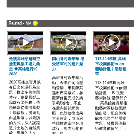
走讀高雄穿越時空
岡山眷村嘉年華 感
113-114年度 高雄
漫遊鳳梨工場九曲
受將軍村的超凡魅
市校園藝術to go
堂 ◆高雄進行式
力
體驗計畫｜活動精
2026
華
高雄眷村嘉年華活
2026高雄文資月以
動，今年在岡山壓
113-114年度高雄
春日文化漫行為主
軸登場，市長陳其
市校園藝術to go體
題，推出多條主題
邁出席開幕式，參
驗計畫──B.視覺
遊程，像是鳳梨工
觀新修復完成的樂
藝術路線 活動簡介
場啟程出任務，帶
群4號眷舍，不止
｜ 高美館從長期推
領民眾從臺灣鳳梨
在屋內拍起網美
動藝術深耕校園經
工場啟程，漫遊九
照，也對修復成果
驗出發，配合美術
曲堂聚落，以走讀
大表肯定，而市府
館多元面向的展覽
的方式，深入認識
持續推進當地各項
主題，發展具備藝
這片土地的自然風
建設，努力活化眷
術教育價值的「...
貌、聚落的人文
村，也...