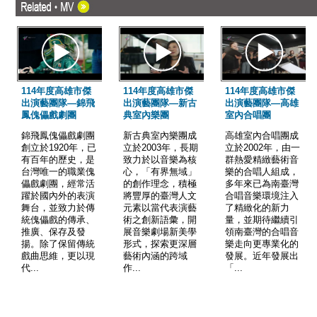
114年度高雄市傑
114年度高雄市傑
114年度高雄市傑
出演藝團隊—錦飛
出演藝團隊—新古
出演藝團隊—高雄
鳳傀儡戲劇團
典室內樂團
室內合唱團
錦飛鳳傀儡戲劇團
新古典室內樂團成
高雄室內合唱團成
創立於1920年，已
立於2003年，長期
立於2002年，由一
有百年的歷史，是
致力於以音樂為核
群熱愛精緻藝術音
台灣唯一的職業傀
心，「有界無域」
樂的合唱人組成，
儡戲劇團，經常活
的創作理念，積極
多年來已為南臺灣
躍於國內外的表演
將豐厚的臺灣人文
合唱音樂環境注入
舞台，並致力於傳
元素以當代表演藝
了精緻化的新力
統傀儡戲的傳承、
術之創新語彙，開
量，並期待繼續引
推廣、保存及發
展音樂劇場新美學
領南臺灣的合唱音
揚。除了保留傳統
形式，探索更深層
樂走向更專業化的
戲曲思維，更以現
藝術內涵的跨域
發展。近年發展出
代...
作...
「...