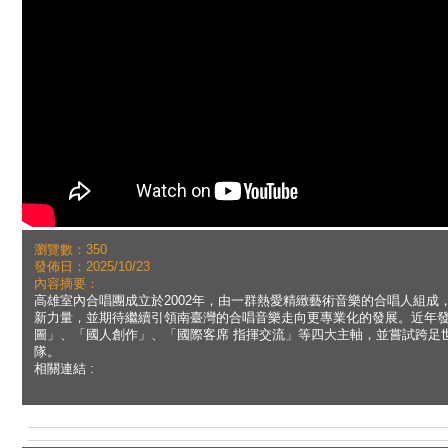
瀏覽數：350
發佈日：2025/10/23
內容摘要：
高雄室內合唱團成立於2002年，由一群熱愛精緻藝術音樂的合唱人組
新力量，並期待繼續引領南臺灣的合唱音樂走向更專業化的發展。近年
圖」、「國人創作」、「國際客席 指揮交流」等四大主軸，並嘗試跨足
隊。
相關連結 :