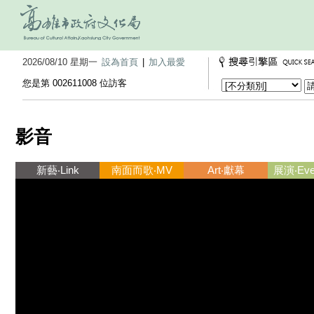
2026/08/10 星期一
設為首頁
|
加入最愛
您是第 002611008 位訪客
影音
新藝‧Link
南面而歌‧MV
Art‧獻幕
展演‧Ever