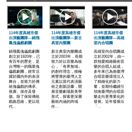
114年度高雄市傑
114年度高雄市傑
114年度高雄市傑
出演藝團隊—錦飛
出演藝團隊—新古
出演藝團隊—高雄
鳳傀儡戲劇團
典室內樂團
室內合唱團
錦飛鳳傀儡戲劇團
新古典室內樂團成
高雄室內合唱團成
創立於1920年，已
立於2003年，長期
立於2002年，由一
有百年的歷史，是
致力於以音樂為核
群熱愛精緻藝術音
台灣唯一的職業傀
心，「有界無域」
樂的合唱人組成，
儡戲劇團，經常活
的創作理念，積極
多年來已為南臺灣
躍於國內外的表演
將豐厚的臺灣人文
合唱音樂環境注入
舞台，並致力於傳
元素以當代表演藝
了精緻化的新力
統傀儡戲的傳承、
術之創新語彙，開
量，並期待繼續引
推廣、保存及發
展音樂劇場新美學
領南臺灣的合唱音
揚。除了保留傳統
形式，探索更深層
樂走向更專業化的
戲曲思維，更以現
藝術內涵的跨域
發展。近年發展出
代...
作...
「...