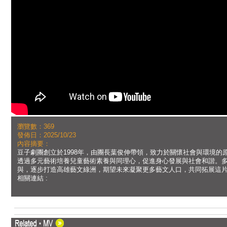
瀏覽數：369
發佈日：2025/10/23
內容摘要：
豆子劇團創立於1998年，由團長葉俊伸帶領，致力於關懷社會與環境
透過多元藝術培養兒童藝術素養與同理心，促進身心發展與社會和諧。
與，逐步打造高雄藝文綠洲，期望未來凝聚更多藝文人口，共同拓展這
相關連結 :