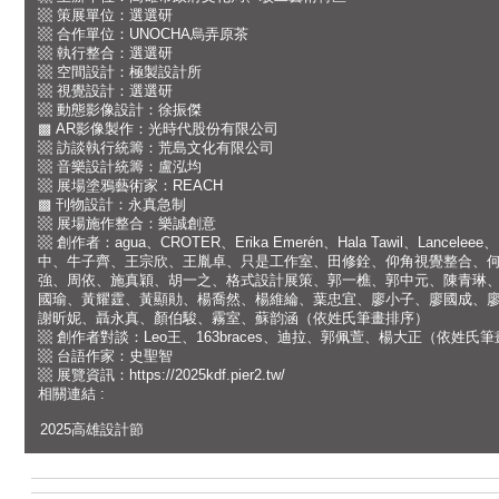
▩ 策展單位：選選研
▩ 合作單位：UNOCHA烏弄原茶
▩ 執行整合：選選研
▩ 空間設計：極製設計所
▩ 視覺設計：選選研
▩ 動態影像設計：徐振傑
▩ AR影像製作：光時代股份有限公司
▩ 訪談執行統籌：荒島文化有限公司
▩ 音樂設計統籌：盧泓均
▩ 展場塗鴉藝術家：REACH
▩ 刊物設計：永真急制
▩ 展場施作整合：樂誠創意
▩ 創作者：agua、CROTER、Erika Emerén、Hala Tawil、Lan
中、牛子齊、王宗欣、王胤卓、只是工作室、田修銓、仰角視覺整合、
強、周依、施真穎、胡一之、格式設計展策、郭一樵、郭中元、陳青琳
國瑜、黃耀霆、黃顯勛、楊喬然、楊維綸、葉忠宜、廖小子、廖國成、
謝昕妮、聶永真、顏伯駿、霧室、蘇韵涵（依姓氏筆畫排序）
▩ 創作者對談：Leo王、163braces、迪拉、郭佩萱、楊大正（依姓氏
▩ 台語作家：史聖智
▩ 展覽資訊：https://2025kdf.pier2.tw/
相關連結 :
2025高雄設計節