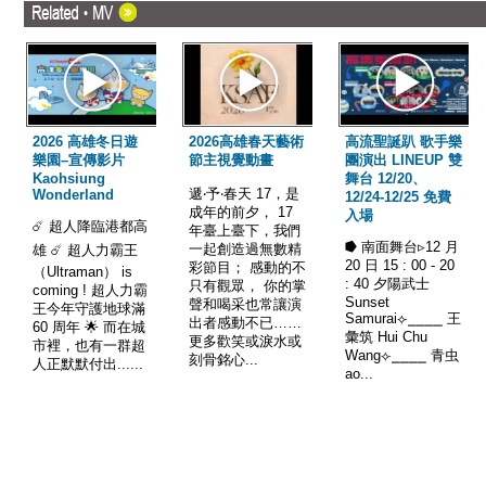
2026 高雄冬日遊
2026高雄春天藝術
高流聖誕趴 歌手樂
樂園–宣傳影片
節主視覺動畫
團演出 LINEUP 雙
Kaohsiung
舞台 12/20、
遞‧予‧春天 17，是
Wonderland
12/24-12/25 免費
成年的前夕， 17
入場
☄️ 超人降臨港都高
年臺上臺下，我們
⭓ 南面舞台▹12 月
一起創造過無數精
雄 ☄️ 超人力霸王
20 日 15 : 00 - 20
彩節目； 感動的不
（Ultraman） is
: 40 夕陽武士
只有觀眾， 你的掌
coming ! 超人力霸
Sunset
聲和喝采也常讓演
王今年守護地球滿
Samurai⟣⎯⎯⎯⎯ 王
出者感動不已……
60 周年 🌟 而在城
彙筑 Hui Chu
更多歡笑或淚水或
市裡，也有一群超
Wang⟣⎯⎯⎯⎯ 青虫
刻骨銘心...
人正默默付出......
ao...