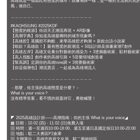
高雄就是一個如此有態度的城市！就像潮牌一樣，是一種對主流制式化
風，做自己。
＿＿＿＿＿＿＿＿＿＿＿＿＿＿＿＿＿＿＿＿
#KAOHSIUNG #2025KDF
【態度的根源】街頭天王潮流再現 × AR影像
【高潮字典】你知道高雄最獨特的城市現象嗎？
【高雄腔】英國腔不夠酷，來學高雄腔才夠潮 × 新銳台語小說家
【蝦款？高雄款！】最有態度的新潮流 × 50設計師及插畫家潮T創作
【高雄左岸】高雄文化養分對藝術的感染力 × 3塗鴉藝術家、駐村藝術家
【高人指點】創作者的高雄引路 × 5音樂領域創造者
【幫高調】定調你的高雄tone調 × 3視覺藝術家
【你這個潮包】潮流賣店，一起成為高雄潮流人
＿＿＿＿＿＿＿＿＿＿＿＿＿＿＿＿＿＿＿＿
－那麼，你主張的高雄態度是什麼？－
What is your voice？
沒有標準答案，看不慣的就蓋掉它，勇敢喊聲！
◤ 2025高雄設計節——高潮指南：你的主張 What is your voice◢
▩ 日期：10.02 (四) - 11.02 (日)免費入場
▩ 時間：週一至週四10:00-18:00、週五至週日及國定假日10:00-20:00
▩ 地點：駁二大勇區P2倉庫
▩ 主辦單位：高雄市政府文化局、駁二藝術特區