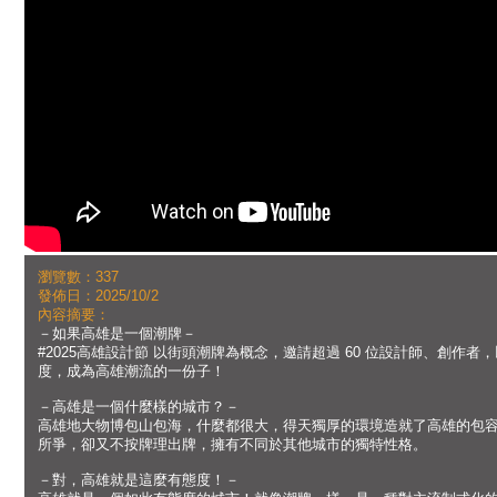
瀏覽數：337
發佈日：2025/10/2
內容摘要：
－如果高雄是一個潮牌－
#2025高雄設計節 以街頭潮牌為概念，邀請超過 60 位設計師、創作
度，成為高雄潮流的一份子！
－高雄是一個什麼樣的城市？－
高雄地大物博包山包海，什麼都很大，得天獨厚的環境造就了高雄的包容性
所爭，卻又不按牌理出牌，擁有不同於其他城市的獨特性格。
－對，高雄就是這麼有態度！－