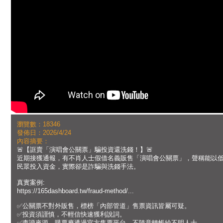
瀏覽數：18346
發佈日：2026/4/24
內容摘要：
🚨【誆賣「演唱會公關票」騙投資還洗錢！】🚨
近期接獲通報，有不肖人士假借名義販售「演唱會公關票」，聲稱能以
民眾投入資金，實際卻是詐騙與洗錢手法。
真實案例:
https://165dashboard.tw/fraud-method/...
✅公關票不對外販售，標榜「內部管道」售票資訊皆屬可疑。
✅投資須謹慎，不輕信快速獲利說詞。
✅查證來源，購票應透過官方售票平台，不隨意轉帳給不明人士