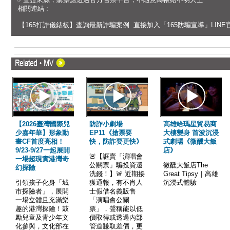
相關連結 :
【165打詐儀錶板】查詢最新詐騙案例
直接加入「165防騙宣導」LINE
【2026臺灣國際兒
防詐小劇場
高雄哈瑪星貿易商
少嘉年華】形象動
EP11《搶票要
大樓變身 首波沉浸
畫CF首度亮相！
快，防詐要更快》
式劇場《微醺大飯
9/23-9/27一起展開
店》
🚨【誆賣「演唱會
一場超現實港灣奇
公關票」騙投資還
微醺大飯店The
幻探險
洗錢！】🚨 近期接
Great Tipsy｜高雄
引領孩子化身「城
獲通報，有不肖人
沉浸式體驗
市探險者」，展開
士假借名義販售
一場立體且充滿樂
「演唱會公關
趣的港灣探險！ ​鼓
票」，聲稱能以低
勵兒童及青少年文
價取得或透過內部
化參與，文化部在
管道賺取差價，更