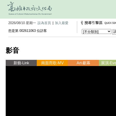
2026/08/10 星期一
設為首頁
|
加入最愛
您是第 002611063 位訪客
影音
新藝‧Link
南面而歌‧MV
Art‧獻幕
展演‧Ever