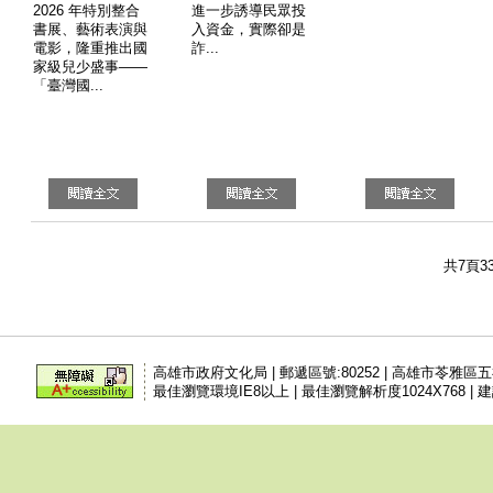
2026 年特別整合
進一步誘導民眾投
書展、藝術表演與
入資金，實際卻是
電影，隆重推出國
詐...
家級兒少盛事——
「臺灣國...
共7頁3
高雄市政府文化局 | 郵遞區號:80252 | 高雄市苓雅區
最佳瀏覽環境IE8以上 | 最佳瀏覽解析度1024X768 | 