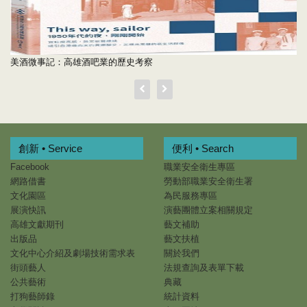
美酒微事記：高雄酒吧業的歷史考察
創新 • Service
便利 • Search
Facebook
職業安全衛生專區
網路借書
勞動部職業安全衛生署
文化園區
為民服務專區
展演快訊
演藝團體立案相關規定
高雄文獻期刊
藝文補助
出版品
藝文扶植
文化中心介紹及劇場技術需求表
關於我們
街頭藝人
法規查詢及表單下載
公共藝術
典藏
打狗藝師錄
統計資料