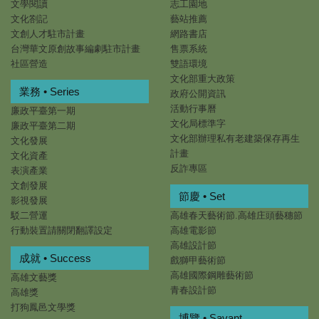
文學閱讀
志工園地
文化劄記
藝站推薦
文創人才駐市計畫
網路書店
台灣華文原創故事編劇駐市計畫
售票系統
社區營造
雙語環境
文化部重大政策
業務 • Series
政府公開資訊
活動行事曆
廉政平臺第一期
文化局標準字
廉政平臺第二期
文化部辦理私有老建築保存再生
文化發展
計畫
文化資產
反詐專區
表演產業
文創發展
節慶 • Set
影視發展
駁二營運
高雄春天藝術節.高雄庄頭藝穗節
行動裝置請關閉翻譯設定
高雄電影節
高雄設計節
成就 • Success
戲獅甲藝術節
高雄國際鋼雕藝術節
高雄文藝獎
青春設計節
高雄獎
打狗鳳邑文學獎
博覽 • Savant