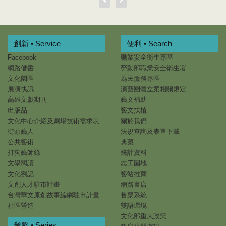
創新 • Service
便利 • Search
Facebook
職業安全衛生專區
網路借書
勞動部職業安全衛生署
文化園區
為民服務專區
展演快訊
演藝團體立案相關規定
高雄文獻期刊
藝文補助
出版品
藝文扶植
文化中心介紹及劇場技術需求表
關於我們
街頭藝人
法規查詢及表單下載
公共藝術
典藏
打狗藝師錄
統計資料
文學閱讀
志工園地
文化劄記
藝站推薦
文創人才駐市計畫
網路書店
台灣華文原創故事編劇駐市計畫
售票系統
社區營造
雙語環境
文化部重大政策
業務 • Series