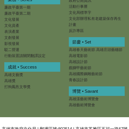
政府公開資訊
活動行事曆
廉政平臺第一期
文化局標準字
廉政平臺第二期
文化部辦理私有老建築保存再生
文化發展
計畫
文化資產
反詐專區
表演產業
文創發展
節慶 • Set
影視發展
駁二營運
高雄春天藝術節.高雄庄頭藝穗節
行動裝置請關閉翻譯設定
高雄電影節
高雄設計節
成就 • Success
戲獅甲藝術節
高雄國際鋼雕藝術節
高雄文藝獎
青春設計節
高雄獎
打狗鳳邑文學獎
博覽 • Savant
高雄漾藝術博覽會
高雄藝術博覽會
高雄市政府文化局 | 郵遞區號:802514 | 高雄市苓雅區五福一路67號