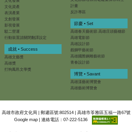
文化發展
計畫
文化資產
反詐專區
表演產業
文創發展
節慶 • Set
影視發展
駁二營運
高雄春天藝術節.高雄庄頭藝穗節
行動裝置請關閉翻譯設定
高雄電影節
高雄設計節
成就 • Success
戲獅甲藝術節
高雄國際鋼雕藝術節
高雄文藝獎
青春設計節
高雄獎
打狗鳳邑文學獎
博覽 • Savant
高雄漾藝術博覽會
高雄藝術博覽會
高雄市政府文化局 | 郵遞區號:802514 | 高雄市苓雅區五福一路67號
Google map
| 連絡電話：07-222-5136