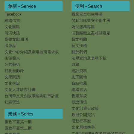
創新 • Service
便利 • Search
Facebook
職業安全衛生專區
網路借書
勞動部職業安全衛生署
文化園區
為民服務專區
展演快訊
演藝團體立案相關規定
高雄文獻期刊
藝文補助
出版品
藝文扶植
文化中心介紹及劇場技術需求表
關於我們
街頭藝人
法規查詢及表單下載
公共藝術
典藏
打狗藝師錄
統計資料
文學閱讀
志工園地
文化劄記
藝站推薦
文創人才駐市計畫
網路書店
台灣華文原創故事編劇駐市計畫
售票系統
社區營造
雙語環境
文化部重大政策
業務 • Series
政府公開資訊
活動行事曆
廉政平臺第一期
文化局標準字
廉政平臺第二期
文化部辦理私有老建築保存再生