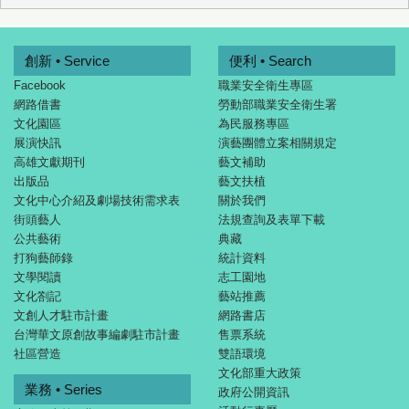
創新 • Service
便利 • Search
Facebook
職業安全衛生專區
網路借書
勞動部職業安全衛生署
文化園區
為民服務專區
展演快訊
演藝團體立案相關規定
高雄文獻期刊
藝文補助
出版品
藝文扶植
文化中心介紹及劇場技術需求表
關於我們
街頭藝人
法規查詢及表單下載
公共藝術
典藏
打狗藝師錄
統計資料
文學閱讀
志工園地
文化劄記
藝站推薦
文創人才駐市計畫
網路書店
台灣華文原創故事編劇駐市計畫
售票系統
社區營造
雙語環境
文化部重大政策
業務 • Series
政府公開資訊