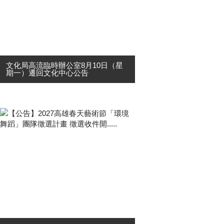
文化局高流臨時辦公室8月10日（星
期一）遷回文化中心公告
本局部分單位(文發中心、文資中心、
表產中心、文創中心及相關辦公室)先
前因應「高雄市文化中心至善廳棟耐
震結構補強工程」，於115年3月9日
起暫遷至高雄流行音樂中心臨時辦
公。 現因文化中心至善廳棟耐....