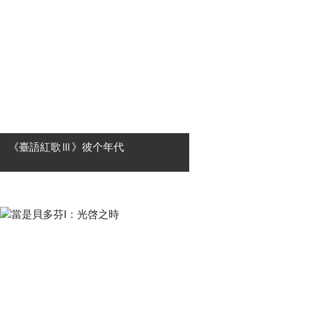
際....
《臺語紅歌Ⅲ》彼个年代
★高雄市國樂團2026《臺語紅歌Ⅲ》
彼个年代！ ★《臺語紅歌》系列音樂
會 ✦ 09月19日高雄至德堂，感動再
獻！ 有一種旋律，前奏一下，眼眶就
紅了。 有一種歌聲，一開口，就是一
整....