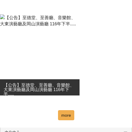
✦高雄市國樂團新任駐團指揮 邱誓舷
首登場✦ 《行・城・記憶》—聲音的
旅行 循著城市的足跡，聆聽文化的流
動；在記憶與遠方之間，展開一場屬
於聲音的旅行。 【高雄市國樂團新任
駐團指揮】與....
【公告】至德堂、至善廳、音樂館、
大東演藝廳及岡山演藝廳 116年下
半.....
高雄市政府文化局訂於115年9月1日
00:00至9月30日23:59止， 於高雄市
表演藝術花園網站，線上受理各演藝
more
團隊申請116年7月至12月 至德堂、
至善廳、音樂館、大東演藝廳及岡山
演藝廳等場地....