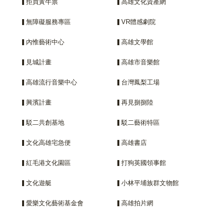
拒買黃牛票
高雄文化資產網
無障礙服務專區
VR體感劇院
內惟藝術中心
高雄文學館
見城計畫
高雄市音樂館
高雄流行音樂中心
台灣鳳梨工場
興濱計畫
再見捌捌陸
駁二共創基地
駁二藝術特區
文化高雄宅急便
高雄書店
紅毛港文化園區
打狗英國領事館
文化遊艇
小林平埔族群文物館
愛樂文化藝術基金會
高雄拍片網