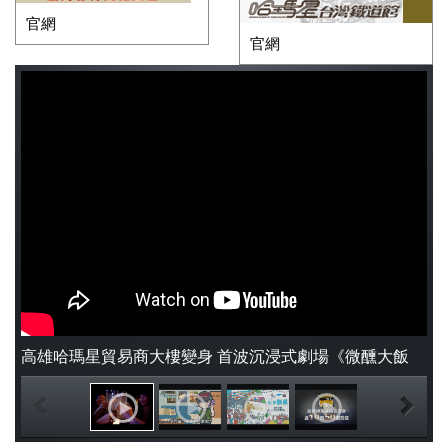
官網
官網
高雄哈瑪星貿易商大樓變身 首波沉浸式劇場《微醺大飯
店》