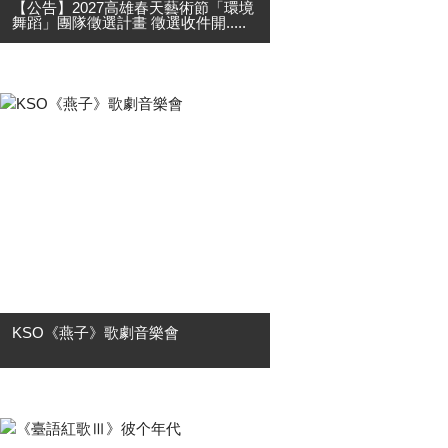
【公告】2027高雄春天藝術節「環境
舞蹈」團隊徵選計畫 徵選收件開.....
2027高雄春天藝術節「環境舞蹈」團
隊徵選計畫 徵選收件開始! 高雄春天
藝術節環境舞蹈系列舞作，是每年藝
術節裡重要舞蹈活動之一，透過
「動」態舞蹈，解構「靜」態建築環
境。邀請高雄在地立案團....
KSO《燕子》歌劇音樂會
🎼 KSO 開季精選・台灣首演 🎼 普契
尼筆下最輕盈、最優雅的歌劇作品 燕
子La Rondine 「如果不曾為愛瘋狂，
那就不算真正活過。」 故事講述交