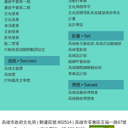
活動行事曆
廉政平臺第一期
文化局標準字
廉政平臺第二期
文化部辦理私有老建築保存再生
文化發展
計畫
文化資產
反詐專區
表演產業
文創發展
節慶 • Set
影視發展
駁二營運
高雄春天藝術節.高雄庄頭藝穗節
行動裝置請關閉翻譯設定
高雄電影節
高雄設計節
成就 • Success
戲獅甲藝術節
高雄國際鋼雕藝術節
高雄文藝獎
青春設計節
高雄獎
打狗鳳邑文學獎
博覽 • Savant
高雄漾藝術博覽會
高雄藝術博覽會
高雄市政府文化局 | 郵遞區號:802514 | 高雄市苓雅區五福一路67號