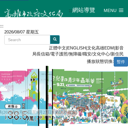
網站導覽
:::
MENU
:::
2026/08/07 星期五
正體中文
|
ENGLISH
|
文化高雄EDM
|
影音
局長信箱
/
電子護照
/
無障礙
/
職安
/
文化中心
/
新住民
播放狀態切換:
暫停
2026臺灣國際兒童及青少年嘉年華(2026年9月23日至9月27日)(另
開新視窗)