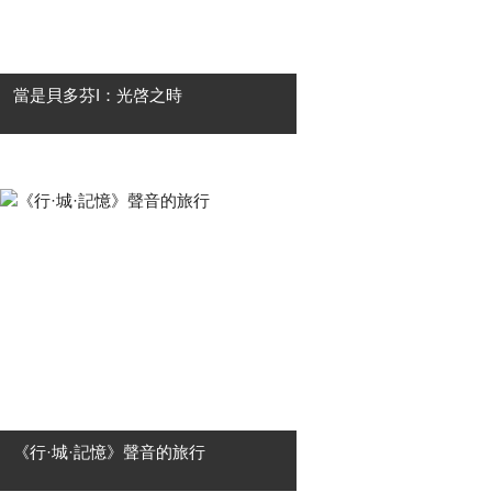
當是貝多芬I：光啓之時
「當是貝多芬 Now,Beethoven 」並非
只是回望一位偉大作曲家的歷史身
影，而是一場關於當下的提問——當
Ludwig van Beethoven 的音樂再次響
起，它如何依然與我們的生命共振？
....
《行·城·記憶》聲音的旅行