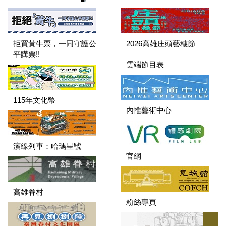
拒買黃牛票，一同守護公
2026高雄庄頭藝穗節
平購票!!
雲端節目表
115年文化幣
內惟藝術中心
濱線列車：哈瑪星號
官網
高雄眷村
粉絲專頁