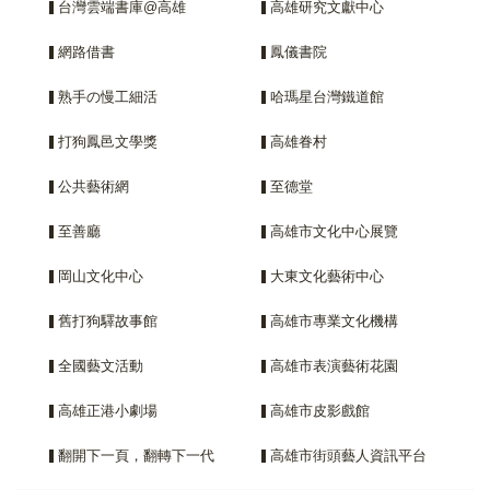
台灣雲端書庫@高雄
高雄研究文獻中心
網路借書
鳳儀書院
熟手の慢工細活
哈瑪星台灣鐵道館
打狗鳳邑文學獎
高雄眷村
公共藝術網
至德堂
至善廳
高雄市文化中心展覽
岡山文化中心
大東文化藝術中心
舊打狗驛故事館
高雄市專業文化機構
全國藝文活動
高雄市表演藝術花園
高雄正港小劇場
高雄市皮影戲館
翻開下一頁，翻轉下一代
高雄市街頭藝人資訊平台