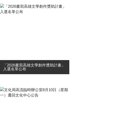
「2026書寫高雄文學創作獎助計畫」
入選名單公布
高雄市政府文化局為重塑高雄新意
象，以文字產生新語彙與新思維，鼓
勵文學創作，培養扶植優秀及具發展
潛力之書寫人才，開創文學創作多元
性，特辦理「2026書寫高雄文學創作
獎助計畫」，共收到42件申請案，經
邀集....