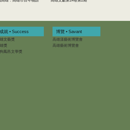
藏高雄：高雄市百年物語
高雄文獻第14卷第2期
高屏溪的300
成就 • Success
博覽 • Savant
雄文藝獎
高雄漾藝術博覽會
雄獎
高雄藝術博覽會
狗鳳邑文學獎