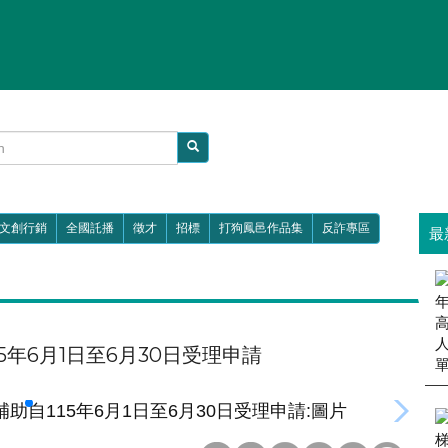
文創行銷
全國託播
徵才
招標
打狗鳳邑作品集
反詐專區
最
15年6月1日至6月30日受理申請