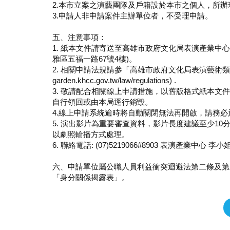
2.本市立案之演藝團隊及戶籍設於本市之個人，所
3.申請人非申請案件主辦單位者，不受理申請。
五、注意事項：
1. 紙本文件請寄送至高雄市政府文化局表演產業中心，請
雅區五福一路67號4樓)。
2. 相關申請法規請參「高雄市政府文化局表演藝術類活動補助
garden.khcc.gov.tw/law/regulations) .
3. 敬請配合相關線上申請措施，以舊版格式紙本
自行領回或由本局逕行銷毀。
4.線上申請系統逾時將自動關閉無法再開啟，請務
5. 演出影片為重要審查資料，影片長度建議至少1
以劇照輪播方式處理。
6. 聯絡電話: (07)5219066#8903 表演產業中心 李小
六、申請單位屬公職人員利益衝突迴避法第二條及第
「身分關係揭露表」。