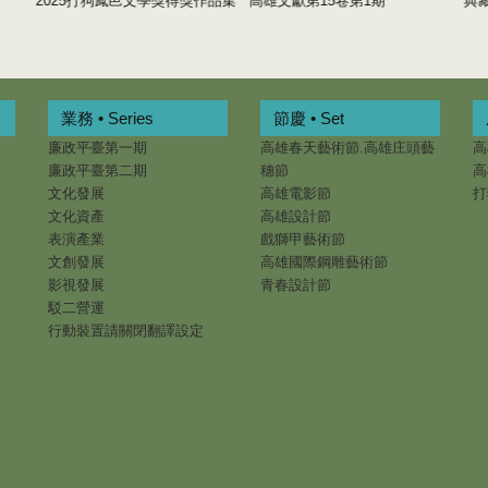
2025打狗鳳邑文學獎得獎作品集
高雄文獻第15卷第1期
典
業務 • Series
節慶 • Set
廉政平臺第一期
高雄春天藝術節.高雄庄頭藝
高
廉政平臺第二期
穗節
高
文化發展
高雄電影節
打
文化資產
高雄設計節
表演產業
戲獅甲藝術節
文創發展
高雄國際鋼雕藝術節
影視發展
青春設計節
駁二營運
行動裝置請關閉翻譯設定