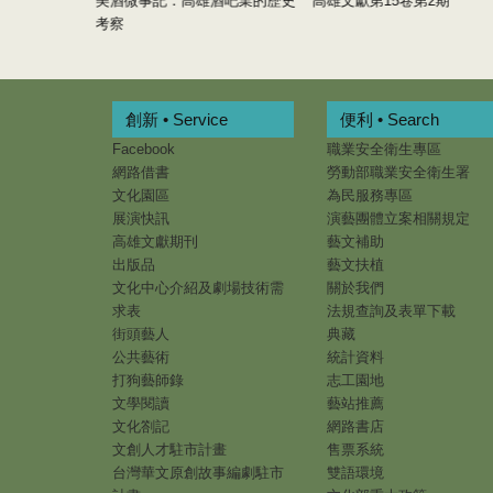
美酒微事記：高雄酒吧業的歷史
高雄文獻第15卷第2期
考察
創新 • Service
便利 • Search
Facebook
職業安全衛生專區
網路借書
勞動部職業安全衛生署
文化園區
為民服務專區
展演快訊
演藝團體立案相關規定
高雄文獻期刊
藝文補助
出版品
藝文扶植
文化中心介紹及劇場技術需
關於我們
求表
法規查詢及表單下載
街頭藝人
典藏
公共藝術
統計資料
打狗藝師錄
志工園地
文學閱讀
藝站推薦
文化劄記
網路書店
文創人才駐市計畫
售票系統
台灣華文原創故事編劇駐市
雙語環境