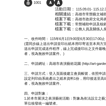
1001
活動日期：
115.09.01- 115.12.
相關連結：
高雄市常態藝文補
檔案下載：
高雄市政府文化局表
檔案下載：
常態補助申請及核銷詳
檔案下載：
公務人員及關係人身
一、收件時間： 115年6月1日9:00至6月30日17:00止
(需同步線上送出申請並印出紙本用印寄送至本局方完
送出申請完成送件程序，線上完成後印出之文件最晚
者，視為無效申請案件。)
二、申請網址：高雄市表演藝術花園 (http://art-garden.khc
三、申請方式：登入頁面後建立會員帳號，依照申請
設定列印由系統產出之紙本資料1份，用印後送至高
者，視為無效申請案件。
四、申請對象：
1.於本市展演之表演藝術活動：對象為依法設立之
單位核發統一編號者。