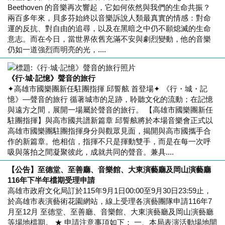
Beethoven 的音樂再次響起，它如何依然與我們的生命共振？
兩百多年來，貝多芬始終以音樂訴說人類最真實的情感：對命
運的反抗、對自由的追尋，以及在黑暗之中仍不願熄滅的生命
意志。而在今日，當世界依舊充滿不安與劇烈變動，他的音樂
仍如一道強烈而明亮的光，....
《行·城·記憶》聲音的旅行
✦高雄市國樂團新任駐團指揮 邱誓舷 首登場✦ 《行・城・記
憶》—聲音的旅行 循著城市的足跡，聆聽文化的流動；在記憶
與遠方之間，展開一場屬於聲音的旅行。 【高雄市國樂團新任
駐團指揮】與高市國共譜新篇章 邱誓舷將於本場音樂會正式以
高雄市國樂團駐團指揮身分與觀眾見面，揭開與高市國攜手合
作的新篇章。他相信，指揮不只是揮動雙手，而是在每一次呼
吸與落拍之間凝聚彼此，成就共同的聲音。兼具....
【公告】至德堂、至善廳、音樂館、大東演藝廳及岡山演藝廳
116年下半年檔期受理申請
高雄市政府文化局訂於115年9月1日00:00至9月30日23:59止，
於高雄市表演藝術花園網站，線上受理各演藝團隊申請116年7
月至12月 至德堂、至善廳、音樂館、大東演藝廳及岡山演藝廳
等場地檔期。 ★ 申請注意事項如下： 一、本局表演活動場地開