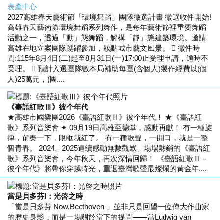
表產中心
2027高雄春天藝術節「環境舞蹈」團隊徵選計畫 徵選收件開始!
高雄春天藝術節環境舞蹈系列舞作，是每年藝術節裡重要舞蹈
活動之一，透過「動」態舞蹈，解構「靜」態建築環境。邀請
高雄在地立案團隊踴躍參加，妝點城市藝文風景。  徵件時
間:115年8月4日(二)起至8月31日(一)17:00止受理申請，逾時不
受理。  預計入選團隊數本局補助每團(含個人)製作經費以(個
人)25萬元，(團....
《臺語紅歌Ⅲ》彼个年代
★高雄市國樂團2026《臺語紅歌Ⅲ》彼个年代！ ★《臺語紅
歌》系列音樂會 ✦ 09月19日高雄至德堂，感動再獻！ 有一種旋
律，前奏一下，眼眶就紅了。 有一種歌聲，一開口，就是一整
個青春。 2024、2025連續感動無數觀眾、場場熱銷的《臺語紅
歌》系列音樂會，今年秋天，再次深情回歸！ 《臺語紅歌Ⅲ－
彼个年代》將帶你穿越時光，重返臺灣歌聲最燦爛的黃金年....
當是貝多芬I：光啓之時
「當是貝多芬 Now,Beethoven 」並非只是回望一位偉大作曲家
的歷史身影，而是一場關於當下的提問——當Ludwig van