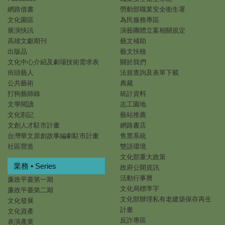
網路借書
勞動部職業安全衛生署
文化園區
為民服務專區
展演快訊
演藝團體立案相關規定
高雄文獻期刊
藝文補助
出版品
藝文扶植
文化中心介紹及劇場技術需求表
關於我們
街頭藝人
法規查詢及表單下載
公共藝術
典藏
打狗藝師錄
統計資料
文學閱讀
志工園地
文化劄記
藝站推薦
文創人才駐市計畫
網路書店
台灣華文原創故事編劇駐市計畫
售票系統
社區營造
雙語環境
文化部重大政策
業務 • Series
政府公開資訊
活動行事曆
廉政平臺第一期
文化局標準字
廉政平臺第二期
文化部辦理私有老建築保存再生
文化發展
計畫
文化資產
反詐專區
表演產業