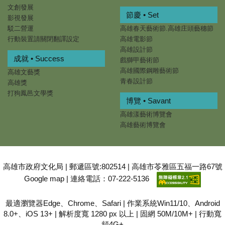
文創發展
節慶 • Set
影視發展
駁二營運
高雄春天藝術節.高雄庄頭藝穗節
行動裝置請關閉翻譯設定
高雄電影節
高雄設計節
成就 • Success
戲獅甲藝術節
高雄國際鋼雕藝術節
高雄文藝獎
青春設計節
高雄獎
打狗鳳邑文學獎
博覽 • Savant
高雄漾藝術博覽會
高雄藝術博覽會
高雄市政府文化局 | 郵遞區號:802514 | 高雄市苓雅區五福一路67號
Google map
| 連絡電話：07-222-5136
最適瀏覽器Edge、Chrome、Safari | 作業系統Win11/10、Android
8.0+、iOS 13+ | 解析度寬 1280 px 以上 | 固網 50M/10M+ | 行動寬
頻4G+