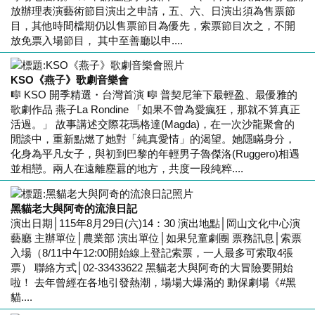
放辦理表演藝術節目演出之申請，五、六、日演出須為售票節
目，其他時間檔期仍以售票節目為優先，索票節目次之，不開
放免票入場節目， 其中至善廳以申....
KSO《燕子》歌劇音樂會
🎼 KSO 開季精選・台灣首演 🎼 普契尼筆下最輕盈、最優雅的
歌劇作品 燕子La Rondine 「如果不曾為愛瘋狂，那就不算真正
活過。」 故事講述交際花瑪格達(Magda)，在一次沙龍聚會的
閒談中，重新點燃了她對「純真愛情」的渴望。她隱瞞身分，
化身為平凡女子，與初到巴黎的年輕男子魯傑洛(Ruggero)相遇
並相戀。兩人在遠離塵囂的地方，共度一段純粹....
黑貓老大與阿奇的流浪日記
演出日期│115年8月29日(六)14：30 演出地點│岡山文化中心演
藝廳 主辦單位│農業部 演出單位│如果兒童劇團 票務訊息│索票
入場（8/11中午12:00開始線上登記索票，一人最多可索取4張
票） 聯絡方式│02-33433622 黑貓老大與阿奇的大冒險要開始
啦！ 去年曾經在各地引發熱潮，場場大爆滿的 動保劇場《#黑
貓....