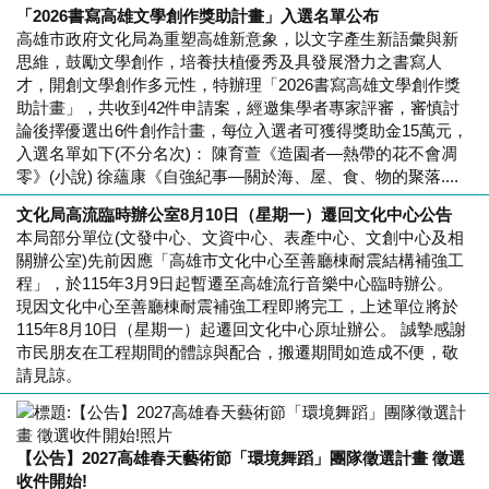
「2026書寫高雄文學創作獎助計畫」入選名單公布
高雄市政府文化局為重塑高雄新意象，以文字產生新語彙與新
思維，鼓勵文學創作，培養扶植優秀及具發展潛力之書寫人
才，開創文學創作多元性，特辦理「2026書寫高雄文學創作獎
助計畫」，共收到42件申請案，經邀集學者專家評審，審慎討
論後擇優選出6件創作計畫，每位入選者可獲得獎助金15萬元，
入選名單如下(不分名次)： 陳育萱《造園者—熱帶的花不會凋
零》(小說) 徐蘊康《自強紀事—關於海、屋、食、物的聚落....
文化局高流臨時辦公室8月10日（星期一）遷回文化中心公告
本局部分單位(文發中心、文資中心、表產中心、文創中心及相
關辦公室)先前因應「高雄市文化中心至善廳棟耐震結構補強工
程」，於115年3月9日起暫遷至高雄流行音樂中心臨時辦公。
現因文化中心至善廳棟耐震補強工程即將完工，上述單位將於
115年8月10日（星期一）起遷回文化中心原址辦公。 誠摯感謝
市民朋友在工程期間的體諒與配合，搬遷期間如造成不便，敬
請見諒。
【公告】2027高雄春天藝術節「環境舞蹈」團隊徵選計畫 徵選
收件開始!