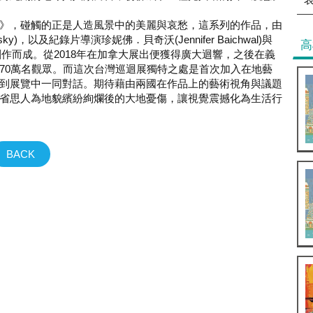
》，碰觸的正是人造風景中的美麗與哀愁，這系列的作品，由
y)，以及紀錄片導演珍妮佛．貝奇沃(Jennifer Baichwal)與
高
) 3人共同創作而成。從2018年在加拿大展出便獲得廣大迴響，之後在義
70萬名觀眾。而這次台灣巡迴展獨特之處是首次加入在地藝
到展覽中一同對話。期待藉由兩國在作品上的藝術視角與議題
省思人為地貌繽紛絢爛後的大地憂傷，讓視覺震撼化為生活行
BACK