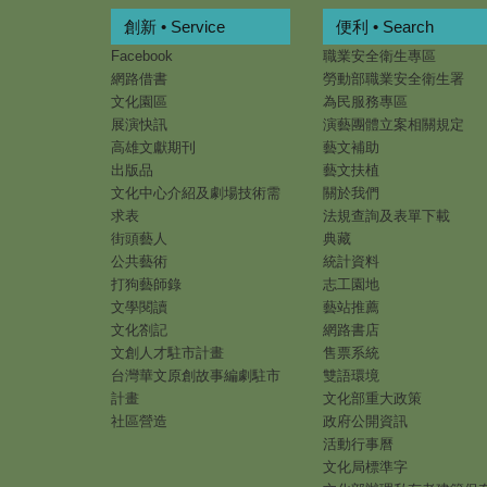
創新 • Service
便利 • Search
Facebook
職業安全衛生專區
網路借書
勞動部職業安全衛生署
文化園區
為民服務專區
展演快訊
演藝團體立案相關規定
高雄文獻期刊
藝文補助
出版品
藝文扶植
文化中心介紹及劇場技術需
關於我們
求表
法規查詢及表單下載
街頭藝人
典藏
公共藝術
統計資料
打狗藝師錄
志工園地
文學閱讀
藝站推薦
文化劄記
網路書店
文創人才駐市計畫
售票系統
台灣華文原創故事編劇駐市
雙語環境
計畫
文化部重大政策
社區營造
政府公開資訊
活動行事曆
文化局標準字