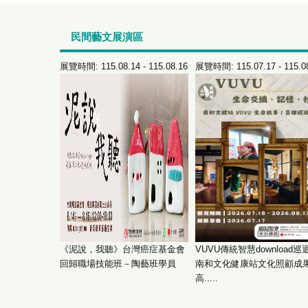
民間藝文展演區
 - 116.01.10
展覽時間: 115.08.14 - 115.08.16
展覽時間: 115.07.17 - 115.0
「郵玩數世
《泥說，我聽》台灣癌症基金會
VUVU傳統智慧download巡
回歸職場技能班－陶藝班學員
南和文化健康站文化照顧成
高.....