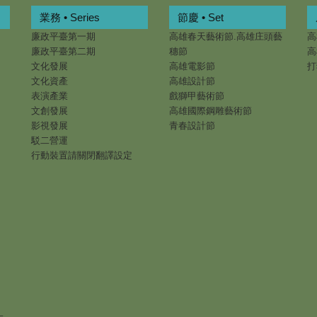
業務 • Series
節慶 • Set
廉政平臺第一期
高雄春天藝術節.高雄庄頭藝
高
廉政平臺第二期
穗節
高
文化發展
高雄電影節
打
文化資產
高雄設計節
表演產業
戲獅甲藝術節
文創發展
高雄國際鋼雕藝術節
影視發展
青春設計節
駁二營運
行動裝置請關閉翻譯設定