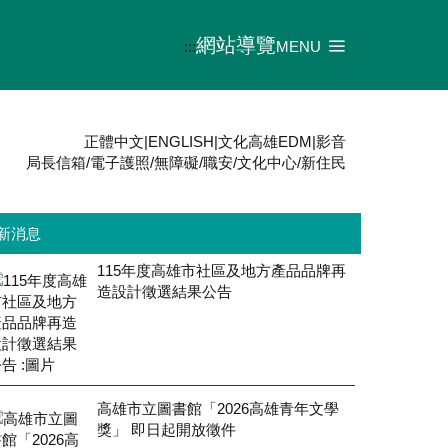
網站導覽
:::
MENU
正體中文
|
ENGLISH
|
文化高雄EDM
|
影音
局長信箱
/
電子護照
/
無障礙
/
職安
/
文化中心
/
新住民
新消息
115年度高雄市社區及地方產品品牌再
造設計徵選結果公告
高雄市立圖書館「2026高雄青年文學
獎」 即日起開放徵件