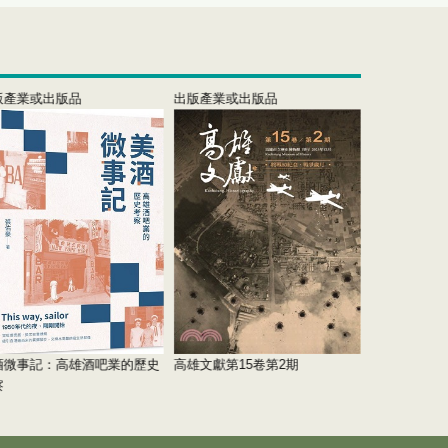
版產業或出版品
出版產業或出版品
出版產業或
酒微事記：高雄酒吧業的歷史
高雄文獻第15卷第2期
2025打狗
察