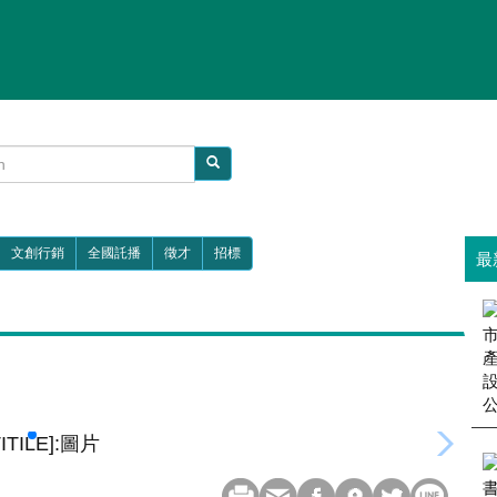
文創行銷
全國託播
徵才
招標
最