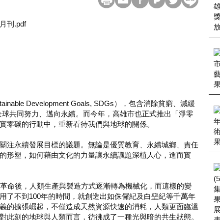
刊.pdf
ble Development Goals, SDGs），包含消除貧窮、減緩
指引全球共同努力、邁向永續。而今年，高雄市也正式推出「淨零
實零碳的行動中，重新看待我們與地球的關係。
關注永續發展目標的議題。無論是優質教育、永續城鄉、責任
的形塑，如何藉由文化的力量讓永續議題深植人心，進而實
業革命後，人類生產與製造方式逐漸轉為機械化，而這樣的變
用了不到100年的時間，就創造出如侏儸紀及白堊紀等千萬年
義的擴張崛起，不僅造成天然資源快速的消耗，人類更面臨溫
對此刻的地球與人類而言，彷彿成了一種光與暗的共生狀態。