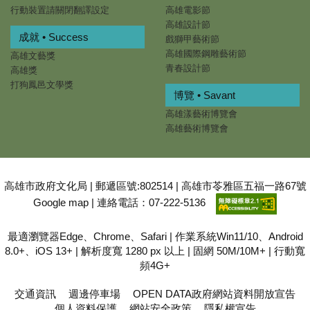
行動裝置請關閉翻譯設定
高雄電影節
高雄設計節
成就 • Success
戲獅甲藝術節
高雄國際鋼雕藝術節
高雄文藝獎
青春設計節
高雄獎
打狗鳳邑文學獎
博覽 • Savant
高雄漾藝術博覽會
高雄藝術博覽會
高雄市政府文化局 | 郵遞區號:802514 | 高雄市苓雅區五福一路67號
Google map
| 連絡電話：07-222-5136
最適瀏覽器Edge、Chrome、Safari | 作業系統Win11/10、Android
8.0+、iOS 13+ | 解析度寬 1280 px 以上 | 固網 50M/10M+ | 行動寬
頻4G+
交通資訊
週邊停車場
OPEN DATA政府網站資料開放宣告
個人資料保護
網站安全政策
隱私權宣告