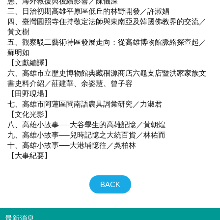
態、海外救援與後續影響／陳儀深
三、日治初期高雄平原區低丘的林野開發／許淑娟
四、臺灣圓照寺住持敬定法師與東南亞及韓國佛教界的交流／
黃文樹
五、觀察駁二藝術特區發展走向：從高雄博物館脈絡探查起／
蘇明如
【文獻編譯】
六、高雄市立歷史博物館典藏稇源商店六龜支店暨洪家家族文
書史料介紹／莊建華、余姿慧、曾子容
【田野現場】
七、高雄市阿蓮區閩南語農具詞彙研究／力淑君
【文化光影】
八、高雄小故事──大谷學生的高雄記憶／黃朝煌
九、高雄小故事──兒時記憶之大統百貨／林祐而
十、高雄小故事──大港埔憶往／吳柏林
【大事紀要】
BACK
最新消息