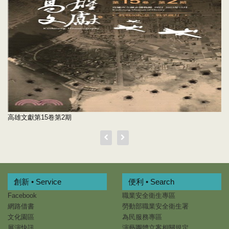
高雄文獻第15卷第2期
創新 • Service
便利 • Search
Facebook
職業安全衛生專區
網路借書
勞動部職業安全衛生署
文化園區
為民服務專區
展演快訊
演藝團體立案相關規定