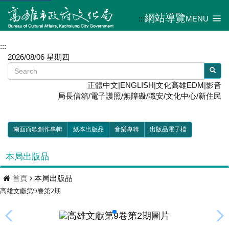
網站導覽
:::
MENU
:::
2026/08/06 星期四
正體中文
|
ENGLISH
|
文化高雄EDM
|
影音
局長信箱
/
電子護照
/
無障礙
/
職安
/
文化中心
/
新住民
南面而歌創作專輯
紙本出版品
音樂專輯
出版品電子檔
本局出版品
首頁
本局出版品
高雄文獻第9卷第2期