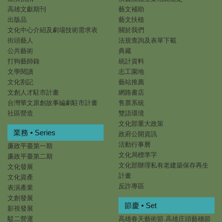
高雄文獻期刊
藝文補助
出版品
藝文扶植
文化中心介紹及劇場技術需求表
關於我們
街頭藝人
法規查詢及表單下載
公共藝術
典藏
打狗藝師錄
統計資料
文學閱讀
志工園地
文化劄記
藝站推薦
文創人才駐市計畫
網路書店
台灣華文原創故事編劇駐市計畫
售票系統
社區營造
雙語環境
文化部重大政策
業務 • Series
政府公開資訊
活動行事曆
廉政平臺第一期
文化局標準字
廉政平臺第二期
文化部辦理私有老建築保存再生
文化發展
計畫
文化資產
反詐專區
表演產業
文創發展
節慶 • Set
影視發展
駁二營運
高雄春天藝術節.高雄庄頭藝穗節