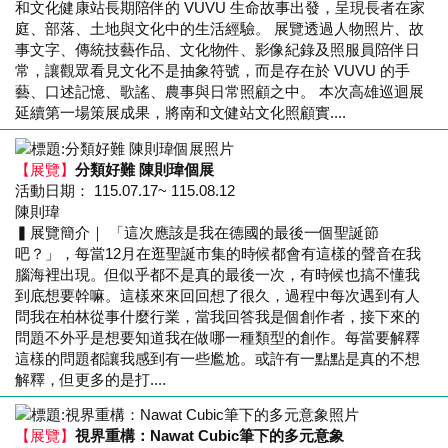
和文化健康站長期陪伴的 VUVU 生命故事出發，呈現長者在家
庭、部落、土地與文化中的生活經驗。 展覽透過人物照片、故
事文字、傳統技藝作品、文化物件、影像紀錄及照服員陪伴日
常，讓觀眾看見文化不是抽象符號，而是存在於 VUVU 的手
藝、口述記憶、歌謠、農事與日常照顧之中。 本次高雄巡迴展
延續第一場策展成果，將南和文健站文化照顧實....
【展覽】
分類好難 陳則瑋個展
活動日期： 115.07.17~ 115.08.12
陳則瑋
▍展覽簡介｜ 「這次應該是我在德國的最後一個聖誕節
吧？」，每當12月在逛聖誕市集的時候都會有這樣的聲音在我
腦海裡出現。但似乎都不是真的最後一次，有時候也搞不懂我
到底想要幹嘛。這樣來來回回想了很久，過程中每次遇到有人
問我在柏林從事什麼行業，當我回答我是個創作者，接下來的
問題不外乎是想要知道我在做哪一種類型的創作。每當要解釋
這樣的問題都讓我感到有一些尷尬。或許有一點點是真的不想
解釋，但更多的是打....
【展覽】
視界重構：Nawat Cubic筆下的多元意象