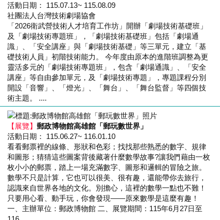
活動日期： 115.07.13~ 115.08.09
社團法人台灣技術劇場協會
「2026衛武營技術人才培育工作坊」開辦「劇場技術基礎班」
及「劇場技術專題班」，「劇場技術基礎班」包括「劇場通
識」、「安全講座」與「劇場技術基礎」等三單元，建立「基
礎技術人員」初階技術能力。 今年度由原本的進階班調整為更
靈活多元的「劇場技術專題班」，包含「劇場通識」、「安全
講座」等自由參加單元，及「劇場技術專題」，專題課程分別
開設「音響」、「燈光」、「舞台」、「舞台監督」等四個技
術主題。 ....
【展覽】
郵政博物館高雄館「郵玩數世界」
活動日期： 115.06.27~ 116.01.10
看看郵票裡的線條、形狀和色彩；找找那些熟悉的數字、規律
和圖形；猜猜這些圖案背後藏著什麼數學故事?讓我們藉由一枚
枚小小的郵票，踏上一場充滿數字、圖形和邏輯的冒險之旅。
數學不只是計算，它也可以很美、很有趣，還能帶你去旅行，
認識來自世界各地的文化。別擔心，這裡的數學一點也不難！
只要用心看、動手玩，你會發現——原來數學是這麼有趣！
一、主辦單位：郵政博物館 二、展覽期間：115年6月27日至
116....