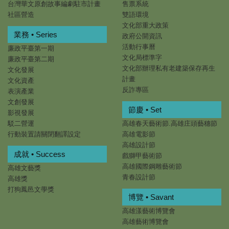
台灣華文原創故事編劇駐市計畫
售票系統
社區營造
雙語環境
文化部重大政策
業務 • Series
政府公開資訊
活動行事曆
廉政平臺第一期
文化局標準字
廉政平臺第二期
文化部辦理私有老建築保存再生
文化發展
計畫
文化資產
反詐專區
表演產業
文創發展
節慶 • Set
影視發展
駁二營運
高雄春天藝術節.高雄庄頭藝穗節
行動裝置請關閉翻譯設定
高雄電影節
高雄設計節
成就 • Success
戲獅甲藝術節
高雄國際鋼雕藝術節
高雄文藝獎
青春設計節
高雄獎
打狗鳳邑文學獎
博覽 • Savant
高雄漾藝術博覽會
高雄藝術博覽會