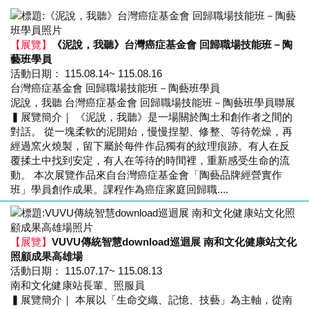
【展覽】
《泥說，我聽》台灣癌症基金會 回歸職場技能班－陶
藝班學員
活動日期： 115.08.14~ 115.08.16
台灣癌症基金會 回歸職場技能班－陶藝班學員
泥說，我聽 台灣癌症基金會 回歸職場技能班－陶藝班學員聯展
▍展覽簡介｜ 《泥說，我聽》是一場關於陶土和創作者之間的
對話。 從一塊柔軟的泥開始，慢慢捏塑、修整、等待乾燥，再
經過窯火燒製，留下屬於每件作品獨有的紋理痕跡。有人在反
覆揉土中找到安定，有人在等待的時間裡，重新感受生命的流
動。 本次展覽作品來自台灣癌症基金會「陶藝品牌經營實作
班」學員創作成果。課程作為癌症家庭回歸職....
【展覽】
VUVU傳統智慧download巡迴展 南和文化健康站文化
照顧成果高雄場
活動日期： 115.07.17~ 115.08.13
南和文化健康站長輩、照服員
▍展覽簡介｜ 本展以「生命交織、記憶、技藝」為主軸，從南