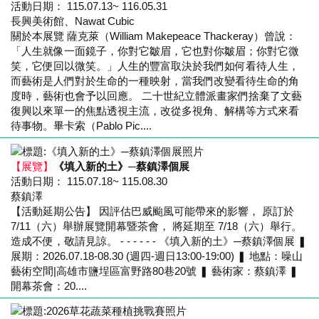
活動日期： 115.07.13~ 116.05.31
長興美術館、Nawat Cubic
關於本展覽 薩克萊（William Makepeace Thackeray）曾說：
「人生就像一面鏡子，你對它皺眉，它也對你皺眉；你對它微
笑，它便回以微笑。」人生的豐富取決於我們如何看待人生，
而藝術是人們對於生命的一種映射，當我們改變看待生命的角
度時，藝術也會予以回應。 二十世紀立體派畫家們捨棄了文藝
復興以來單一的焦點透視主流，改從多視角、解構等方式來看
待事物。畢卡索（Pablo Pic....
【展覽】
《填入新的土》─蔡鎮澤個展
活動日期： 115.07.18~ 115.08.30
蔡鎮澤
【活動延期公告】 因評估巴威颱風可能帶來的影響， 原訂於
7/11（六）舉辦展覽開幕暨茶會， 將延期至 7/18（六）舉行。
造成不便，敬請見諒。 - - - - - - 《填入新的土》─蔡鎮澤個展 ❚
展期：2026.07.18-08.30 (週四-週日13:00-19:00) ❚ 地點：噪山
藝術空間|高雄市鹽埕區富野路80巷20號 ❚ 藝術家：蔡鎮澤 ❚
開幕茶會：20....