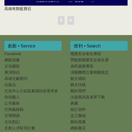
美酒微事記：高雄酒吧業的歷史考察
創新 • Service
便利 • Search
Facebook
職業安全衛生專區
網路借書
勞動部職業安全衛生署
文化園區
為民服務專區
展演快訊
演藝團體立案相關規定
高雄文獻期刊
藝文補助
出版品
藝文扶植
文化中心介紹及劇場技術需求表
關於我們
街頭藝人
法規查詢及表單下載
公共藝術
典藏
打狗藝師錄
統計資料
文學閱讀
志工園地
文化劄記
藝站推薦
文創人才駐市計畫
網路書店