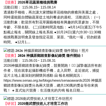
【競賽】
2026草花蔬菜種植挑戰賽
活動日期： 115.06.15~ 115.08.14
透過動手種植，再次讓大家體驗草花植物的療癒與美麗之處，
同時還能親自體驗蔬菜從土地到餐桌的過程。 活動資訊： (一)
活動對象：歡迎所有對花草園藝種植有興趣的民眾參加，不限
年齡、不限名額。 (二)活動時間及地點： ●8月14日(週五)下午5
點截止報名，關閉線上報名系統 ●10月24日(週六)9:30~11:30種
植挑戰賽說明會及發放指定花苗、菜苗。*僅此一場，切勿錯過
時間。 ●12月1....
【競賽】
𝟐𝟎𝟐𝟔 神腦原鄉踏查影像紀錄獎 徵件開始！
活動日期： 115.06.01~ 115.08.31
2026神腦原鄉踏查影像紀錄獎，競賽開跑！🏃‍♂️ 誠摯邀請所有創
作者，現在就拿起攝影機或手機，走入田野、走近彼此，捕捉
這片土地上最深刻的關懷與感動 🤗 報名相關資訊：
https://www.senao.org.tw/blogs/news/senaoawards2026 神腦原
鄉踏查影像紀錄獎分為兩大競賽，總共190萬的獎金等你來挑
戰！ 🔸直式短片競賽：生活微光的共鳴 報名日期....
【研習】
2026衛武營技術人才培育工作坊