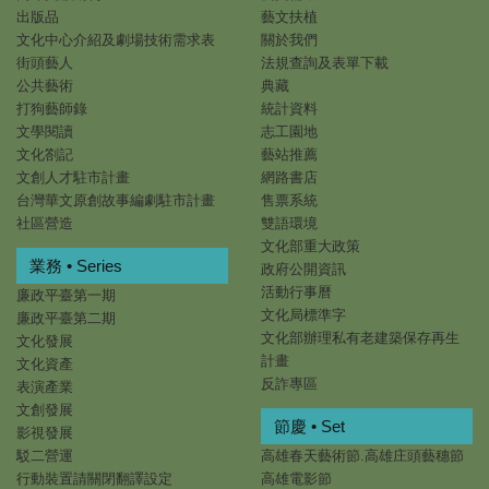
出版品
藝文扶植
文化中心介紹及劇場技術需求表
關於我們
街頭藝人
法規查詢及表單下載
公共藝術
典藏
打狗藝師錄
統計資料
文學閱讀
志工園地
文化劄記
藝站推薦
文創人才駐市計畫
網路書店
台灣華文原創故事編劇駐市計畫
售票系統
社區營造
雙語環境
文化部重大政策
業務 • Series
政府公開資訊
活動行事曆
廉政平臺第一期
文化局標準字
廉政平臺第二期
文化部辦理私有老建築保存再生
文化發展
計畫
文化資產
反詐專區
表演產業
文創發展
節慶 • Set
影視發展
駁二營運
高雄春天藝術節.高雄庄頭藝穗節
行動裝置請關閉翻譯設定
高雄電影節