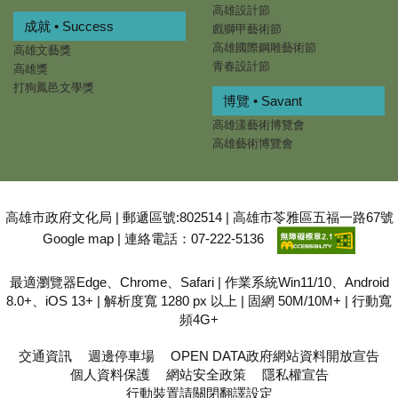
高雄設計節
成就 • Success
戲獅甲藝術節
高雄國際鋼雕藝術節
高雄文藝獎
青春設計節
高雄獎
打狗鳳邑文學獎
博覽 • Savant
高雄漾藝術博覽會
高雄藝術博覽會
高雄市政府文化局 | 郵遞區號:802514 | 高雄市苓雅區五福一路67號
Google map
| 連絡電話：07-222-5136
最適瀏覽器Edge、Chrome、Safari | 作業系統Win11/10、Android
8.0+、iOS 13+ | 解析度寬 1280 px 以上 | 固網 50M/10M+ | 行動寬
頻4G+
交通資訊
週邊停車場
OPEN DATA政府網站資料開放宣告
個人資料保護
網站安全政策
隱私權宣告
行動裝置請關閉翻譯設定