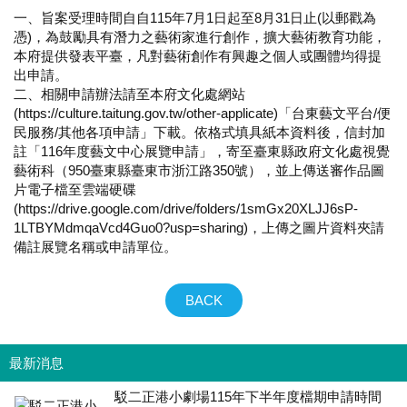
一、旨案受理時間自自115年7月1日起至8月31日止(以郵戳為
憑)，為鼓勵具有潛力之藝術家進行創作，擴大藝術教育功能，
本府提供發表平臺，凡對藝術創作有興趣之個人或團體均得提
出申請。
二、相關申請辦法請至本府文化處網站
(https://culture.taitung.gov.tw/other-applicate)「台東藝文平台/便
民服務/其他各項申請」下載。依格式填具紙本資料後，信封加
註「116年度藝文中心展覽申請」，寄至臺東縣政府文化處視覺
藝術科（950臺東縣臺東市浙江路350號），並上傳送審作品圖
片電子檔至雲端硬碟
(https://drive.google.com/drive/folders/1smGx20XLJJ6sP-
1LTBYMdmqaVcd4Guo0?usp=sharing)，上傳之圖片資料夾請
備註展覽名稱或申請單位。
BACK
最新消息
駁二正港小劇場115年下半年度檔期申請時間