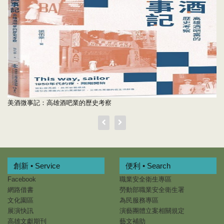
美酒微事記：高雄酒吧業的歷史考察
創新 • Service
便利 • Search
Facebook
職業安全衛生專區
網路借書
勞動部職業安全衛生署
文化園區
為民服務專區
展演快訊
演藝團體立案相關規定
高雄文獻期刊
藝文補助