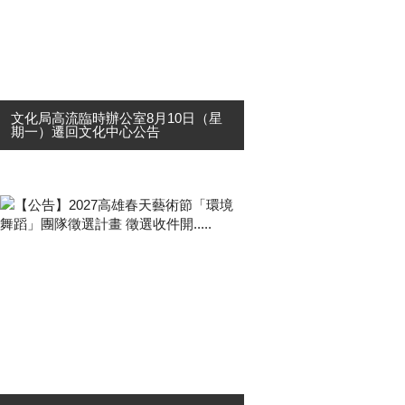
文化局高流臨時辦公室8月10日（星
期一）遷回文化中心公告
本局部分單位(文發中心、文資中心、
表產中心、文創中心及相關辦公室)先
前因應「高雄市文化中心至善廳棟耐
震結構補強工程」，於115年3月9日
起暫遷至高雄流行音樂中心臨時辦
公。 現因文化中心至善廳棟耐....