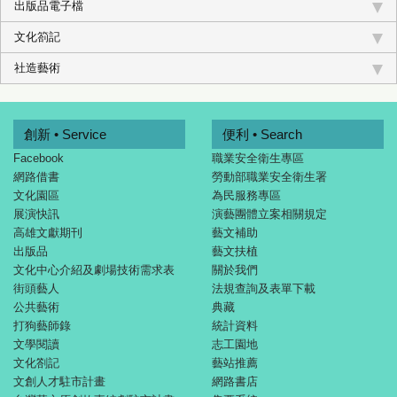
出版品電子檔
文化箚記
社造藝術
創新 • Service
便利 • Search
Facebook
職業安全衛生專區
網路借書
勞動部職業安全衛生署
文化園區
為民服務專區
展演快訊
演藝團體立案相關規定
高雄文獻期刊
藝文補助
出版品
藝文扶植
文化中心介紹及劇場技術需求表
關於我們
街頭藝人
法規查詢及表單下載
公共藝術
典藏
打狗藝師錄
統計資料
文學閱讀
志工園地
文化劄記
藝站推薦
文創人才駐市計畫
網路書店