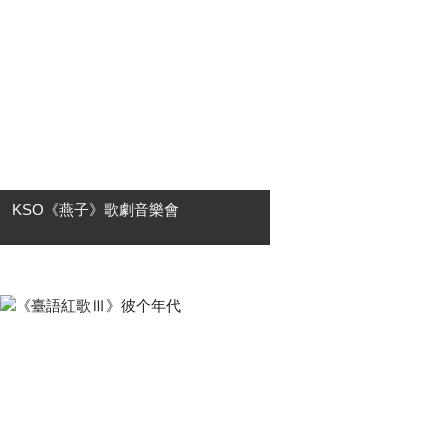
至善廳、音樂館、大東演藝廳及岡山
演藝廳等場地....
KSO《燕子》歌劇音樂會
🎼 KSO 開季精選・台灣首演 🎼 普契
尼筆下最輕盈、最優雅的歌劇作品 燕
子La Rondine 「如果不曾為愛瘋狂，
那就不算真正活過。」 故事講述交
際....