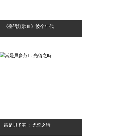
《臺語紅歌Ⅲ》彼个年代
★高雄市國樂團2026《臺語紅歌Ⅲ》
彼个年代！ ★《臺語紅歌》系列音樂
會 ✦ 09月19日高雄至德堂，感動再
獻！ 有一種旋律，前奏一下，眼眶就
紅了。 有一種歌聲，一開口，就是一
整....
當是貝多芬I：光啓之時