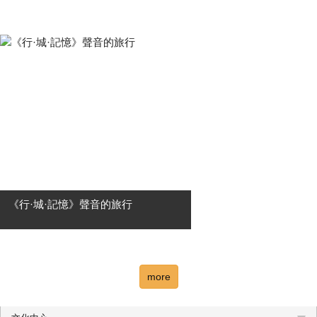
「當是貝多芬 Now,Beethoven 」並非
只是回望一位偉大作曲家的歷史身
影，而是一場關於當下的提問——當
Ludwig van Beethoven 的音樂再次響
起，它如何依然與我們的生命共振？
....
《行·城·記憶》聲音的旅行
✦高雄市國樂團新任駐團指揮 邱誓舷
首登場✦ 《行・城・記憶》—聲音的
旅行 循著城市的足跡，聆聽文化的流
more
動；在記憶與遠方之間，展開一場屬
於聲音的旅行。 【高雄市國樂團新任
駐團指揮】與....