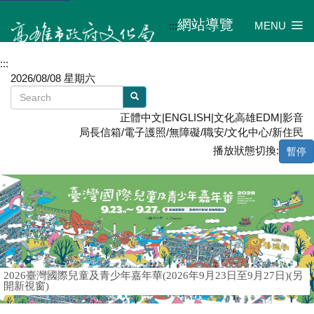
網站導覽
:::
MENU
:::
2026/08/08 星期六
正體中文
|
ENGLISH
|
文化高雄EDM
|
影音
局長信箱
/
電子護照
/
無障礙
/
職安
/
文化中心
/
新住民
播放狀態切換:
暫停
2026臺灣國際兒童及青少年嘉年華(2026年9月23日至9月27日)(另
開新視窗)