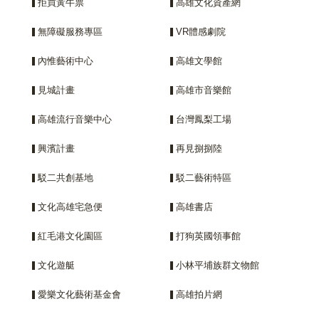
拒買黃牛票
高雄文化資產網
無障礙服務專區
VR體感劇院
內惟藝術中心
高雄文學館
見城計畫
高雄市音樂館
高雄流行音樂中心
台灣鳳梨工場
興濱計畫
再見捌捌陸
駁二共創基地
駁二藝術特區
文化高雄宅急便
高雄書店
紅毛港文化園區
打狗英國領事館
文化遊艇
小林平埔族群文物館
愛樂文化藝術基金會
高雄拍片網