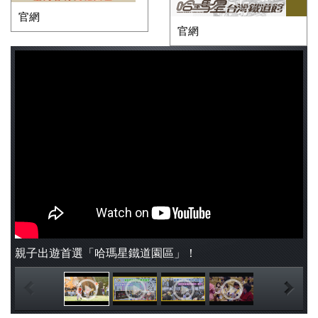
官網
官網
親子出遊首選「哈瑪星鐵道園區」！