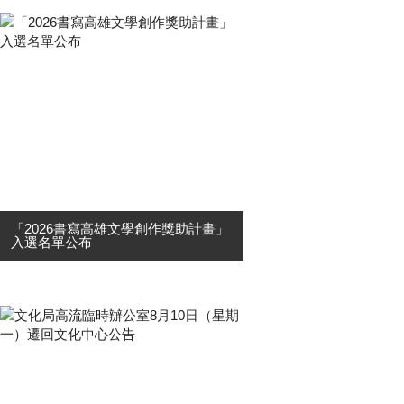
「2026書寫高雄文學創作獎助計畫」
入選名單公布
高雄市政府文化局為重塑高雄新意
象，以文字產生新語彙與新思維，鼓
勵文學創作，培養扶植優秀及具發展
潛力之書寫人才，開創文學創作多元
性，特辦理「2026書寫高雄文學創作
獎助計畫」，共收到42件申請案，經
邀集....