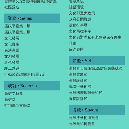
台灣華文原創故事編劇駐市計畫
售票系統
社區營造
雙語環境
文化部重大政策
業務 • Series
政府公開資訊
活動行事曆
廉政平臺第一期
文化局標準字
廉政平臺第二期
文化部辦理私有老建築保存再生
文化發展
計畫
文化資產
反詐專區
表演產業
文創發展
節慶 • Set
影視發展
駁二營運
高雄春天藝術節.高雄庄頭藝穗節
行動裝置請關閉翻譯設定
高雄電影節
高雄設計節
成就 • Success
戲獅甲藝術節
高雄國際鋼雕藝術節
高雄文藝獎
青春設計節
高雄獎
打狗鳳邑文學獎
博覽 • Savant
高雄漾藝術博覽會
高雄藝術博覽會