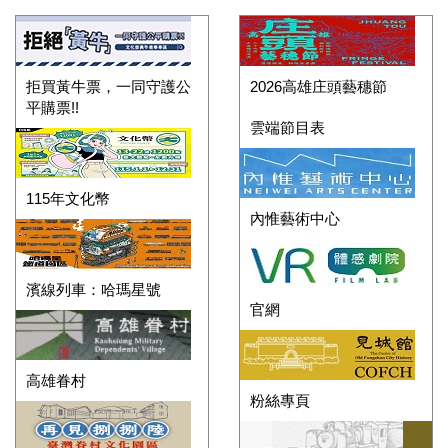
拒買黃牛票，一同守護公
2026高雄庄頭藝穗節
平購票!!
雲端節目表
115年文化幣
內惟藝術中心
濱線列車：哈瑪星號
官網
高雄眷村
粉絲專頁