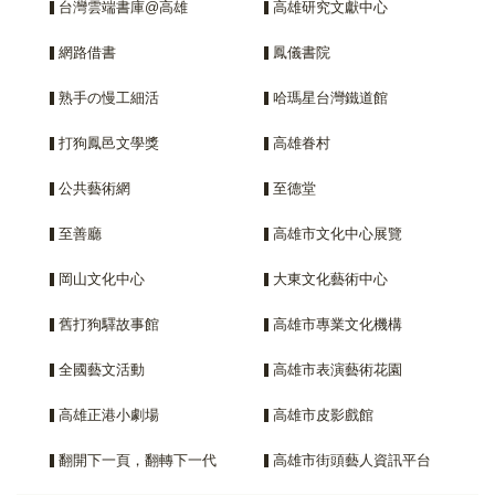
台灣雲端書庫@高雄
高雄研究文獻中心
網路借書
鳳儀書院
熟手の慢工細活
哈瑪星台灣鐵道館
打狗鳳邑文學獎
高雄眷村
公共藝術網
至德堂
至善廳
高雄市文化中心展覽
岡山文化中心
大東文化藝術中心
舊打狗驛故事館
高雄市專業文化機構
全國藝文活動
高雄市表演藝術花園
高雄正港小劇場
高雄市皮影戲館
翻開下一頁，翻轉下一代
高雄市街頭藝人資訊平台