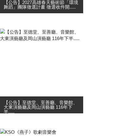
【公告】2027高雄春天藝術節「環境
舞蹈」團隊徵選計畫 徵選收件開.....
2027高雄春天藝術節「環境舞蹈」團
隊徵選計畫 徵選收件開始! 高雄春天
藝術節環境舞蹈系列舞作，是每年藝
術節裡重要舞蹈活動之一，透過
「動」態舞蹈，解構「靜」態建築環
境。邀請高雄在地立案團....
【公告】至德堂、至善廳、音樂館、
大東演藝廳及岡山演藝廳 116年下
半.....
高雄市政府文化局訂於115年9月1日
00:00至9月30日23:59止， 於高雄市
表演藝術花園網站，線上受理各演藝
團隊申請116年7月至12月 至德堂、