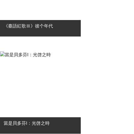
《臺語紅歌Ⅲ》彼个年代
★高雄市國樂團2026《臺語紅歌Ⅲ》
彼个年代！ ★《臺語紅歌》系列音樂
會 ✦ 09月19日高雄至德堂，感動再
獻！ 有一種旋律，前奏一下，眼眶就
紅了。 有一種歌聲，一開口，就是一
整....
當是貝多芬I：光啓之時