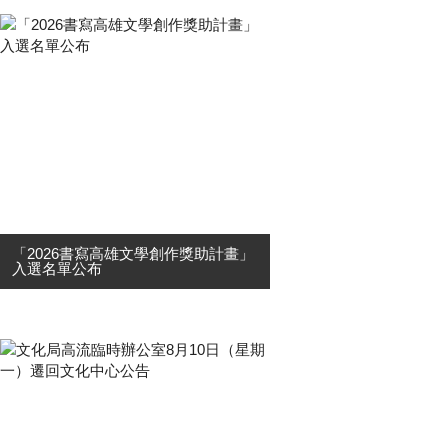
「2026書寫高雄文學創作獎助計畫」
入選名單公布
高雄市政府文化局為重塑高雄新意
象，以文字產生新語彙與新思維，鼓
勵文學創作，培養扶植優秀及具發展
潛力之書寫人才，開創文學創作多元
性，特辦理「2026書寫高雄文學創作
獎助計畫」，共收到42件申請案，經
邀集....