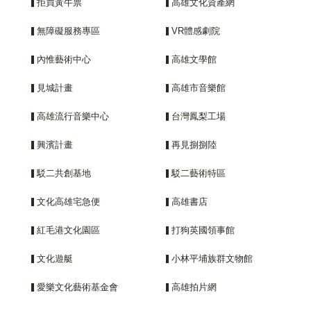
拒買黃牛票
高雄文化資產網
無障礙服務專區
VR體感劇院
內惟藝術中心
高雄文學館
見城計畫
高雄市音樂館
高雄流行音樂中心
台灣鳳梨工場
興濱計畫
再見捌捌陸
駁二共創基地
駁二藝術特區
文化高雄宅急便
高雄書店
紅毛港文化園區
打狗英國領事館
文化遊艇
小林平埔族群文物館
愛樂文化藝術基金會
高雄拍片網