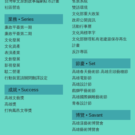
台灣華文原創故事編劇駐市計畫
售票系統
社區營造
雙語環境
文化部重大政策
業務 • Series
政府公開資訊
活動行事曆
廉政平臺第一期
文化局標準字
廉政平臺第二期
文化部辦理私有老建築保存再生
文化發展
計畫
文化資產
反詐專區
表演產業
文創發展
節慶 • Set
影視發展
駁二營運
高雄春天藝術節.高雄庄頭藝穗節
行動裝置請關閉翻譯設定
高雄電影節
高雄設計節
成就 • Success
戲獅甲藝術節
高雄國際鋼雕藝術節
高雄文藝獎
青春設計節
高雄獎
打狗鳳邑文學獎
博覽 • Savant
高雄漾藝術博覽會
高雄藝術博覽會