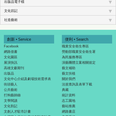
出版品電子檔
文化箚記
社造藝術
創新 • Service
便利 • Search
Facebook
職業安全衛生專區
網路借書
勞動部職業安全衛生署
文化園區
為民服務專區
展演快訊
演藝團體立案相關規定
高雄文獻期刊
藝文補助
出版品
藝文扶植
文化中心介紹及劇場技術需求表
關於我們
街頭藝人
法規查詢及表單下載
公共藝術
典藏
打狗藝師錄
統計資料
文學閱讀
志工園地
文化劄記
藝站推薦
文創人才駐市計畫
網路書店