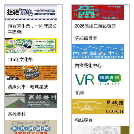
拒買黃牛票，一同守護公
2026高雄庄頭藝穗節
平購票!!
雲端節目表
115年文化幣
內惟藝術中心
濱線列車：哈瑪星號
官網
高雄眷村
粉絲專頁