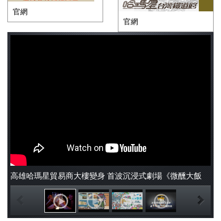
官網
官網
高雄哈瑪星貿易商大樓變身 首波沉浸式劇場《微醺大飯
店》