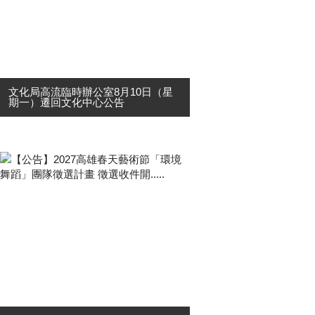
文化局高流臨時辦公室8月10日（星
期一）遷回文化中心公告
本局部分單位(文發中心、文資中心、
表產中心、文創中心及相關辦公室)先
前因應「高雄市文化中心至善廳棟耐
震結構補強工程」，於115年3月9日
起暫遷至高雄流行音樂中心臨時辦
公。 現因文化中心至善廳棟耐....