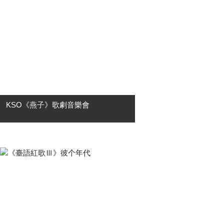
至善廳、音樂館、大東演藝廳及岡山
演藝廳等場地....
KSO《燕子》歌劇音樂會
🎼 KSO 開季精選・台灣首演 🎼 普契
尼筆下最輕盈、最優雅的歌劇作品 燕
子La Rondine 「如果不曾為愛瘋狂，
那就不算真正活過。」 故事講述交
際....