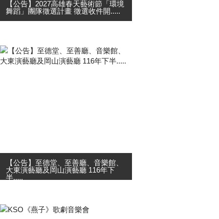
【公告】2027高雄春天藝術節「環境
舞蹈」團隊徵選計畫 徵選收件開.....
2027高雄春天藝術節「環境舞蹈」團
隊徵選計畫 徵選收件開始! 高雄春天
藝術節環境舞蹈系列舞作，是每年藝
術節裡重要舞蹈活動之一，透過
「動」態舞蹈，解構「靜」態建築環
境。邀請高雄在地立案團....
【公告】至德堂、至善廳、音樂館、
大東演藝廳及岡山演藝廳 116年下
半.....
高雄市政府文化局訂於115年9月1日
00:00至9月30日23:59止， 於高雄市
表演藝術花園網站，線上受理各演藝
團隊申請116年7月至12月 至德堂、