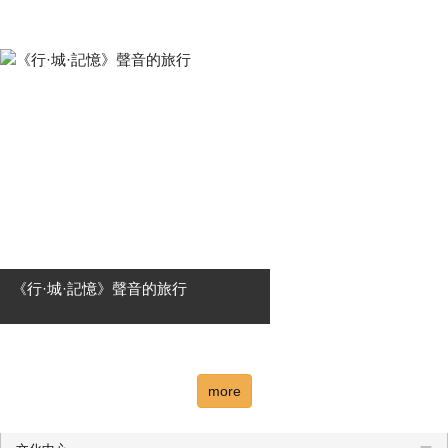
「當是貝多芬 Now,Beethoven 」並非
只是回望一位偉大作曲家的歷史身
影，而是一場關於當下的提問——當
Ludwig van Beethoven 的音樂再次響
起，它如何依然與我們的生命共振？
....
《行·城·記憶》聲音的旅行
✦高雄市國樂團新任駐團指揮 邱誓舷
首登場✦ 《行・城・記憶》—聲音的
旅行 循著城市的足跡，聆聽文化的流
more
動；在記憶與遠方之間，展開一場屬
於聲音的旅行。 【高雄市國樂團新任
駐團指揮】與....