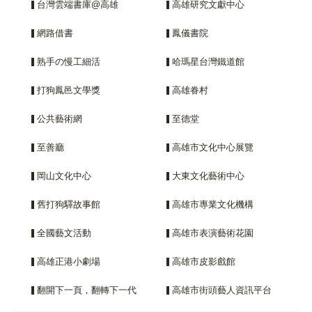
台灣雲端書庫@高雄
高雄研究文獻中心
網路借書
鳳儀書院
熟手の慢工細活
哈瑪星台灣鐵道館
打狗鳳邑文學獎
高雄眷村
公共藝術網
至德堂
至善廳
高雄市文化中心展覽
岡山文化中心
大東文化藝術中心
舊打狗驛故事館
高雄市專業文化機構
全國藝文活動
高雄市表演藝術花園
高雄正港小劇場
高雄市皮影戲館
翻開下一頁，翻轉下一代
高雄市街頭藝人資訊平台