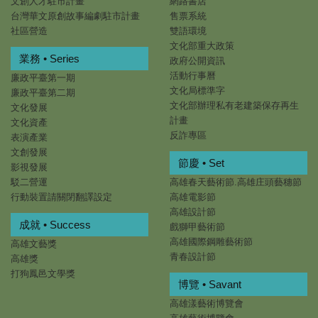
文創人才駐市計畫
網路書店
台灣華文原創故事編劇駐市計畫
售票系統
社區營造
雙語環境
文化部重大政策
業務 • Series
政府公開資訊
活動行事曆
廉政平臺第一期
文化局標準字
廉政平臺第二期
文化部辦理私有老建築保存再生
文化發展
計畫
文化資產
反詐專區
表演產業
文創發展
節慶 • Set
影視發展
駁二營運
高雄春天藝術節.高雄庄頭藝穗節
行動裝置請關閉翻譯設定
高雄電影節
高雄設計節
成就 • Success
戲獅甲藝術節
高雄國際鋼雕藝術節
高雄文藝獎
青春設計節
高雄獎
打狗鳳邑文學獎
博覽 • Savant
高雄漾藝術博覽會