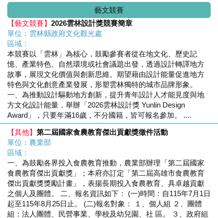
藝文競賽
【藝文競賽】
2026雲林設計獎競賽簡章
單位：雲林縣政府文化觀光處
區域：
本競賽以「雲林」為核心，鼓勵參賽者從在地文化、歷史記
憶、產業特色、自然環境或社會議題出發，透過設計轉譯地方
故事，展現文化價值與創新思維。期望藉由設計能量促進地方
特色與文化創意產業發展，形塑雲林獨特的城市品牌形象。
一、為推動設計驅動地方創新，提升青年設計人才能見度與地
方文化設計能量，舉辦「2026雲林設計獎 Yunlin Design
Award」，只要年滿16歲，不分國籍，皆可報名參加。 ....
【其他】
第二屆國家食農教育傑出貢獻獎徵件活動
單位：農業部
區域：
一、為鼓勵各界投入食農教育推動，農業部辦理「第二屆國家
食農教育傑出貢獻獎」；本府亦訂定「第二屆高雄市食農教育
傑出貢獻獎獎勵計畫」，表揚長期投入食農教育、具卓越貢獻
之個人及團體。 二、報名資訊如下： (一)時間：自115年7月1日
起至115年8月25日止。 (二)報名對象： １、個人組 ２、團體
組：法人團體、民營事業、學校及幼兒園、社 區。 ３、政府組