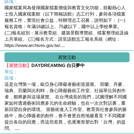
區域：
國家檔案局為發揮國家檔案價值與教育文化功能，鼓勵熱心人
士投入國家檔案館（以下簡稱該館）志工行列，參與各項檔案
服務工作，實現社會公益，特辦理志工召募，說明如下： (一)
報名資格：年滿18歲以上、75歲以下，國中以上學校畢業。
(二)報名組別：展示教育組、建築景觀導覽組、檔案整理組及線
上共筆組。 (三)報名方式：請至該館志工報名系統（網址：
https://www.archives.gov.tw/....
展覽活動
【展覽活動】
DAYDREAMING 白日夢中
單位：
區域：
這是台灣第一場，歐亞身心障礙者藝術巡迴展。 荷蘭、丹麥、
瑞典、芬蘭與比利時，身心障礙藝術工作室、社福單位與創作
者，都將參與這場展覽。 在台灣成長的我們，試圖理解不同國
家如何透過藝術回應多元的生命經驗，也在一次次對話裏，重
新回望自身的環境。 當藝術進入工作室、教育與社會參與的脈
絡中，身心障礙者的創作，會不會更自然地被看見？不同國家
提出各自的回應，而這些差異，也逐漸形塑出對「台灣」的提
問。 ....