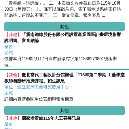
「青春組－詩評論」。 二、本案徵文收件截止日為115年10月
30日（星期五）止。郵寄以郵戳為憑、電子郵件以系統寄送時
間為準，逾期恕不受理。 三、徵文簡章、報名表及....
其他
【其他】
「震南鐵線股份有限公司設置產業園區計畫環境影響
說明書」審查結論
單位：
區域：
依據本府115年7月17日高市府環綜字第11536273801號函辦
理。
【其他】
臺北當代工藝設計分館辦理「115年第二學期 工藝學堂
教師自辦班推廣課程」招生訊息
單位：國立臺灣工藝研究發展中心
區域：
詳細內容請參閱單位官網與報名簡章
其他
【其他】
國家檔案館115年志工召募訊息
單位：