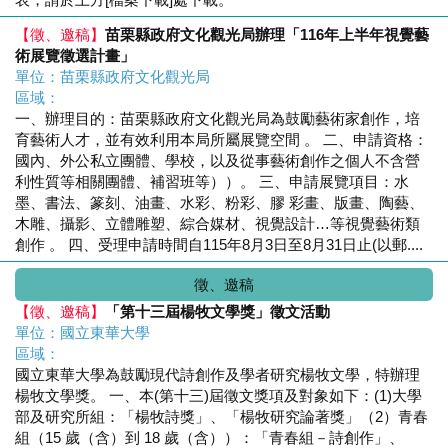
【徵、邀稿】
苗栗縣政府文化觀光局辦理「116年上半年視覺藝
術展覽徵選計畫」
單位：苗栗縣政府文化觀光局
區域：
一、辦理目的：苗栗縣政府文化觀光局為鼓勵藝術家創作，培
育藝術人才，並有效利用本局所屬展覽空間 。 二、申請資格：
國內、外公私立團體、學校，以及從事藝術創作之個人不含營
利性質等相關團體、補習班等））。 三、申請展覽項目：水
墨、書法、篆刻、油畫、水彩、粉彩、膠 彩畫、版畫、陶藝、
木雕、攝影、立體雕塑、綜合媒材、視覺設計…等視覺藝術類
創作 。 四、受理申請時間自115年8月3日至8月31日止(以郵....
徵、邀稿
【徵、邀稿】
「第十三屆楊牧文學獎」徵文活動
單位：國立東華大學
區域：
國立東華大學為鼓勵現代詩創作及學者研究楊牧文學，特辦理
楊牧文學獎。 一、本(第十三)屆徵文獎項及對象如下：(1)大學
部及研究所組：「楊牧詩獎」、「楊牧研究論著獎」（2）青春
組（15 歲（含）到 18 歲（含））：「青春組－詩創作」、