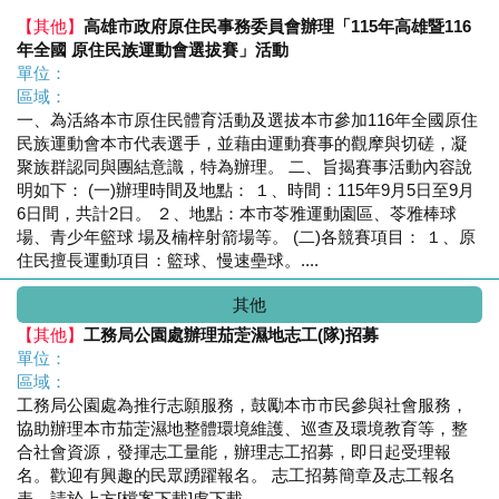
【其他】
高雄市政府原住民事務委員會辦理「115年高雄暨116
年全國 原住民族運動會選拔賽」活動
單位：
區域：
一、為活絡本市原住民體育活動及選拔本市參加116年全國原住
民族運動會本市代表選手，並藉由運動賽事的觀摩與切磋，凝
聚族群認同與團結意識，特為辦理。 二、旨揭賽事活動內容說
明如下： (一)辦理時間及地點： １、時間：115年9月5日至9月
6日間，共計2日。 ２、地點：本市苓雅運動園區、苓雅棒球
場、青少年籃球 場及楠梓射箭場等。 (二)各競賽項目： １、原
住民擅長運動項目：籃球、慢速壘球。....
其他
【其他】
工務局公園處辦理茄萣濕地志工(隊)招募
單位：
區域：
工務局公園處為推行志願服務，鼓勵本市市民參與社會服務，
協助辦理本市茄萣濕地整體環境維護、巡查及環境教育等，整
合社會資源，發揮志工量能，辦理志工招募，即日起受理報
名。歡迎有興趣的民眾踴躍報名。 志工招募簡章及志工報名
表，請於上方[檔案下載]處下載。