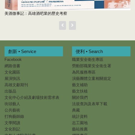
美酒微事記：高雄酒吧業的歷史考察
創新 • Service
便利 • Search
Facebook
職業安全衛生專區
網路借書
勞動部職業安全衛生署
文化園區
為民服務專區
展演快訊
演藝團體立案相關規定
高雄文獻期刊
藝文補助
出版品
藝文扶植
文化中心介紹及劇場技術需求表
關於我們
街頭藝人
法規查詢及表單下載
公共藝術
典藏
打狗藝師錄
統計資料
文學閱讀
志工園地
文化劄記
藝站推薦