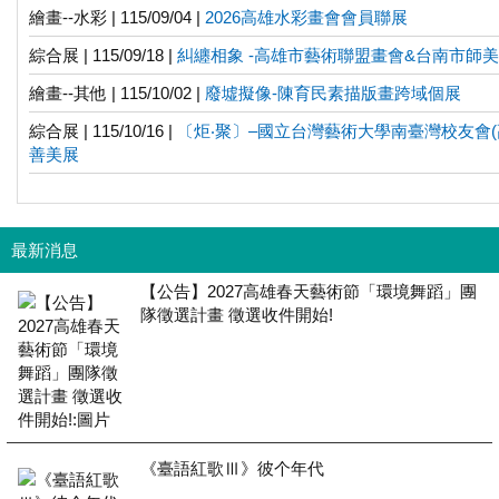
繪畫--水彩 | 115/09/04 |
2026高雄水彩畫會會員聯展
綜合展 | 115/09/18 |
糾纏相象 -高雄市藝術聯盟畫會&台南市師
繪畫--其他 | 115/10/02 |
廢墟擬像-陳育民素描版畫跨域個展
綜合展 | 115/10/16 |
〔炬‧聚〕–國立台灣藝術大學南臺灣校友會
善美展
最新消息
【公告】2027高雄春天藝術節「環境舞蹈」團
隊徵選計畫 徵選收件開始!
《臺語紅歌Ⅲ》彼个年代