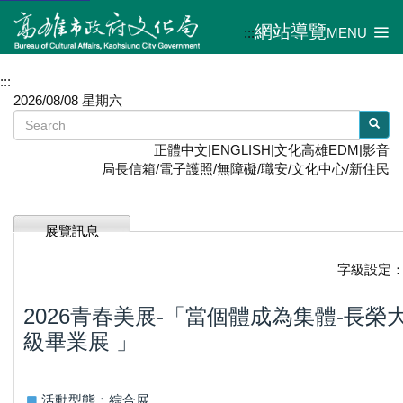
網站導覽
:::
MENU
:::
2026/08/08 星期六
正體中文
|
ENGLISH
|
文化高雄EDM
|
影音
局長信箱
/
電子護照
/
無障礙
/
職安
/
文化中心
/
新住民
展覽訊息
字級設定
2026青春美展-「當個體成為集體-長榮
級畢業展 」
活動型態：綜合展