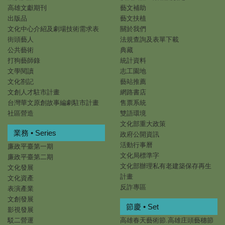
高雄文獻期刊
藝文補助
出版品
藝文扶植
文化中心介紹及劇場技術需求表
關於我們
街頭藝人
法規查詢及表單下載
公共藝術
典藏
打狗藝師錄
統計資料
文學閱讀
志工園地
文化劄記
藝站推薦
文創人才駐市計畫
網路書店
台灣華文原創故事編劇駐市計畫
售票系統
社區營造
雙語環境
文化部重大政策
業務 • Series
政府公開資訊
活動行事曆
廉政平臺第一期
文化局標準字
廉政平臺第二期
文化部辦理私有老建築保存再生
文化發展
計畫
文化資產
反詐專區
表演產業
文創發展
節慶 • Set
影視發展
駁二營運
高雄春天藝術節.高雄庄頭藝穗節