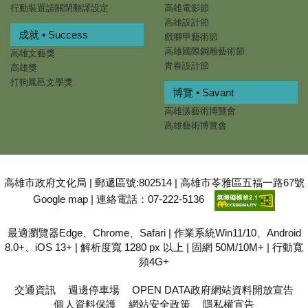
行動裝置請關閉翻譯設定
高雄電影節
高雄設計節
成就 • Success
戲獅甲藝術節
高雄國際鋼雕藝術節
高雄文藝獎
青春設計節
高雄獎
打狗鳳邑文學獎
博覽 • Savant
高雄漾藝術博覽會
高雄藝術博覽會
高雄市政府文化局 | 郵遞區號:802514 | 高雄市苓雅區五福一路67號
Google map
| 連絡電話：07-222-5136
最適瀏覽器Edge、Chrome、Safari | 作業系統Win11/10、Android
8.0+、iOS 13+ | 解析度寬 1280 px 以上 | 固網 50M/10M+ | 行動寬
頻4G+
交通資訊
週邊停車場
OPEN DATA政府網站資料開放宣告
個人資料保護
網站安全政策
隱私權宣告