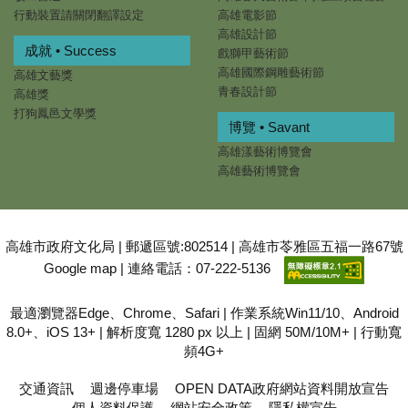
行動裝置請關閉翻譯設定
高雄電影節
高雄設計節
成就 • Success
戲獅甲藝術節
高雄國際鋼雕藝術節
高雄文藝獎
青春設計節
高雄獎
打狗鳳邑文學獎
博覽 • Savant
高雄漾藝術博覽會
高雄藝術博覽會
高雄市政府文化局 | 郵遞區號:802514 | 高雄市苓雅區五福一路67號
Google map
| 連絡電話：07-222-5136
最適瀏覽器Edge、Chrome、Safari | 作業系統Win11/10、Android
8.0+、iOS 13+ | 解析度寬 1280 px 以上 | 固網 50M/10M+ | 行動寬
頻4G+
交通資訊
週邊停車場
OPEN DATA政府網站資料開放宣告
個人資料保護
網站安全政策
隱私權宣告