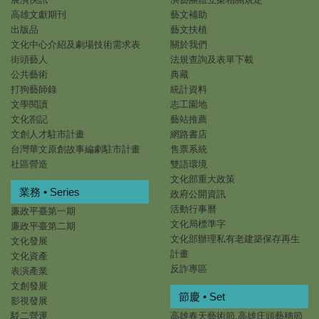
高雄文獻期刊
藝文補助
出版品
藝文扶植
文化中心介紹及劇場技術需求表
關於我們
街頭藝人
法規查詢及表單下載
公共藝術
典藏
打狗藝師錄
統計資料
文學閱讀
志工園地
文化劄記
藝站推薦
文創人才駐市計畫
網路書店
台灣華文原創故事編劇駐市計畫
售票系統
社區營造
雙語環境
文化部重大政策
業務 • Series
政府公開資訊
活動行事曆
廉政平臺第一期
文化局標準字
廉政平臺第二期
文化部辦理私有老建築保存再生
文化發展
計畫
文化資產
反詐專區
表演產業
文創發展
節慶 • Set
影視發展
駁二營運
高雄春天藝術節.高雄庄頭藝穗節