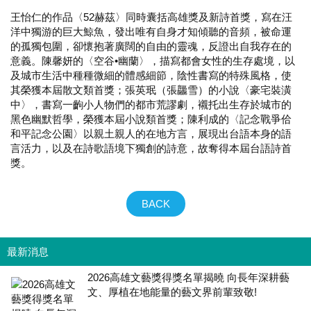
王怡仁的作品〈52赫茲〉同時囊括高雄獎及新詩首獎，寫在汪
洋中獨游的巨大鯨魚，發出唯有自身才知傾聽的音頻，被命運
的孤獨包圍，卻懷抱著廣闊的自由的靈魂，反證出自我存在的
意義。陳馨妍的〈空谷•幽蘭〉，描寫都會女性的生存處境，以
及城市生活中種種微細的體感細節，陰性書寫的特殊風格，使
其榮獲本屆散文類首獎；張英珉（張龘雪）的小說〈豪宅裝潢
中〉，書寫一齣小人物們的都市荒謬劇，襯托出生存於城市的
黑色幽默哲學，榮獲本屆小說類首獎；陳利成的〈記念戰爭佮
和平記念公園〉以親土親人的在地方言，展現出台語本身的語
言活力，以及在詩歌語境下獨創的詩意，故奪得本屆台語詩首
獎。
BACK
最新消息
2026高雄文藝獎得獎名單揭曉 向長年深耕藝
文、厚植在地能量的藝文界前輩致敬!