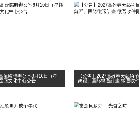
高流臨時辦公室8月10日（星
【公告】2027高雄春天藝術
遷回文化中心公告
舞蹈」團隊徵選計畫 徵選收件開.
分單位(文發中心、文資中心、
2027高雄春天藝術節「環境
心、文創中心及相關辦公室)先
隊徵選計畫 徵選收件開始! 
「高雄市文化中心至善廳棟耐
藝術節環境舞蹈系列舞作，是
補強工程」，於115年3月9日
術節裡重要舞蹈活動之一，透
至高雄流行音樂中心臨時辦
「動」態舞蹈，解構「靜」態
因文化中心至善廳棟耐....
境。邀請高雄在地立案團....