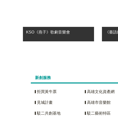
KSO《燕子》歌劇音樂會
《臺語
🎼 KSO 開季精選・台灣首演 🎼 普契
★高雄
尼筆下最輕盈、最優雅的歌劇作品 燕
彼个年
子La Rondine 「如果不曾為愛瘋狂，
會 ✦
那就不算真正活過。」 故事講述交
獻！ 
際....
紅了。
整....
新創服務
拒買黃牛票
高雄文化資產網
見城計畫
高雄市音樂館
駁二共創基地
駁二藝術特區