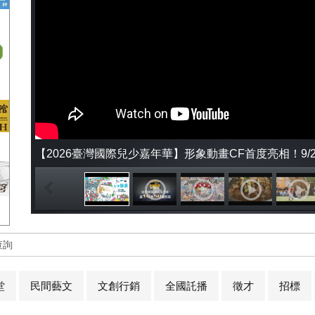
【2026臺灣國際兒少嘉年華】形象動畫CF首度亮相！9/23
超現實港灣奇幻探險
查詢
堂
民間藝文
文創行銷
全國託播
徵才
招標