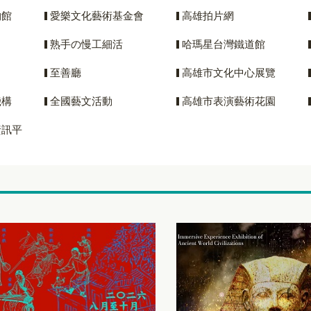
物館
愛樂文化藝術基金會
高雄拍片網
熟手の慢工細活
哈瑪星台灣鐵道館
至善廳
高雄市文化中心展覽
機構
全國藝文活動
高雄市表演藝術花園
資訊平