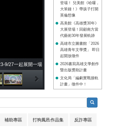
登場！ 兒美館《哈囉，
大笨鐘！》帶孩子打開
英倫想像
高美館《高雄獎30年》
大展登場！回顧南方當
代藝術30年發展軌跡
高雄市立圖書館「2026
高雄青年文學獎」 即日
起開放徵件
2026書寫高雄文學創作
-9/27一起展開一場
暨出版獎助計畫
文化局「編劇實戰接軌
計畫」徵件中！
補助專區
打狗鳳邑作品集
反詐專區