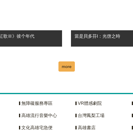
紅歌Ⅲ》彼个年代
當是貝多芬I：光啓之時
市國樂團2026《臺語紅歌Ⅲ》
「當是貝多芬 Now,Beethove
代！ ★《臺語紅歌》系列音樂
只是回望一位偉大作曲家的歷
 09月19日高雄至德堂，感動再
影，而是一場關於當下的提問
more
有一種旋律，前奏一下，眼眶就
Ludwig van Beethoven 
 有一種歌聲，一開口，就是一
起，它如何依然與我們的生命
....
無障礙服務專區
VR體感劇院
高雄流行音樂中心
台灣鳳梨工場
文化高雄宅急便
高雄書店