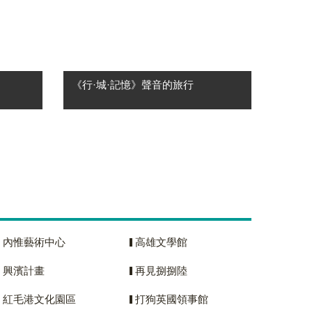
《行·城·記憶》聲音的旅行
n 」並非
✦高雄市國樂團新任駐團指揮 邱誓舷
史身
首登場✦ 《行・城・記憶》—聲音的
——當
旅行 循著城市的足跡，聆聽文化的流
的音樂再次響
動；在記憶與遠方之間，展開一場屬
共振？
於聲音的旅行。 【高雄市國樂團新任
駐團指揮】與....
內惟藝術中心
高雄文學館
興濱計畫
再見捌捌陸
紅毛港文化園區
打狗英國領事館