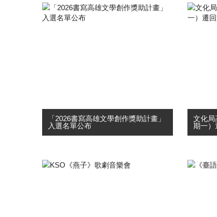
「2026書寫高雄文學創作獎助計畫」
文化局
入選名單公布
期一）
高雄市政府文化局為重塑高雄新意
本局部
象，以文字產生新語彙與新思維，鼓
表產中
勵文學創作，培養扶植優秀及具發展
前因應
潛力之書寫人才，開創文學創作多元
震結構
性，特辦理「2026書寫高雄文學創作
起暫遷
獎助計畫」，共收到42件申請案，經
公。 現
邀集....