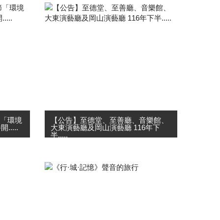
節「環境
【公告】至德堂、至善廳、音樂館、
....
大東演藝廳及岡山演藝廳 116年下
半.....
舞蹈」團
高雄市政府文化局訂於115年9月1日
高雄春天
00:00至9月30日23:59止， 於高雄市
每年藝
表演藝術花園網站，線上受理各演藝
過
團隊申請116年7月至12月 至德堂、
建築環
至善廳、音樂館、大東演藝廳及岡山
演藝廳等場地....