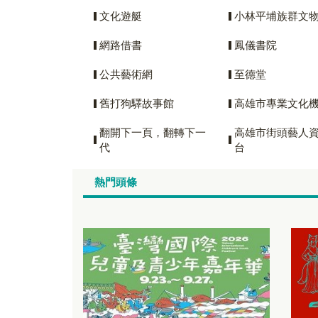
文化遊艇
小林平埔族群文
網路借書
鳳儀書院
公共藝術網
至德堂
舊打狗驛故事館
高雄市專業文化
翻開下一頁，翻轉下一
高雄市街頭藝人
代
台
熱門頭條