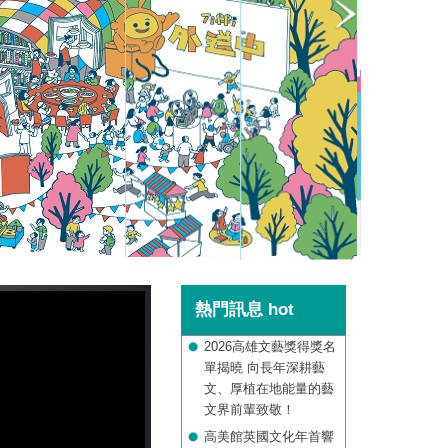
熱門訊息
hot
2026高雄文藝獎得獎名
單揭曉 向長年深耕藝
文、厚植在地能量的藝
文界前輩致敬！
高美館英國文化年首響