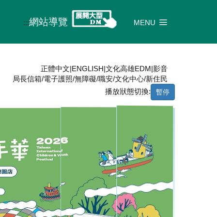
網站導覽
:::
MENU
正體中文
|
ENGLISH
|
文化高雄EDM
|
影音
局長信箱
/
電子護照
/
無障礙
/
職安
/
文化中心
/
新住民
播放狀態切換:
暫停