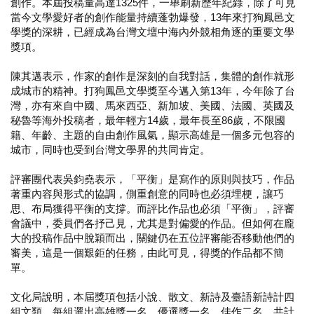
創作。本屆投稿量高達1325件，一舉刷新歷年紀錄，除了可見
當今文學愛好者的創作能量持續蓬勃爆發，13年來打狗鳳邑文
學獎的深耕，已經成為台灣文壇中海內外競相角逐的重要文學
獎項。
陳其邁表示，作家的創作是深刻的自我對話，集體的創作就形
成城市的精神。打狗鳳邑文學獎至今邁入第13年，今年除了台
灣，亦有來自中國、馬來西亞、新加坡、美國、法國、英國及
秘魯等海外投稿者，最年輕方14歲，最年長至86歲，不限國
籍、年齡、主題的自由創作風氣，顯示高雄是一個多元包容的
城市，同時也受到台灣文學界的共同肯定。
評審團代表吳鈞堯表示，「平衡」是寫作的原則與技巧，作品
著重內容與形式的協調，側重創意的同時也必須埋梗，讓巧
思、布局獲得平衡的支撐。而評比作品也必須「平衡」，評審
會議中，委員們各抒己見，尤其是對偏愛的作品。但如何在龐
大的投稿作品中脫穎而出，關鍵仍在五位評審能否移動他們的
審美，這是一個艱鉅的任務，由此可見，得獎的作品都不簡
單。
文化局說明，本屆獎項包括小說、散文、新詩及臺語新詩計四
組文類，每組選出高雄獎一名、優選獎一名、佳作二名，共計