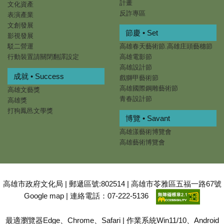
計畫
文化資產
反詐專區
表演產業
文創發展
節慶 • Set
影視發展
駁二營運
高雄春天藝術節.高雄庄頭藝穗節
行動裝置請關閉翻譯設定
高雄電影節
高雄設計節
成就 • Success
戲獅甲藝術節
高雄國際鋼雕藝術節
高雄文藝獎
青春設計節
高雄獎
打狗鳳邑文學獎
博覽 • Savant
高雄漾藝術博覽會
高雄藝術博覽會
高雄市政府文化局 | 郵遞區號:802514 | 高雄市苓雅區五福一路67號
Google map
| 連絡電話：07-222-5136
最適瀏覽器Edge、Chrome、Safari | 作業系統Win11/10、Android