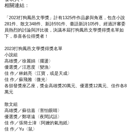
相關連結：
「2023打狗鳳邑文學獎」計有1325件作品參與角逐，包含小說
281件、散文348件、新詩591件、臺語新詩105件。經過評審委
員熱烈的討論與評比後，決議本屆打狗鳳邑文學獎得獎名單如
下，恭喜各位得獎者！
2023打狗鳳邑文學獎得獎名單
小說組
高雄獎／徐麗娟〈擺盪〉
優選獎／汪恩度〈變漁〉
佳 作／林銘亮〈江寶，或是天成〉
佳 作／蘇飛雅〈微光〉
各頒發獎座乙座，獎金高雄獎20萬元、優選獎12萬元、佳作各8
萬元
散文組
高雄獎／蘇信嘉〈害怕眼睛〉
優選獎／鄭堪遠〈夜間試話〉
佳 作／張簡士湋〈阿嬤的氣泡紙〉
佳 作／Yu〈鼠〉