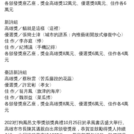
各頒發獎座乙座，獎金高雄獎12萬元、優選獎8萬元、佳作各6
萬元
新詩組
高雄獎／貓就是這樣〈這裡〉
優選獎／張簡士湋〈城市的譜系：內惟藝術開放式修復中心〉
佳 作／李亦庭〈悸〉
佳 作／紀博議〈手機記得〉
各頒發獎座乙座，獎金高雄獎8萬元、優選獎6萬元、佳作各4萬
元
臺語新詩組
高雄獎／蔡秋雲〈苦瓜藤跤的花蕊〉
優選獎／許宏彬〈孝女〉
佳 作／翁月鳳〈旗津的海岸〉
佳 作／魏崇益〈菜瓜摖〉
各頒發獎座乙座，獎金高雄獎8萬元、優選獎6萬元、佳作各4萬
元
2023打狗鳳邑文學獎頒獎典禮10月25日於承風書店盛大舉行。
高雄市市長陳其邁親自出席頒發獎座，恭賀並鼓勵得獎人持續