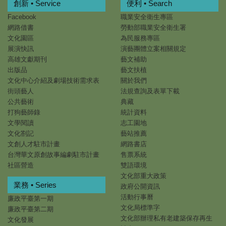
創新 • Service
便利 • Search
Facebook
職業安全衛生專區
網路借書
勞動部職業安全衛生署
文化園區
為民服務專區
展演快訊
演藝團體立案相關規定
高雄文獻期刊
藝文補助
出版品
藝文扶植
文化中心介紹及劇場技術需求表
關於我們
街頭藝人
法規查詢及表單下載
公共藝術
典藏
打狗藝師錄
統計資料
文學閱讀
志工園地
文化劄記
藝站推薦
文創人才駐市計畫
網路書店
台灣華文原創故事編劇駐市計畫
售票系統
社區營造
雙語環境
文化部重大政策
業務 • Series
政府公開資訊
活動行事曆
廉政平臺第一期
文化局標準字
廉政平臺第二期
文化部辦理私有老建築保存再生
文化發展