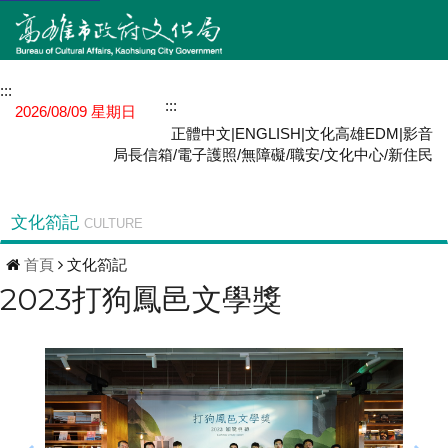
:::
網站導覽
:::
MENU
2026/08/09 星期日
正體中文
|
ENGLISH
|
文化高雄EDM
|
影音
局長信箱
/
電子護照
/
無障礙
/
職安
/
文化中心
/
新住民
文化箚記
CULTURE
首頁
文化箚記
2023打狗鳳邑文學獎