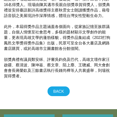
16名得獎人。現場由陳其邁市長親自頒獎恭賀得獎人，頒獎典
禮並安排臺語新詩高雄獎得主蔡秋雲女士朗讀獲獎作品，藉母
語音韻之美展現詩作深厚情感，體現台灣女性堅毅生命力。
此外，本屆得獎作品主題涵蓋各個面向，從家族記憶至族群議
題，自個人情懷至社會思考，多樣的題材顯示文學創作的能
量，更表現高雄文學的蓬勃樣貌，得獎作品集結成《2023打狗
鳳邑文學獎得獎作品集》出版，民眾可至全台各大書店及網路
書店購買，或於高雄市立圖書館各分館借閱。
頒獎典禮有議員鄭安秝、評審吳鈞堯及巴代，高雄文壇作家汪
啟疆、蔡清波、陳坤崙、蔡文章、陌上塵、王聰威、岡大會創
會會長蔣榮欽及三餘書店執行長鍾尚樺等人共襄盛舉，到場祝
賀得獎者。
BACK