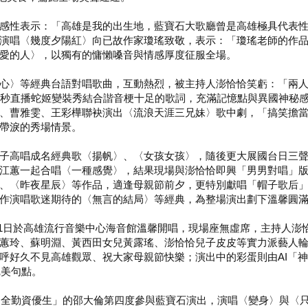
感性表示：「高雄是我的出生地，藍寶石大歌廳曾是高雄極具代表
演唱〈幾度夕陽紅〉向已故作家瓊瑤致敬，表示：「瓊瑤老師的作
愛的人〉，以獨有的慵懶嗓音與情感厚度征服全場。
心〉等經典台語對唱歌曲，互動熱烈，被主持人澎恰恰笑虧：「兩人
0秒直播蛇姬變裝秀結合諧音梗十足的歌詞，充滿記憶點與異國神秘感
、曹雅雯、王彩樺聯袂演出〈流浪天涯三兄妹〉歌中劇，「搞笑擔
帶淚的秀場情景。
子高唱成名經典歌〈揚帆〉、〈女孩女孩〉，隨後更大展國台日三
江蕙一起合唱〈一種感覺〉，結果現場與澎恰恰即興「男男對唱」
、〈昨夜星辰〉等作品，適逢母親節前夕，更特別獻唱「帽子歌后
作演唱歌迷期待的〈無言的結局〉等經典，為整場演出劃下溫馨圓
月11日於高雄流行音樂中心海音館溫馨開唱，現場座無虛席，主持人
蕙玲、蘇明淵、黃西田女兒黃露瑤、澎恰恰兒子皮皮等實力派藝人
呼好久不見高雄觀眾、祝大家母親節快樂；演出中的彩蛋則由AI「
完美句點。
為「全勤資優生」的邵大倫第四度參與藍寶石演出，演唱〈變身〉與〈