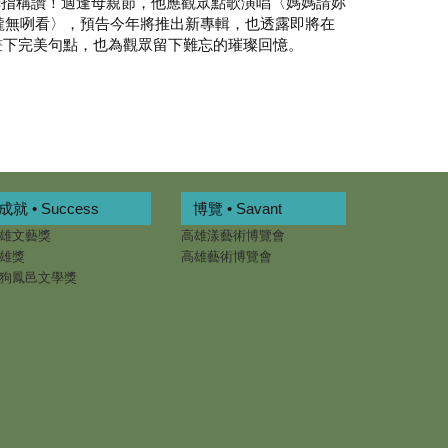
拇指稱讚！適逢母親節，他應觀眾點歌演唱〈媽媽請妳
攏無咧看〉，預告今年將推出新專輯，也透露即將在
畫下完美句點，也為觀眾留下難忘的璀璨回憶。
成就 • Success
博覽 • Savant
雄文藝獎
高雄漾藝術博覽會
雄獎
高雄藝術博覽會
狗鳳邑文學獎