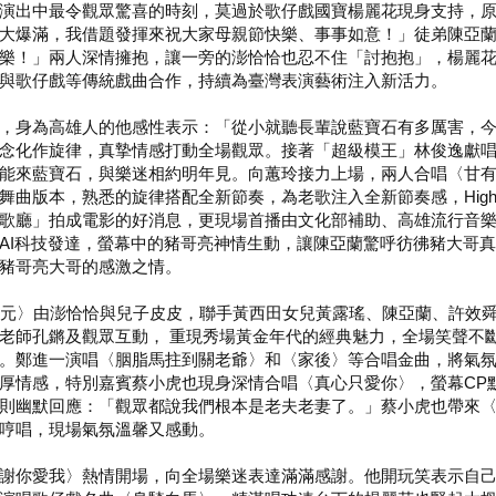
演出中最令觀眾驚喜的時刻，莫過於歌仔戲國寶楊麗花現身支持，
大爆滿，我借題發揮來祝大家母親節快樂、事事如意！」徒弟陳亞
樂！」兩人深情擁抱，讓一旁的澎恰恰也忍不住「討抱抱」，楊麗
與歌仔戲等傳統戲曲合作，持續為臺灣表演藝術注入新活力。
，身為高雄人的他感性表示：「從小就聽長輩說藍寶石有多厲害，
念化作旋律，真摯情感打動全場觀眾。接著「超級模王」林俊逸獻
能來藍寶石，與樂迷相約明年見。向蕙玲接力上場，兩人合唱〈甘
曲版本，熟悉的旋律搭配全新節奏，為老歌注入全新節奏感，High
歌廳」拍成電影的好消息，更現場首播由文化部補助、高雄流行音
AI科技發達，螢幕中的豬哥亮神情生動，讓陳亞蘭驚呼彷彿豬大哥
豬哥亮大哥的感激之情。
萬元〉由澎恰恰與兒子皮皮，聯手黃西田女兒黃露瑤、陳亞蘭、許效
老師孔鏘及觀眾互動， 重現秀場黃金年代的經典魅力，全場笑聲不斷
。鄭進一演唱〈胭脂馬拄到關老爺〉和〈家後〉等合唱金曲，將氣
厚情感，特別嘉賓蔡小虎也現身深情合唱〈真心只愛你〉，螢幕CP
則幽默回應：「觀眾都說我們根本是老夫老妻了。」蔡小虎也帶來
哼唱，現場氣氛溫馨又感動。
謝你愛我〉熱情開場，向全場樂迷表達滿滿感謝。他開玩笑表示自