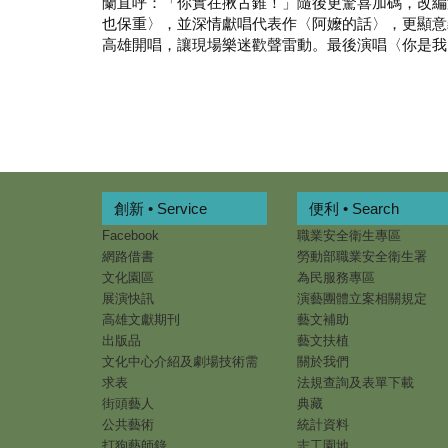
蘭直呼：「你實在揪古錐！」隨後更驚喜加碼，改編
也保重〉，並深情獻唱代表作〈阿嬤的話〉，更顯意
高雄開唱，讓現場樂迷歡聲雷動。最後演唱〈你是我
創新 • Service
便利 • Search
Facebook
職業安全衛生專區
網路借書
勞動部職業安全衛生署
文化園區
為民服務專區
展演快訊
演藝團體立案相關規定
高雄文獻期刊
藝文補助
出版品
藝文扶植
文化中心介紹及劇場技術需
關於我們
求表
法規查詢及表單下載
街頭藝人
典藏
公共藝術
統計資料
打狗藝師錄
志工園地