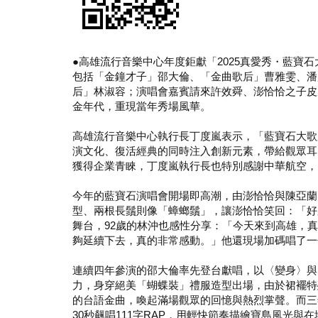
●高雄流行音樂中心年度鉅獻「2025真愛秀・藍寶
包括「金鐘才子」邵大倫、「金曲歌后」曹雅雯、潘
后」林淑容；演唱會嘉賓請來許效舜、澎恰恰之子皮
金年代，重現當年秀場風華。
高雄流行音樂中心執行長丁度嵐表示，「藍寶石大歌
演文化、復活經典的同時注入創新元素，帶給觀眾耳
獲得企業青睞，丁度嵐執行長也特別感謝中華航空，
今年的藍寶石演唱會開場即高潮，由澎恰恰與陳亞蘭
型、兩根長鬚則像「蟑螂鬚」，讓澎恰恰笑回：「好
舞台，92歲的林沖也感性分享：「今天來到高雄，
夠延續下去，真的非常感動。」他還現場加碼唱了一
連續四年參演的邵大倫率先登台獻唱，以〈變身〉與
力，身穿絕美「蝴蝶裝」禮服造型出場，由於裙襬特
的台語金曲，喚起滿場觀眾的回憶與熱烈掌聲。而三
30秒飆唱111字RAP，用輕快節奏描繪寶島風光與