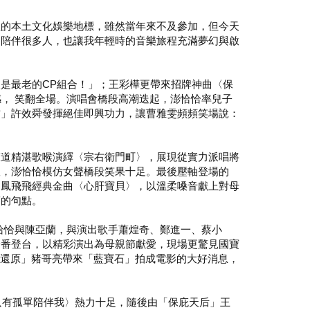
性的本土文化娛樂地標，雖然當年來不及參加，但今天
品陪伴很多人，也讓我年輕時的音樂旅程充滿夢幻與啟
是最老的CP組合！」；王彩樺更帶來招牌神曲〈保
， 笑翻全場。演唱會橋段高潮迭起，澎恰恰率兒子
當」許效舜發揮絕佳即興功力，讓曹雅雯頻頻笑場說：
聲道精湛歌喉演繹〈宗右衛門町〉，展現從實力派唱將
版，澎恰恰模仿女聲橋段笑果十足。最後壓軸登場的
」鳳飛飛經典金曲〈心肝寶貝〉，以溫柔嗓音獻上對母
滿的句點。
澎恰恰與陳亞蘭，與演出歌手蕭煌奇、鄭進一、蔡小
輪番登台，以精彩演出為母親節獻愛，現場更驚見國寶
神還原」豬哥亮帶來「藍寶石」拍成電影的大好消息，
只有孤單陪伴我〉熱力十足，隨後由「保庇天后」王