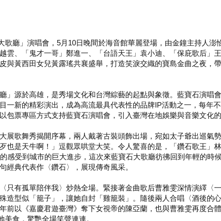
石大歌廳」演唱會，5月10日晚間於海音館華麗登場，由金鐘主持人澎
越雲、「鬼才一哥」鄭進一、「台語天王」袁小迪、「保庇歌后」
皮與黃西田女兒黃露瑤共襄盛舉，打造笑淚交織的寶島金曲之夜，
廳」源於高雄，是秀場文化和台灣綜藝的起點與象徵。藍寶石演唱
目一新的精彩演出，成為高流最具代表性的品牌IP活動之一，每年不
以包票專區方式支持藍寶石演唱會，引入臺灣在地娛樂與音樂文化
大展歌舞秀揭開序幕，兩人戴著古裝頭飾出場，宛如太子爺出巡氣
歹也是天牛啊！」逗觀眾哄堂大笑。令人驚喜的是，「鑽石歌王」
真的感受到城市的巨大進步，這次來藍寶石大歌廳彷彿回到年輕的時
句經典代表作〈鑽石〉，展現傳奇風采。
〈只有孤單陪伴我〉炒熱全場。緊接著金曲歌后曹雅雯深情演繹〈
殊造型似「籠子」，讓她自封「雞籠裝」。隨後兩人合唱〈酒後的
年前以《嘉慶君遊臺灣》奪下女視帝的陳亞蘭，也與曹雅雯再度合
在地美食，驚艷全場笑聲連連。