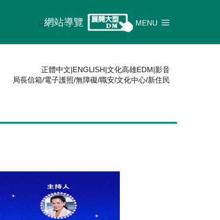
網站導覽
:::
MENU
正體中文
|
ENGLISH
|
文化高雄EDM
|
影音
局長信箱
/
電子護照
/
無障礙
/
職安
/
文化中心
/
新住民