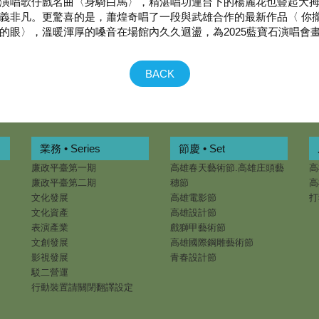
演唱歌仔戲名曲〈身騎白馬〉，精湛唱功連台下的楊麗花也豎起大
義非凡。更驚喜的是，蕭煌奇唱了一段與武雄合作的最新作品〈 你
的眼〉，溫暖渾厚的嗓音在場館內久久迴盪，為2025藍寶石演唱會
BACK
業務 • Series
節慶 • Set
廉政平臺第一期
高雄春天藝術節.高雄庄頭藝
高
廉政平臺第二期
穗節
高
文化發展
高雄電影節
打
文化資產
高雄設計節
表演產業
戲獅甲藝術節
文創發展
高雄國際鋼雕藝術節
影視發展
青春設計節
駁二營運
行動裝置請關閉翻譯設定