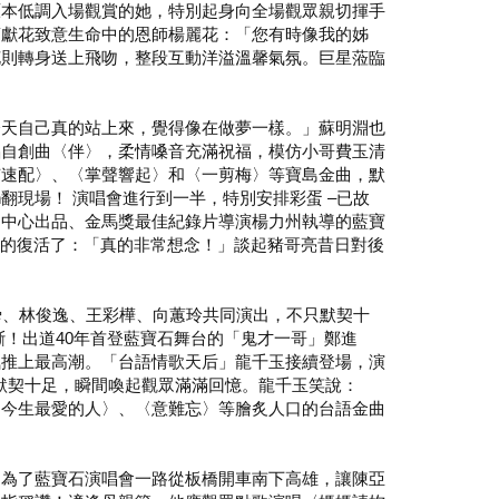
原本低調入場觀賞的她，特別起身向全場觀眾親切揮手
蘭獻花致意生命中的恩師楊麗花：「您有時像我的姊
花則轉身送上飛吻，整段互動洋溢溫馨氣氛。巨星蒞臨
今天自己真的站上來，覺得像在做夢一樣。」蘇明淵也
唱自創曲〈伴〉，柔情嗓音充滿祝福，模仿小哥費玉清
有速配〉、〈掌聲響起〉和〈一剪梅〉等寶島金曲，默
翻現場！ 演唱會進行到一半，特別安排彩蛋 –已故
樂中心出品、金馬獎最佳紀錄片導演楊力州執導的藍寶
真的復活了：「真的非常想念！」談起豬哥亮昔日對後
舜、林俊逸、王彩樺、向蕙玲共同演出，不只默契十
！出道40年首登藍寶石舞台的「鬼才一哥」鄭進
氛推上最高潮。「台語情歌天后」龍千玉接續登場，演
默契十足，瞬間喚起觀眾滿滿回憶。龍千玉笑說：
〈今生最愛的人〉、〈意難忘〉等膾炙人口的台語金曲
己為了藍寶石演唱會一路從板橋開車南下高雄，讓陳亞