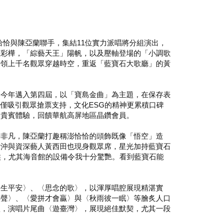
恰恰與陳亞蘭聯手，集結11位實力派唱將分組演出，
王彩樺，「綜藝天王」陽帆，以及壓軸登場的「小調歌
帶領上千名觀眾穿越時空，重返「藍寶石大歌廳」的黃
會今年邁入第四屆，以「寶島金曲」為主題，在保存表
僅吸引觀眾搶票支持，文化ESG的精神更累積口碑
的貴賓體驗，回饋華航高屏地區晶鑽會員。
勢非凡，陳亞蘭打趣稱澎恰恰的頭飾既像「悟空」造
林沖與資深藝人黃西田也現身觀眾席，星光加持藍寶石
候，尤其海音館的設備令我十分驚艷。看到藍寶石能
一生平安〉、〈思念的歌〉，以渾厚唱腔展現精湛實
心聲〉、〈愛拼才會贏〉與〈秋雨彼一眠〉等膾炙人口
體，演唱片尾曲〈遊臺灣〉，展現絕佳默契，尤其一段