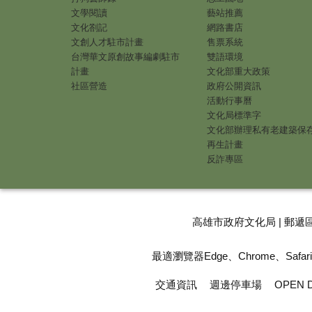
文學閱讀
藝站推薦
文化劄記
網路書店
文創人才駐市計畫
售票系統
台灣華文原創故事編劇駐市
雙語環境
計畫
文化部重大政策
社區營造
政府公開資訊
活動行事曆
文化局標準字
文化部辦理私有老建築保
再生計畫
反詐專區
高雄市政府文化局 | 郵遞區
最適瀏覽器Edge、Chrome、Safari |
交通資訊
週邊停車場
OPEN