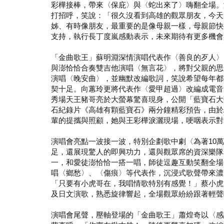
彩樺接棒，帶來〈保庇〉與〈蛇出來了〉嗨翻全場。
打招呼，笑說：「很久沒看到高雄的觀眾朋友，今天
姊、有時像朋友，最重要的是像母親一樣，母親節快
支持，執行長丁度嵐感動表示，未來期待有更多機會
「金曲歌王」蘇明淵深情演唱代表作〈善良的歹人〉
與澎恰恰合奏雙吉他演唱〈無言花〉，將對父親的思
演唱〈晚安曲〉，並幽默改編歌詞，笑說希望每年都
契十足。向蕙玲更將代表作〈愛甲超過〉改編成電音舞
秀場天王豬哥亮於大螢幕驚喜現身，公開「藍寶石大
石紀錄片《高雄有顆藍寶石》兩分鐘精彩預告，由於
輩的提攜與照顧，她與王彩樺淚灑現場，哽咽表示對
演唱會亮點一波接一波，特別企劃歌中劇〈為著10
足，還展現驚人的即興功力，還與觀眾席的資深樂隊
一，和愛徒澎恰恰一搭一唱，師徒逗趣互動笑翻全場
唱〈鄉愁〉、〈傷痕〉等代表作，沉浸式歌聲帶來濃
「只要有小虎哥在，我唱情歌特別有感覺！」蔡小虎
及日文演歌，熟悉旋律響起，全場觀眾紛紛跟著輕聲
演唱會尾聲，壓軸登場的「金曲歌王」蕭煌奇以〈感