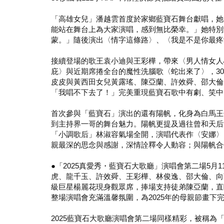
「高雄女兒」潘越雲首度於家鄉藍寶石舞台獻唱，她
能站在舞台上為大家演唱，感到無比榮幸。」她特別
蒙。」隨後演出〈情字這條路〉、〈我是不是你最疼
接續登場的歌王袁小迪與王彩樺，帶來〈男人情女人
庇〉與近期席捲全台的魔性洗腦歌〈蛇出來了〉，3
皮皮與黃西田女兒黃露瑤、陳亞蘭、許效舜、邵大倫
「我唱不下去了！」完美重現藍寶石歌中有劇、笑中
首次參與「藍寶石」演出的還有陽帆，化身為白馬王
到主持界一哥的舞台魅力。陽帆更提及過往曾和天后
「小調歌后」林淑容氣場全開，演唱代表作〈安娜〉
親最深的思念與感謝，深情詮釋令人動容；與陽帆合
●「2025真愛秀・藍寶石大歌廳」演唱會第二場5
虎、龍千玉、許效舜、王彩樺、林俊逸、邵大倫、向
級巨星楊麗花現身觀眾席，捧場支持徒弟陳亞蘭，直
整場演唱會充滿溫馨氛圍，為2025年的母親節畫下
2025藍寶石大歌廳演唱會第二場同樣精彩，被稱