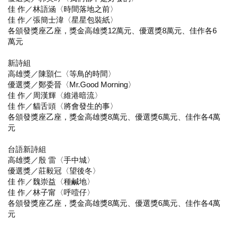
佳 作／林語涵〈時間落地之前〉
佳 作／張簡士湋〈星星包裝紙〉
各頒發獎座乙座，獎金高雄獎12萬元、優選獎8萬元、佳作各6
萬元
新詩組
高雄獎／陳顥仁〈等鳥的時間〉
優選獎／鄭委晉〈Mr.Good Morning〉
佳 作／周漢輝〈維港暗流〉
佳 作／貓舌頭〈將會發生的事〉
各頒發獎座乙座，獎金高雄獎8萬元、優選獎6萬元、佳作各4萬
元
台語新詩組
高雄獎／殷 雷〈手中城〉
優選獎／莊毅冠〈望後冬〉
佳 作／魏崇益〈種鹹地〉
佳 作／林子甯〈呼噎仔〉
各頒發獎座乙座，獎金高雄獎8萬元、優選獎6萬元、佳作各4萬
元