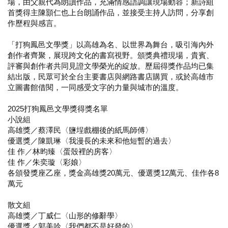
場，由父親代為朗讀作品，充滿情感語調讓現場動容；新詩組
首獎得主陳顥仁也上台朗誦作品，並接受主持人訪問，分享創
作歷程與感言。
「打狗鳳邑文學獎」以高雄為名、以世界為舞台，吸引海內外
創作者齊聚，展現跨文化的書寫視野。頒獎典禮現場，貴賓、
評審與創作者共同見證文學榮光的綻放。歷屆得獎作品均已集
結出版，民眾可於全台主要書店與網路書店購買，或於高雄市
立圖書館借閱，一同感受文字的力量與城市的溫度。
2025打狗鳳邑文學獎得獎名單
小說組
高雄獎／蔡澤民〈鹽埕戲棚後的紙馬師傅〉
優選獎／陳凱琳〈我漫長的未來和他短暫的過去〉
佳 作／林昀臻〈蛋殼裡的房客〉
佳 作／朱奕璇〈彩娘〉
各頒發獎座乙座，獎金高雄獎20萬元、優選獎12萬元、佳作各8
萬元
散文組
高雄獎／丁威仁〈山形的修辭學〉
優選獎／郭美吟〈我們都不是好發的〉