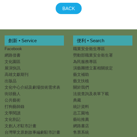
BACK
創新 • Service
便利 • Search
Facebook
職業安全衛生專區
網路借書
勞動部職業安全衛生署
文化園區
為民服務專區
展演快訊
演藝團體立案相關規定
高雄文獻期刊
藝文補助
出版品
藝文扶植
文化中心介紹及劇場技術需求表
關於我們
街頭藝人
法規查詢及表單下載
公共藝術
典藏
打狗藝師錄
統計資料
文學閱讀
志工園地
文化劄記
藝站推薦
文創人才駐市計畫
網路書店
台灣華文原創故事編劇駐市計畫
售票系統