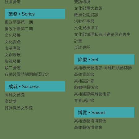
社區營造
雙語環境
文化部重大政策
業務 • Series
政府公開資訊
活動行事曆
廉政平臺第一期
文化局標準字
廉政平臺第二期
文化部辦理私有老建築保存再生
文化發展
計畫
文化資產
反詐專區
表演產業
文創發展
節慶 • Set
影視發展
駁二營運
高雄春天藝術節.高雄庄頭藝穗節
行動裝置請關閉翻譯設定
高雄電影節
高雄設計節
成就 • Success
戲獅甲藝術節
高雄國際鋼雕藝術節
高雄文藝獎
青春設計節
高雄獎
打狗鳳邑文學獎
博覽 • Savant
高雄漾藝術博覽會
高雄藝術博覽會