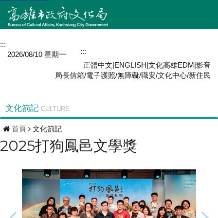
:::
網站導覽
:::
MENU
2026/08/10 星期一
正體中文
|
ENGLISH
|
文化高雄EDM
|
影音
局長信箱
/
電子護照
/
無障礙
/
職安
/
文化中心
/
新住民
文化箚記
CULTURE
首頁
文化箚記
2025打狗鳳邑文學獎