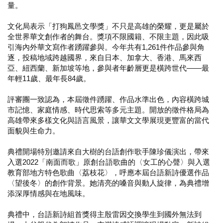
量。
文化局表示「打狗鳳邑文學獎」不只是高雄的榮耀，更是屬於
全世界華文創作者的舞台。獎項不限國籍、不限主題，因此吸
引海內外華文寫作者踴躍參與。今年共有1,261件作品參與角
逐，投稿地域跨越國界，來自日本、加拿大、香港、馬來西
亞、紐西蘭、新加坡等地，參與者年齡層更是橫跨世代——最
年輕11歲、最年長84歲。
評審團一致認為，本屆徵件踴躍、作品水準出色，內容橫跨城
市記憶、家庭情感、時代思索等多元主題。開放的徵件格局為
高雄帶來多樣文化與語言風景，讓華文文學展現更豐富的當代
面貌與生命力。
典禮開場特別邀請來自大樹的台語創作歌手陳珍儀演出，帶來
入選2022「南面而歌」原創台語歌曲的〈女工的心聲〉與入選
教育部地方特色歌曲〈荔枝花〉，呼應本屆台語新詩優選作品
〈望後冬〉的創作背景。她清亮的嗓音與動人旋律，為典禮增
添深厚情感與在地風味。
典禮中，台語新詩組首獎得主殷雷因交換學生到國外無法到