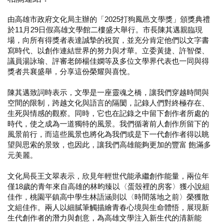
由高雄市政府文化局主辦的「2025打狗鳳邑文學獎」頒獎典禮
於11月29日假高雄文學館二樓盛大舉行。市長陳其邁親臨現
場，向所有得獎者表達誠摯的祝賀，並充分肯定他們以文字書
寫時代、以創作連結世界的努力與才華。立委黃捷、許智傑、
議員湯詠瑜、評審老師楊佳嫻等及多位文學界代表也一同與得
獎者共襄盛舉，分享這份榮耀與喜悅。
陳其邁致詞時表示，文學是一座靈魂之橋，讓我們穿越時間與
空間的限制，跨越文化與語言的隔閡，記錄人們對終極存在、
生死與情感的觀察。同時，它也在記錄之中留下創作者所處的
時代，使之成為一道獨特的風景。我們循著前人創作所留下的
風景前行，而這些風景也將化為我們或是下一代創作者得以眺
望與思索的景致，也因此，讓我們高雄能夠更加的豐富 飽滿多
元美麗。
文化局長王文翠表示，欣見年輕世代能承繼創作能量，兩位年
僅18歲的青年來自高雄的林昀臻以〈蛋殼裡的房客〉獲小說組
佳作，桃園平鎮高中學生林語涵則以〈時間落地之前〉榮獲散
文組佳作。兩人以細膩筆觸描繪青春心境與生命體悟，展現新
生代創作者的潛力與創意，為高雄文學注入新生代的清新能