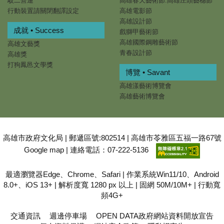
駁二營運
高雄春天藝術節.高雄庄頭藝穗節
行動裝置請關閉翻譯設定
高雄電影節
高雄設計節
成就 • Success
戲獅甲藝術節
高雄國際鋼雕藝術節
高雄文藝獎
青春設計節
高雄獎
打狗鳳邑文學獎
博覽 • Savant
高雄漾藝術博覽會
高雄藝術博覽會
高雄市政府文化局 | 郵遞區號:802514 | 高雄市苓雅區五福一路67號
Google map
| 連絡電話：07-222-5136
最適瀏覽器Edge、Chrome、Safari | 作業系統Win11/10、Android
8.0+、iOS 13+ | 解析度寬 1280 px 以上 | 固網 50M/10M+ | 行動寬
頻4G+
交通資訊
週邊停車場
OPEN DATA政府網站資料開放宣告