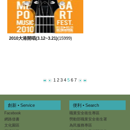
2010大港開唱(3.12~3.21)
(15999)
1
2
3
4
5
6
7
創新 • Service
便利 • Search
Facebook
職業安全衛生專區
網路借書
勞動部職業安全衛生署
文化園區
為民服務專區