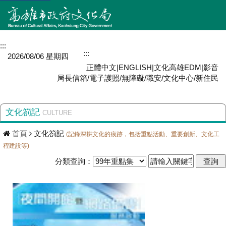
:::
網站導覽
:::
MENU
2026/08/06 星期四
正體中文
|
ENGLISH
|
文化高雄EDM
|
影音
局長信箱
/
電子護照
/
無障礙
/
職安
/
文化中心
/
新住民
文化箚記
CULTURE
首頁
文化箚記
(記錄深耕文化的痕跡，包括重點活動、重要創新、文化工
程建設等)
分類查詢：