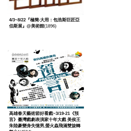
4/3~8/22『極簡‧大用：包浩斯巨匠亞
伯斯展』@美術館
(1896)
高雄春天藝術節好看戲~3/19-21《預
言》臺灣戲劇表演家十年大戲 美侯王
朱陸豪變身失憶男,螢火蟲飛滿雙旋轉