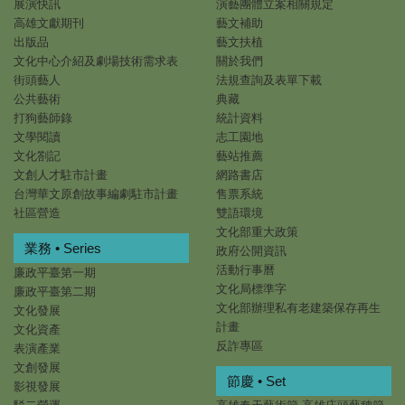
展演快訊
演藝團體立案相關規定
高雄文獻期刊
藝文補助
出版品
藝文扶植
文化中心介紹及劇場技術需求表
關於我們
街頭藝人
法規查詢及表單下載
公共藝術
典藏
打狗藝師錄
統計資料
文學閱讀
志工園地
文化劄記
藝站推薦
文創人才駐市計畫
網路書店
台灣華文原創故事編劇駐市計畫
售票系統
社區營造
雙語環境
文化部重大政策
業務 • Series
政府公開資訊
活動行事曆
廉政平臺第一期
文化局標準字
廉政平臺第二期
文化部辦理私有老建築保存再生
文化發展
計畫
文化資產
反詐專區
表演產業
文創發展
節慶 • Set
影視發展