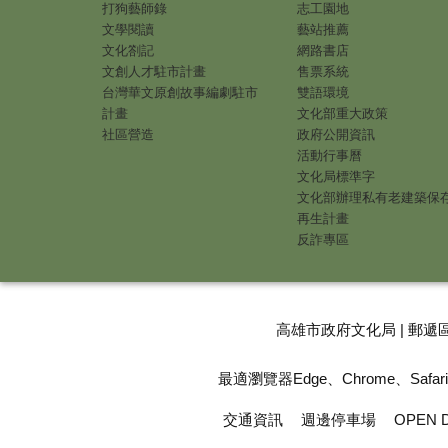
打狗藝師錄
志工園地
文學閱讀
藝站推薦
文化劄記
網路書店
文創人才駐市計畫
售票系統
台灣華文原創故事編劇駐市
雙語環境
計畫
文化部重大政策
社區營造
政府公開資訊
活動行事曆
文化局標準字
文化部辦理私有老建築保
再生計畫
反詐專區
高雄市政府文化局 | 郵遞區
最適瀏覽器Edge、Chrome、Safari |
交通資訊
週邊停車場
OPEN