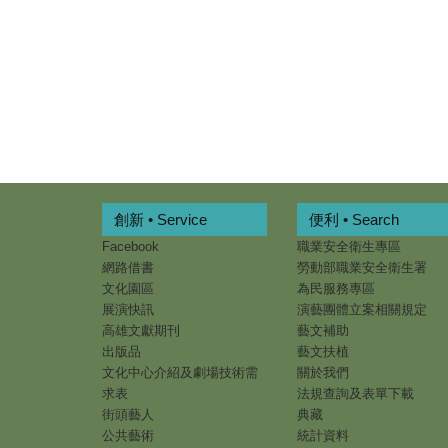
創新 • Service
便利 • Search
Facebook
職業安全衛生專區
網路借書
勞動部職業安全衛生署
文化園區
為民服務專區
展演快訊
演藝團體立案相關規定
高雄文獻期刊
藝文補助
出版品
藝文扶植
文化中心介紹及劇場技術需
關於我們
求表
法規查詢及表單下載
街頭藝人
典藏
公共藝術
統計資料