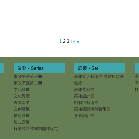
1
2
3
業務 • Series
節慶 • Set
廉政平臺第一期
高雄春天藝術節.高雄庄頭藝
高
廉政平臺第二期
穗節
高
文化發展
高雄電影節
打
文化資產
高雄設計節
表演產業
戲獅甲藝術節
文創發展
高雄國際鋼雕藝術節
影視發展
青春設計節
駁二營運
行動裝置請關閉翻譯設定