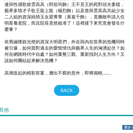
連與性感歌姬雲高高（郎祖筠飾）王不見王的死對頭夫妻檔，
藝界多情才子歌王龍上龍（楊烈飾）以及曾與雲高高共組少女
二人組的資深純情玉女梁菁菁（黃嘉千飾），竟膽敢申請入住
明星養老院，而且院長竟然核准了！這裡接下來究竟會發生什
麼事？
依舊緬懷鎂光燈的資深大明星們，外在與內在世界的危機同時
被引爆，如何面對過去的愛恨情仇與藝界人生的洶湧起伏？如
何在網路時代中自處？如何重整三觀、重新找到人生方向？又
該如何團結起來解決危機？
高潮迭起的精彩答案，層出不窮的意外，即將揭曉......。
BACK
其他