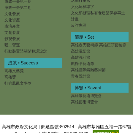
活動行事曆
廉政平臺第一期
文化局標準字
廉政平臺第二期
文化部辦理私有老建築保存再生
文化發展
計畫
文化資產
反詐專區
表演產業
文創發展
節慶 • Set
影視發展
駁二營運
高雄春天藝術節.高雄庄頭藝穗節
行動裝置請關閉翻譯設定
高雄電影節
高雄設計節
成就 • Success
戲獅甲藝術節
高雄國際鋼雕藝術節
高雄文藝獎
青春設計節
高雄獎
打狗鳳邑文學獎
博覽 • Savant
高雄漾藝術博覽會
高雄藝術博覽會
高雄市政府文化局 | 郵遞區號:802514 | 高雄市苓雅區五福一路67號