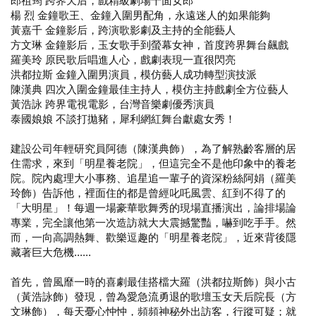
郎祖筠 跨界天后，戲精級劇場千面女郎
楊 烈 金鐘歌王、金鐘入圍男配角，永遠迷人的如果能夠
黃嘉千 金鐘影后，跨演歌影劇及主持的全能藝人
方文琳 金鐘影后，玉女歌手到螢幕女神，首度跨界舞台飆戲
羅美玲 原民歌后唱進人心，戲劇表現一直很閃亮
洪都拉斯 金鐘入圍男演員，模仿藝人成功轉型演技派
陳漢典 四次入圍金鐘最佳主持人，模仿主持戲劇全方位藝人
黃浩詠 跨界電視電影，台灣音樂劇優秀演員
泰國娘娘 不談打拋豬，犀利網紅舞台獻處女秀！
建設公司年輕研究員阿德（陳漢典飾），為了解熟齡客層的居
住需求，來到「明星養老院」，但這完全不是他印象中的養老
院。院內處理大小事務、追星追一輩子的資深粉絲阿娟（羅美
玲飾）告訴他，裡面住的都是曾經叱吒風雲、紅到不得了的
「大明星」！每週一場豪華歌舞秀的現場直播演出，論排場論
專業，完全讓他第一次造訪就大大震撼驚豔，嚇到吃手手。然
而，一向高調熱舞、歡樂逗趣的「明星養老院」，近來背後隱
藏著巨大危機......
首先，曾風靡一時的喜劇最佳搭檔大羅（洪都拉斯飾）與小古
（黃浩詠飾）發現，曾為愛急流勇退的歌壇玉女天后院長（方
文琳飾），每天憂心忡忡，頻頻神秘外出訪客，行蹤可疑；就