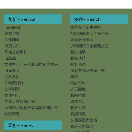
創新 • Service
便利 • Search
Facebook
職業安全衛生專區
網路借書
勞動部職業安全衛生署
文化園區
為民服務專區
展演快訊
演藝團體立案相關規定
高雄文獻期刊
藝文補助
出版品
藝文扶植
文化中心介紹及劇場技術需求表
關於我們
街頭藝人
法規查詢及表單下載
公共藝術
典藏
打狗藝師錄
統計資料
文學閱讀
志工園地
文化劄記
藝站推薦
文創人才駐市計畫
網路書店
台灣華文原創故事編劇駐市計畫
售票系統
社區營造
雙語環境
文化部重大政策
業務 • Series
政府公開資訊