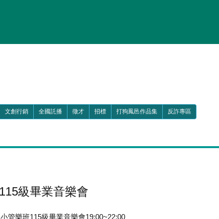
文創行銷
全國託播
徵才
招標
打狗鳳邑作品集
反詐專區
115級畢業音樂會
小管樂班115級畢業音樂會19:00~22:00