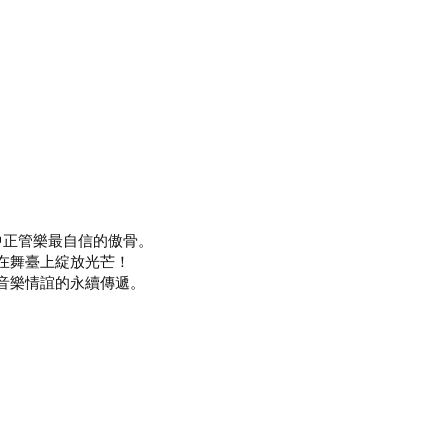
中正管樂最自信的傲骨。
在舞臺上綻放光芒！
音樂情誼的永續傳遞。