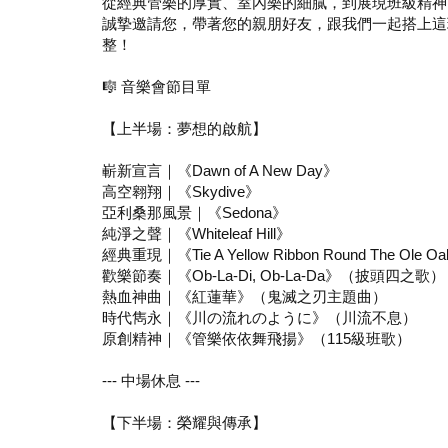
從經典管樂的厚實、室內樂的細膩，到展現班級精神
誠摯邀請您，帶著您的親朋好友，跟我們一起搭上這
整！
🎼 音樂會節目單
【上半場：夢想的啟航】
嶄新宣言｜《Dawn of A New Day》
高空翱翔｜《Skydive》
亞利桑那風景｜《Sedona》
純淨之聲｜《Whiteleaf Hill》
經典重現｜《Tie A Yellow Ribbon Round The Ole Oa
歡樂節奏｜《Ob-La-Di, Ob-La-Da》（披頭四之歌）
熱血神曲｜《紅蓮華》（鬼滅之刃主題曲）
時代雋永｜《川の流れのように》（川流不息）
原創精神｜《管樂依依舞飛揚》（115級班歌）
--- 中場休息 ---
【下半場：榮耀與傳承】