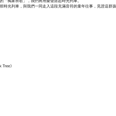
的「獨家班歌」，我們將用樂聲搭起時光列車。
班時光列車，與我們一同走入這段充滿音符的童年往事，見證這群
k Tree》