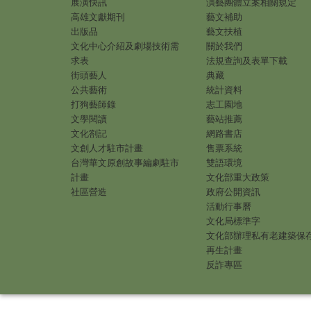
展演快訊
演藝團體立案相關規定
高雄文獻期刊
藝文補助
出版品
藝文扶植
文化中心介紹及劇場技術需
關於我們
求表
法規查詢及表單下載
街頭藝人
典藏
公共藝術
統計資料
打狗藝師錄
志工園地
文學閱讀
藝站推薦
文化劄記
網路書店
文創人才駐市計畫
售票系統
台灣華文原創故事編劇駐市
雙語環境
計畫
文化部重大政策
社區營造
政府公開資訊
活動行事曆
文化局標準字
文化部辦理私有老建築保
再生計畫
反詐專區