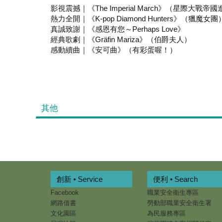
影視震撼｜《The Imperial March》（星際大戰帝
熱力全開｜《K-pop Diamond Hunters》（獵魔女團
真誠致謝｜《感恩有您～Perhaps Love》
經典歌劇｜《Gräfin Mariza》（伯爵夫人）
感動續曲｜《安可曲》（有彩蛋喔！）
其他
創新 • Service
便利 • Search
Facebook
職業安全衛生專區
網路借書
勞動部職業安全衛生署
文化園區
為民服務專區