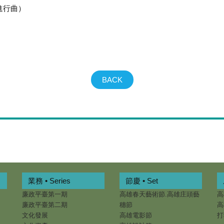
國進行曲）
）
BACK
業務 • Series
節慶 • Set
廉政平臺第一期
高雄春天藝術節.高雄庄頭藝
高
廉政平臺第二期
穗節
高
文化發展
高雄電影節
打