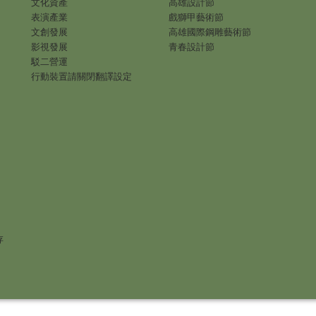
文化資產
高雄設計節
表演產業
戲獅甲藝術節
文創發展
高雄國際鋼雕藝術節
影視發展
青春設計節
駁二營運
行動裝置請關閉翻譯設定
存