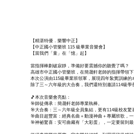
【精湛特優．樂響中正】
【中正國小管樂班 115 級畢業音樂會】
【當我們「童」在「憶」起】
當指揮棒劃破寂靜，準備好要震撼你的聽覺了嗎？
高雄市中正國小管樂班，在簡晟軒老師的指揮帶領下
本次公演由115級畢業班領軍，展現四年紮實訓練
除了三～六年級的大合奏，我們還特別邀請114級
🎵本次音樂會亮點：
🎯師徒傳承：簡晟軒老師專業執棒。
🎯大合奏：三～六年級全員集結，更有114級校友驚
🎯曲目超豐富：經典名曲＋動漫神曲＋專屬班歌，
🎯神祕驚喜：安可曲藏有「大彩蛋」，一定要留到