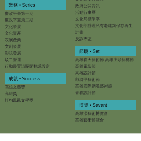
業務 • Series
政府公開資訊
活動行事曆
廉政平臺第一期
文化局標準字
廉政平臺第二期
文化部辦理私有老建築保存再生
文化發展
計畫
文化資產
反詐專區
表演產業
文創發展
節慶 • Set
影視發展
駁二營運
高雄春天藝術節.高雄庄頭藝穗節
行動裝置請關閉翻譯設定
高雄電影節
高雄設計節
成就 • Success
戲獅甲藝術節
高雄國際鋼雕藝術節
高雄文藝獎
青春設計節
高雄獎
打狗鳳邑文學獎
博覽 • Savant
高雄漾藝術博覽會
高雄藝術博覽會