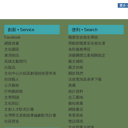
創新 • Service
便利 • Search
Facebook
職業安全衛生專區
網路借書
勞動部職業安全衛生署
文化園區
為民服務專區
展演快訊
演藝團體立案相關規定
高雄文獻期刊
藝文補助
出版品
藝文扶植
文化中心介紹及劇場技術需求表
關於我們
街頭藝人
法規查詢及表單下載
公共藝術
典藏
打狗藝師錄
統計資料
文學閱讀
志工園地
文化劄記
藝站推薦
文創人才駐市計畫
網路書店
台灣華文原創故事編劇駐市計畫
售票系統
社區營造
雙語環境
文化部重大政策