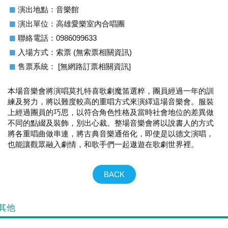
演出地點：音樂館
演出單位：高雄愛樂室內合唱團
聯絡電話：0986099633
入場方式：索票 (無索票相關資訊)
售票系統： [無網路訂票相關資訊]
本場音樂會將演唱莫扎特喜歌劇魔笛選粹，團員經過一年的訓
練及努力，將以難度較高的重唱方式來演繹這場音樂會。服裝
上經過團員的巧思，以符合角色性格及當時社會地位的差異做
不同的點綴及裝飾，別出心裁。整場音樂會將以說書人的方式
將各重唱曲做串連，將古典音樂通俗化，即使是以德文演唱，
也能讓觀眾融入劇情，和歌手們一起遨遊在歌劇世界裡。
BACK
其他