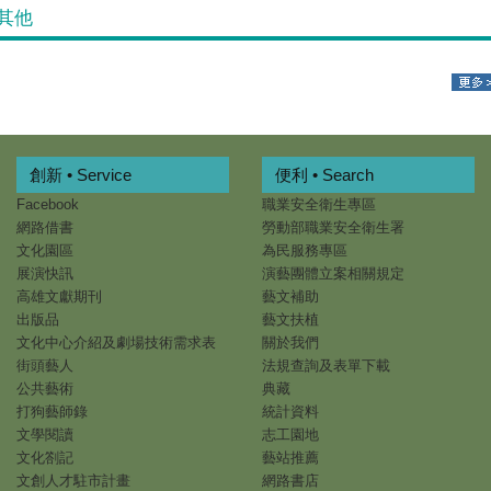
其他
創新 • Service
便利 • Search
Facebook
職業安全衛生專區
網路借書
勞動部職業安全衛生署
文化園區
為民服務專區
展演快訊
演藝團體立案相關規定
高雄文獻期刊
藝文補助
出版品
藝文扶植
文化中心介紹及劇場技術需求表
關於我們
街頭藝人
法規查詢及表單下載
公共藝術
典藏
打狗藝師錄
統計資料
文學閱讀
志工園地
文化劄記
藝站推薦
文創人才駐市計畫
網路書店