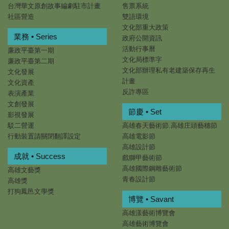
台灣華文原創故事編劇駐市計畫
售票系統
社區營造
雙語環境
文化部重大政策
業務 • Series
政府公開資訊
活動行事曆
廉政平臺第一期
文化局標準字
廉政平臺第二期
文化部辦理私有老建築保存再生
文化發展
計畫
文化資產
反詐專區
表演產業
文創發展
節慶 • Set
影視發展
駁二營運
高雄春天藝術節.高雄庄頭藝穗節
行動裝置請關閉翻譯設定
高雄電影節
高雄設計節
成就 • Success
戲獅甲藝術節
高雄國際鋼雕藝術節
高雄文藝獎
青春設計節
高雄獎
打狗鳳邑文學獎
博覽 • Savant
高雄漾藝術博覽會
高雄藝術博覽會