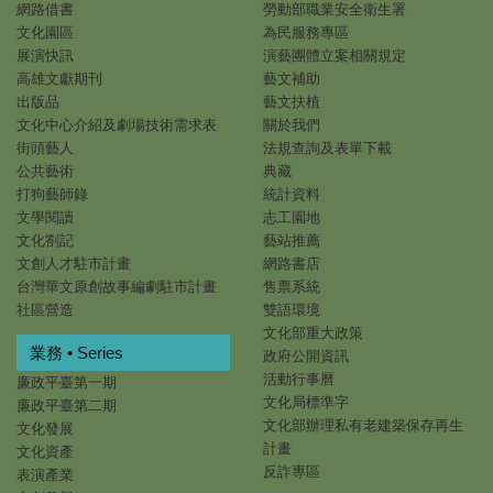
網路借書
勞動部職業安全衛生署
文化園區
為民服務專區
展演快訊
演藝團體立案相關規定
高雄文獻期刊
藝文補助
出版品
藝文扶植
文化中心介紹及劇場技術需求表
關於我們
街頭藝人
法規查詢及表單下載
公共藝術
典藏
打狗藝師錄
統計資料
文學閱讀
志工園地
文化劄記
藝站推薦
文創人才駐市計畫
網路書店
台灣華文原創故事編劇駐市計畫
售票系統
社區營造
雙語環境
文化部重大政策
業務 • Series
政府公開資訊
活動行事曆
廉政平臺第一期
文化局標準字
廉政平臺第二期
文化部辦理私有老建築保存再生
文化發展
計畫
文化資產
反詐專區
表演產業