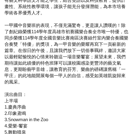
有藝文科學語文才能之學生，結合雙語以及科技教育，提供計
畫性、系統性教學環境，讓孩子能充分發揮潛能，為本市培養
學術各界優秀人才。
一甲國中音樂班的表現，不僅充滿驚奇，更是讓人讚嘆的！除
了創紀錄榮獲114學年度高雄市初賽國樂合奏全市唯一特優，也
同步榮獲114學年度全國音樂比賽南區決賽絲竹室內樂合奏國樂
合奏雙「特優」的獎項，為一甲音樂的榮耀再寫下一頁嶄新的
篇章。在假日的午後，且讓我們放下一切俗事羈絆，邀請大家
以最輕鬆愉悅的心情來聆聽這一場音樂饗宴；展望未來，我們
期待讓如此績優的特色班隊可以讓校園感染更豐沛的藝文氣
息，更期盼藝甲音雄，讓教育的芬芳、樂曲的磅礡讓舊稱「一
甲庄」的此地能開展每個一甲人的自信，感受如英雄凱旋歸來
的風采。
演出曲目：
上半場
1.慶典序曲
2.印象鳶鳴
3.Snowman in the Zoo
4.愛樂-饗宴
5.舞動噴泉