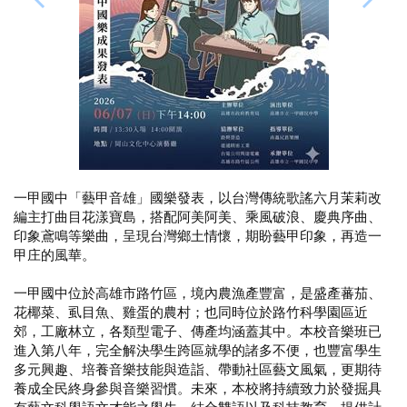
一甲國中「藝甲音雄」國樂發表，以台灣傳統歌謠六月茉莉改
編主打曲目花漾寶島，搭配阿美阿美、乘風破浪、慶典序曲、
印象鳶鳴等樂曲，呈現台灣鄉土情懷，期盼藝甲印象，再造一
甲庄的風華。
一甲國中位於高雄市路竹區，境內農漁產豐富，是盛產蕃茄、
花椰菜、虱目魚、雞蛋的農村；也同時位於路竹科學園區近
郊，工廠林立，各類型電子、傳產均涵蓋其中。本校音樂班已
進入第八年，完全解決學生跨區就學的諸多不便，也豐富學生
多元興趣、培養音樂技能與造詣、帶動社區藝文風氣，更期待
養成全民終身參與音樂習慣。未來，本校將持續致力於發掘具