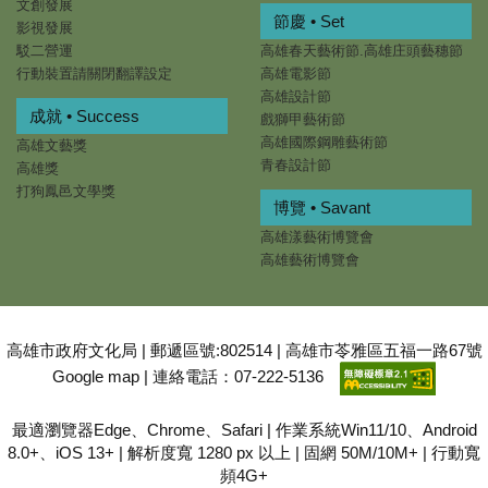
文創發展
節慶 • Set
影視發展
駁二營運
高雄春天藝術節.高雄庄頭藝穗節
行動裝置請關閉翻譯設定
高雄電影節
高雄設計節
成就 • Success
戲獅甲藝術節
高雄國際鋼雕藝術節
高雄文藝獎
青春設計節
高雄獎
打狗鳳邑文學獎
博覽 • Savant
高雄漾藝術博覽會
高雄藝術博覽會
高雄市政府文化局 | 郵遞區號:802514 | 高雄市苓雅區五福一路67號
Google map
| 連絡電話：07-222-5136
最適瀏覽器Edge、Chrome、Safari | 作業系統Win11/10、Android
8.0+、iOS 13+ | 解析度寬 1280 px 以上 | 固網 50M/10M+ | 行動寬
頻4G+