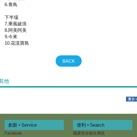
6.青鳥
下半場
7.乘風破浪
8.阿美阿美
9.今來
10.花漾寶島
BACK
其他
創新 • Service
便利 • Search
Facebook
職業安全衛生專區