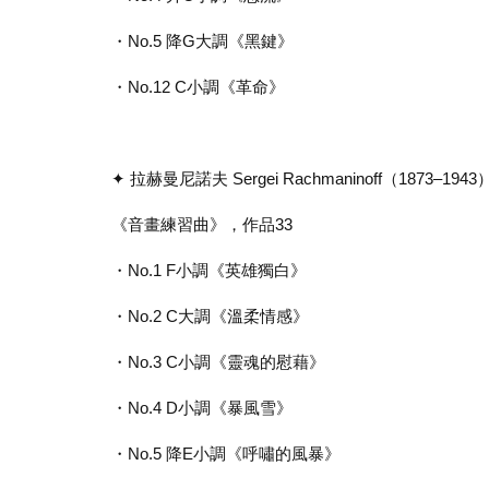
・No.5 降G大調《黑鍵》
・No.12 C小調《革命》
✦ 拉赫曼尼諾夫 Sergei Rachmaninoff（1873–1943
《音畫練習曲》，作品33
・No.1 F小調《英雄獨白》
・No.2 C大調《溫柔情感》
・No.3 C小調《靈魂的慰藉》
・No.4 D小調《暴風雪》
・No.5 降E小調《呼嘯的風暴》