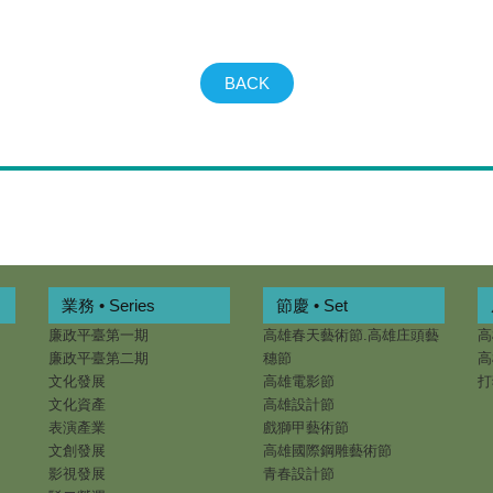
BACK
業務 • Series
節慶 • Set
廉政平臺第一期
高雄春天藝術節.高雄庄頭藝
高
廉政平臺第二期
穗節
高
文化發展
高雄電影節
打
文化資產
高雄設計節
表演產業
戲獅甲藝術節
文創發展
高雄國際鋼雕藝術節
影視發展
青春設計節