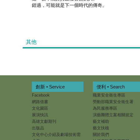
錯過，可能就是下一個時代的傳奇。
其他
創新 • Service
便利 • Search
Facebook
職業安全衛生專區
網路借書
勞動部職業安全衛生署
文化園區
為民服務專區
展演快訊
演藝團體立案相關規定
高雄文獻期刊
藝文補助
出版品
藝文扶植
文化中心介紹及劇場技術需
關於我們