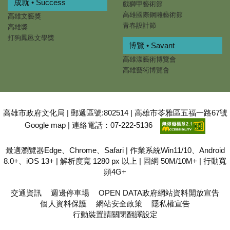
成就 • Success
戲獅甲藝術節
高雄國際鋼雕藝術節
高雄文藝獎
青春設計節
高雄獎
打狗鳳邑文學獎
博覽 • Savant
高雄漾藝術博覽會
高雄藝術博覽會
高雄市政府文化局 | 郵遞區號:802514 | 高雄市苓雅區五福一路67號
Google map
| 連絡電話：07-222-5136
最適瀏覽器Edge、Chrome、Safari | 作業系統Win11/10、Android
8.0+、iOS 13+ | 解析度寬 1280 px 以上 | 固網 50M/10M+ | 行動寬
頻4G+
交通資訊
週邊停車場
OPEN DATA政府網站資料開放宣告
個人資料保護
網站安全政策
隱私權宣告
行動裝置請關閉翻譯設定