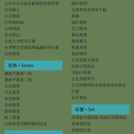
文化中心介紹及劇場技術需求表
關於我們
街頭藝人
法規查詢及表單下載
公共藝術
典藏
打狗藝師錄
統計資料
文學閱讀
志工園地
文化劄記
藝站推薦
文創人才駐市計畫
網路書店
台灣華文原創故事編劇駐市計畫
售票系統
社區營造
雙語環境
文化部重大政策
業務 • Series
政府公開資訊
活動行事曆
廉政平臺第一期
文化局標準字
廉政平臺第二期
文化部辦理私有老建築保存再生
文化發展
計畫
文化資產
反詐專區
表演產業
文創發展
節慶 • Set
影視發展
駁二營運
高雄春天藝術節.高雄庄頭藝穗節
行動裝置請關閉翻譯設定
高雄電影節
高雄設計節