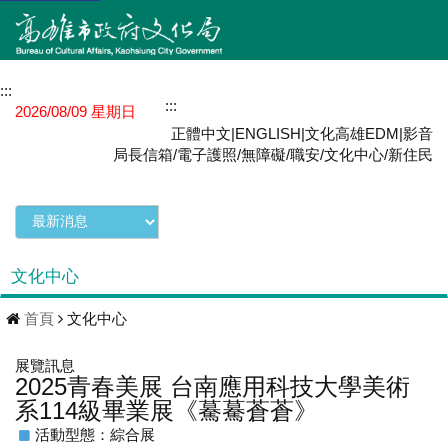
:::
網站導覽
:::
MENU
2026/08/09 星期日
正體中文
|
ENGLISH
|
文化高雄EDM
|
影音
局長信箱
/
電子護照
/
無障礙
/
職安
/
文化中心
/
新住民
文化中心
首頁
文化中心
展覽訊息
2025青春美展 台南應用科技大學美術
系114級畢業展《驀驀蒼蒼》
活動型態：綜合展