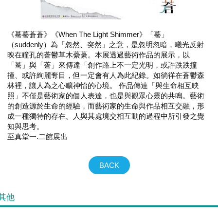
《驀驀蒼蒼》《When The Light Shimmer》「驀」
（suddenly）為「忽然、突然」之意，是忽明忽暗，曦光反射
映在瞳孔的蒼鬱草木虆虆。本展透過藝術作品的展示，以
「驀」與「蒼」來傳達「創作路上不一定光明，或許跌跌撞
撞、或許絢麗奪目，但一定會有人為此紀錄。如徜徉在蒼鬱森
林裡，讓人為之心曠神怡的心境。 作品傳達「與生命相互映
照」不僅是藝術家的個人表達，也是與觀眾心靈的共鳴。藝術
的創造源於生命的經驗，而藝術家的生命與作品相互交融，形
成一種獨特的存在。人與其處境交相互動的過程中所引發之覺
知與思考。
至真堂一.二館展出
BACK
其他