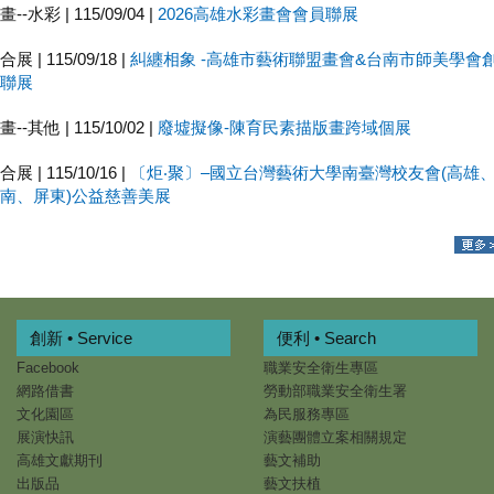
畫--水彩 | 115/09/04 |
2026高雄水彩畫會會員聯展
合展 | 115/09/18 |
糾纏相象 -高雄市藝術聯盟畫會&台南市師美學會
聯展
畫--其他 | 115/10/02 |
廢墟擬像-陳育民素描版畫跨域個展
合展 | 115/10/16 |
〔炬‧聚〕–國立台灣藝術大學南臺灣校友會(高雄
南、屏東)公益慈善美展
創新 • Service
便利 • Search
Facebook
職業安全衛生專區
網路借書
勞動部職業安全衛生署
文化園區
為民服務專區
展演快訊
演藝團體立案相關規定
高雄文獻期刊
藝文補助
出版品
藝文扶植