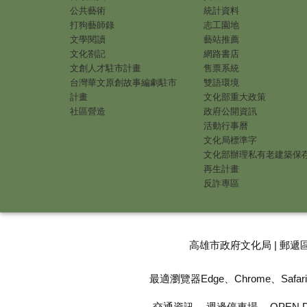
公共藝術
統計資料
打狗藝師錄
志工園地
文學閱讀
藝站推薦
文化劄記
網路書店
文創人才駐市計畫
售票系統
台灣華文原創故事編劇駐市
雙語環境
計畫
文化部重大政策
社區營造
政府公開資訊
活動行事曆
文化局標準字
文化部辦理私有老建築保
再生計畫
反詐專區
高雄市政府文化局 | 郵遞區
最適瀏覽器Edge、Chrome、Safari |
交通資訊
週邊停車場
OPEN