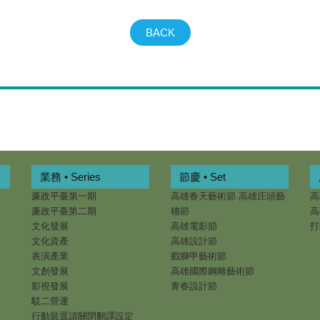
BACK
業務 • Series
節慶 • Set
廉政平臺第一期
高雄春天藝術節.高雄庄頭藝
高
廉政平臺第二期
穗節
高
文化發展
高雄電影節
打
文化資產
高雄設計節
表演產業
戲獅甲藝術節
文創發展
高雄國際鋼雕藝術節
影視發展
青春設計節
駁二營運
行動裝置請關閉翻譯設定