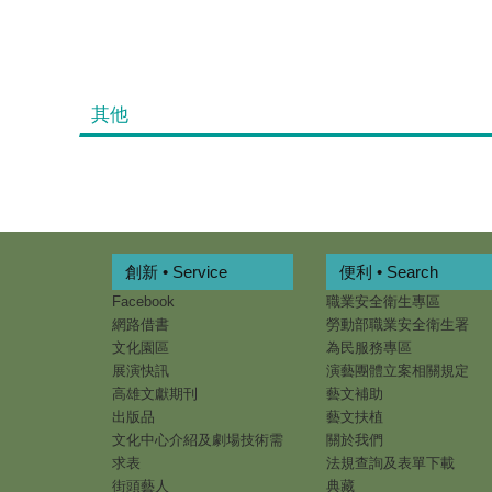
其他
創新 • Service
便利 • Search
Facebook
職業安全衛生專區
網路借書
勞動部職業安全衛生署
文化園區
為民服務專區
展演快訊
演藝團體立案相關規定
高雄文獻期刊
藝文補助
出版品
藝文扶植
文化中心介紹及劇場技術需
關於我們
求表
法規查詢及表單下載
街頭藝人
典藏