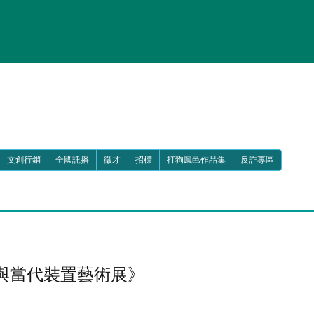
文創行銷
全國託播
徵才
招標
打狗鳳邑作品集
反詐專區
與當代裝置藝術展》