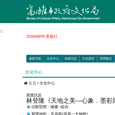
:::
2026/08/09 星期日
最新消息
文化中心
各館訊息
文化講堂
民間藝文
文化中心
首頁
文化中心
展覽訊息
林登隆《天地之美—心象．墨彩
活動型態：繪畫--綜合
展覽地點：至高館(原第一文物館)