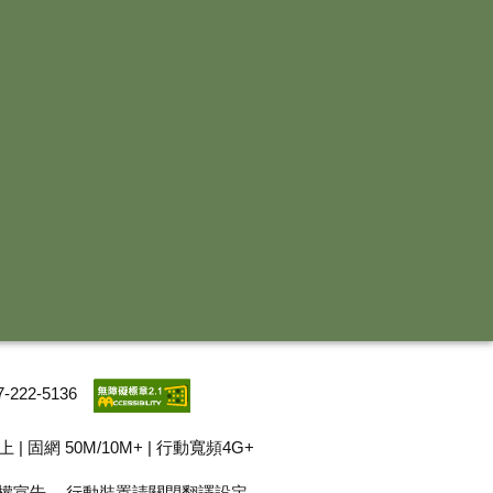
-222-5136
以上 | 固網 50M/10M+ | 行動寬頻4G+
權宣告
行動裝置請關閉翻譯設定