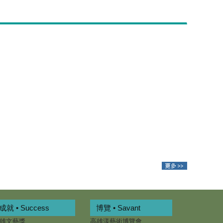
成就 • Success
博覽 • Savant
雄文藝獎
高雄漾藝術博覽會