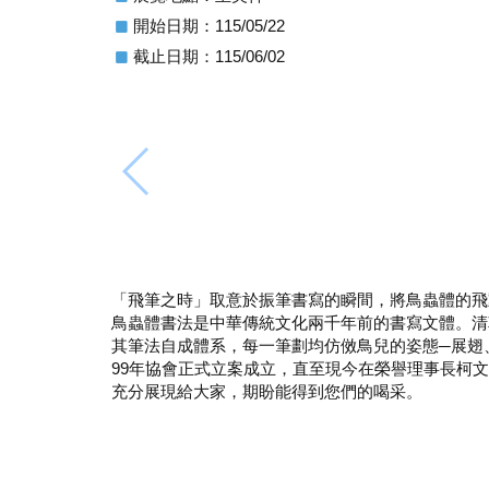
開始日期：115/05/22
截止日期：115/06/02
「飛筆之時」取意於振筆書寫的瞬間，將鳥蟲體的飛
鳥蟲體書法是中華傳統文化兩千年前的書寫文體。清
其筆法自成體系，每一筆劃均仿傚鳥兒的姿態─展翅
99年協會正式立案成立，直至現今在榮譽理事長柯
充分展現給大家，期盼能得到您們的喝采。