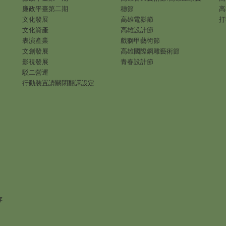
廉政平臺第二期
穗節
高
文化發展
高雄電影節
打
文化資產
高雄設計節
表演產業
戲獅甲藝術節
文創發展
高雄國際鋼雕藝術節
影視發展
青春設計節
駁二營運
行動裝置請關閉翻譯設定
存