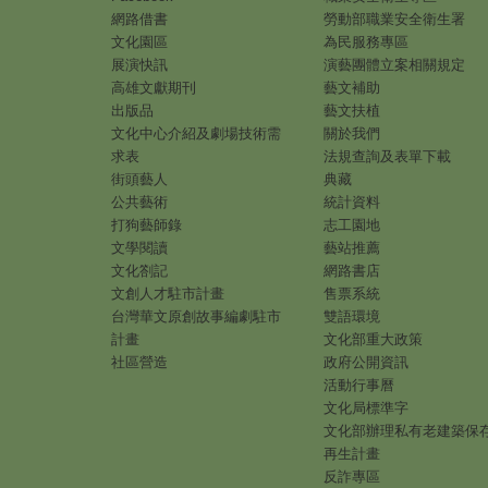
網路借書
勞動部職業安全衛生署
文化園區
為民服務專區
展演快訊
演藝團體立案相關規定
高雄文獻期刊
藝文補助
出版品
藝文扶植
文化中心介紹及劇場技術需
關於我們
求表
法規查詢及表單下載
街頭藝人
典藏
公共藝術
統計資料
打狗藝師錄
志工園地
文學閱讀
藝站推薦
文化劄記
網路書店
文創人才駐市計畫
售票系統
台灣華文原創故事編劇駐市
雙語環境
計畫
文化部重大政策
社區營造
政府公開資訊
活動行事曆
文化局標準字
文化部辦理私有老建築保
再生計畫
反詐專區