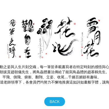
動之姿與人生片刻交織，每一筆皆承載書寫者在特定時刻的感悟與
朝拔貢趙朝儀先生，將鳥蟲體書法傳給了能寫鳥蟲體的趙慕鶴先生
、平飛、側飛、俯衝、翻翔、立姿、收尾…千嬌百媚頗有趣味。
文逵老師領導下，各會員們均努力不懈地推廣這如詩如畫般字體，讓
BACK