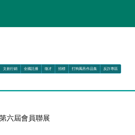
文創行銷
全國託播
徵才
招標
打狗鳳邑作品集
反詐專區
會第六屆會員聯展