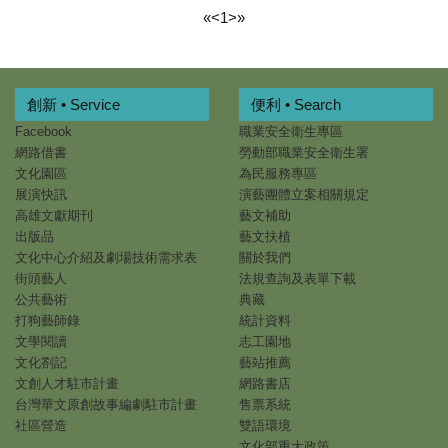
«
<
1
>
»
創新 • Service
便利 • Search
Facebook
職業安全衛生專區
網路借書
勞動部職業安全衛生署
文化園區
為民服務專區
展演快訊
演藝團體立案相關規定
高雄文獻期刊
藝文補助
出版品
藝文扶植
文化中心介紹及劇場技術需求表
關於我們
街頭藝人
法規查詢及表單下載
公共藝術
典藏
打狗藝師錄
統計資料
文學閱讀
志工園地
文化劄記
藝站推薦
文創人才駐市計畫
網路書店
台灣華文原創故事編劇駐市計畫
售票系統
社區營造
雙語環境
文化部重大政策