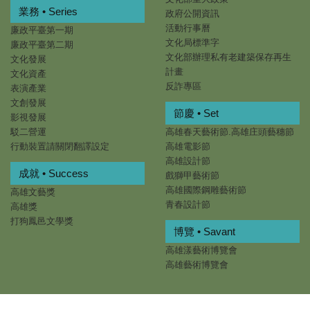
業務 • Series
政府公開資訊
活動行事曆
廉政平臺第一期
文化局標準字
廉政平臺第二期
文化部辦理私有老建築保存再生
文化發展
計畫
文化資產
反詐專區
表演產業
文創發展
節慶 • Set
影視發展
駁二營運
高雄春天藝術節.高雄庄頭藝穗節
行動裝置請關閉翻譯設定
高雄電影節
高雄設計節
成就 • Success
戲獅甲藝術節
高雄國際鋼雕藝術節
高雄文藝獎
青春設計節
高雄獎
打狗鳳邑文學獎
博覽 • Savant
高雄漾藝術博覽會
高雄藝術博覽會