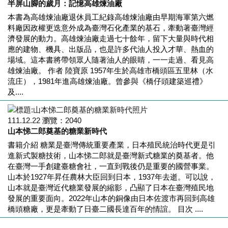
半屏山腳的歲月：記憶高雄煉油廠
本書為高雄煉油廠退休員工紀錄高雄煉油廠由早期海軍第六燃
料廠因政權更迭意外成為臺灣石化產業的基石，牽動著臺灣經
濟發展的動力。高雄煉油廠走過七十餘年，留下大量與時代相
應的建物、機具、出版品，也是許多代油人投入才華、熱血的
場域。這本書將帶領眾人隨著油人的眼睛，一一走過、看見高
雄煉油廠。 作者 陸寶原 1957年生於高雄市橋頭區五里林（水
流庄），1981年進高雄煉油廠。曾參與《橋仔頭建築巡禮》
及....
111.12.22
瀏覽：
2040
山本悌二郎奠基的糖業新時代
書籍介紹 糖業是臺灣傳統重要產業，日本殖民統治時代更是引
進新式製糖技術，山本悌二郎就是臺灣新式糖業的奠基者。他
在臺灣一手創建臺糖會社，一直到戰後仍是重要的國營事業。
山本於1927年昇任農林大臣回到日本，1937年去逝。可以說，
山本就是臺灣近代糖業發展的縮影，凸顯了日本在臺灣殖民地
發展的重要面向。2022年山本的銅像由日本佐渡市再回到高雄
橋頭糖廠，更是牽動了日臺二國長達百年的情誼。 目次 ....