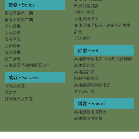
業務 • Series
政府公開資訊
活動行事曆
廉政平臺第一期
文化局標準字
廉政平臺第二期
文化部辦理私有老建築保存再生
文化發展
計畫
文化資產
反詐專區
表演產業
文創發展
節慶 • Set
影視發展
駁二營運
高雄春天藝術節.高雄庄頭藝穗節
行動裝置請關閉翻譯設定
高雄電影節
高雄設計節
成就 • Success
戲獅甲藝術節
高雄國際鋼雕藝術節
高雄文藝獎
青春設計節
高雄獎
打狗鳳邑文學獎
博覽 • Savant
高雄漾藝術博覽會
高雄藝術博覽會