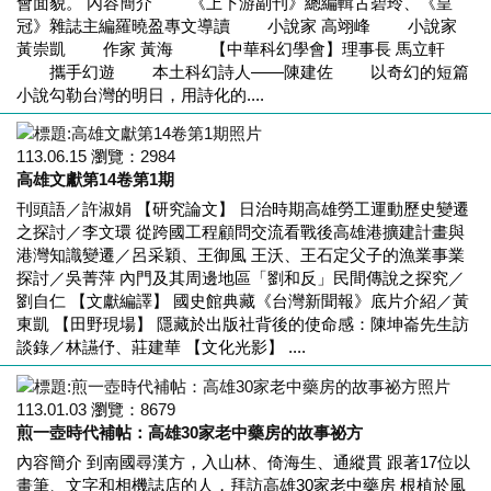
會面貌。 內容簡介 《上下游副刊》總編輯古碧玲、《皇
冠》雜誌主編羅曉盈專文導讀 小說家 高翊峰 小說家
黃崇凱 作家 黃海 【中華科幻學會】理事長 馬立軒
攜手幻遊 本土科幻詩人――陳建佐 以奇幻的短篇
小說勾勒台灣的明日，用詩化的....
113.06.15
瀏覽：
2984
高雄文獻第14卷第1期
刊頭語／許淑娟 【研究論文】 日治時期高雄勞工運動歷史變遷
之探討／李文環 從跨國工程顧問交流看戰後高雄港擴建計畫與
港灣知識變遷／呂采穎、王御風 王沃、王石定父子的漁業事業
探討／吳菁萍 內門及其周邊地區「劉和反」民間傳說之探究／
劉自仁 【文獻編譯】 國史館典藏《台灣新聞報》底片介紹／黃
東凱 【田野現場】 隱藏於出版社背後的使命感：陳坤崙先生訪
談錄／林讌伃、莊建華 【文化光影】 ....
113.01.03
瀏覽：
8679
煎一壺時代補帖：高雄30家老中藥房的故事祕方
內容簡介 到南國尋漢方，入山林、倚海生、通縱貫 跟著17位以
畫筆、文字和相機誌店的人，拜訪高雄30家老中藥房 根植於風