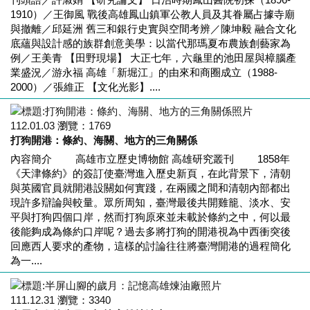
1910）／王御風 戰後高雄鳳山鎮軍公教人員及其眷屬占據寺廟
與撤離／邱延洲 舊三和銀行史實與空間考辨／陳坤毅 融合文化
底蘊與設計感的族群創意美學：以當代那瑪夏布農族創藝家為
例／王美青 【田野現場】 大正七年，六龜里的池田屋與樟腦產
業盛況／游永福 高雄「新堀江」的由來和商圈成立（1988-
2000）／張維正 【文化光影】....
112.01.03
瀏覽：
1769
打狗開港：條約、海關、地方的三角關係
內容簡介 高雄市立歷史博物館 高雄研究叢刊 1858年
《天津條約》的簽訂使臺灣進入歷史新頁，在此背景下，清朝
與英國官員就開港設關如何實踐，在兩國之間和清朝內部都出
現許多辯論與較量。眾所周知，臺灣最後共開雞籠、淡水、安
平與打狗四個口岸，然而打狗原來並未載於條約之中，何以最
後能夠成為條約口岸呢？過去多將打狗的開港視為中西衝突後
回應西人要求的產物，這樣的討論往往將臺灣開港的過程簡化
為一....
111.12.31
瀏覽：
3340