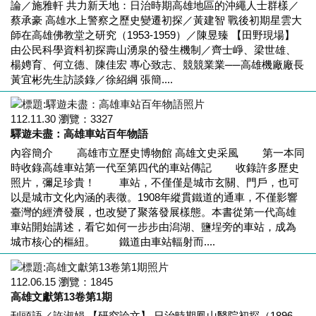
論／施雅軒 共力新天地：日治時期高雄地區的沖繩人士群樣／
蔡承豪 高雄水上警察之歷史變遷初探／黃建智 戰後初期星雲大
師在高雄佛教堂之研究（1953-1959）／陳昱臻 【田野現場】
由公民科學資料初探壽山湧泉的發生機制／齊士崢、梁世雄、
楊娉育、何立德、陳佳宏 專心致志、競競業業──高雄機廠廠長
黃宜彬先生訪談錄／徐紹綱 張簡....
112.11.30
瀏覽：
3327
驛遊未盡：高雄車站百年物語
內容簡介 高雄市立歷史博物館 高雄文史采風 第一本同
時收錄高雄車站第一代至第四代的車站傳記 收錄許多歷史
照片，彌足珍貴！ 車站，不僅僅是城市玄關、門戶，也可
以是城市文化內涵的表徵。1908年縱貫鐵道的通車，不僅影響
臺灣的經濟發展，也改變了聚落發展樣態。本書從第一代高雄
車站開始講述，看它如何一步步由潟湖、鹽埕旁的車站，成為
城市核心的樞紐。 鐵道由車站輻射而....
112.06.15
瀏覽：
1845
高雄文獻第13卷第1期
刊頭語／許淑娟 【研究論文】 日治時期鳳山醫院初探（1896-