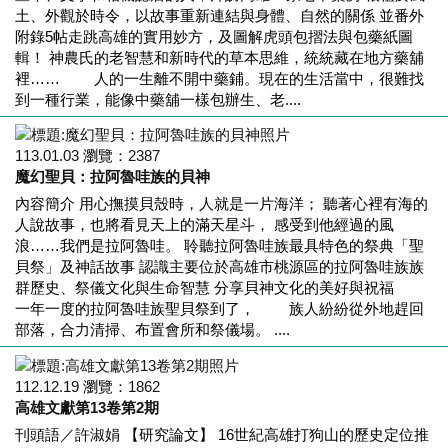
土、外觀於時令，以故事重新連結與身體、自然的關係 並番外
附錄5帖走跳高雄的實用妙方，及圖解虎頭包摺法與包藥紙圖
輯！ 神農氏的老智慧和新時代的草本思維，統統藏在地方藥舖
裡…… 人的一生離不開中藥鋪。現在的生活當中，很難找
到一種行業，能像中藥舖一樣包辦生、老....
113.01.03
瀏覽：
2387
魔幻聖貝：拉阿魯哇族的貝神
內容簡介 用心撫摸貝殼時，人就是一片海洋； 聽著心裡有海的
人說故事，也將看見天上的滿天星斗， 感受到他經過的風
浪……我們是拉阿魯哇。 聆聽拉阿魯哇族最具特色的祭典「聖
貝祭」及神話故事 認識主要位於高雄市桃源區的拉阿魯哇族族
群歷史、祭儀文化與生命智慧 分享貝神文化的美好與祝福
一年一度的拉阿魯哇族聖貝祭到了， 族人紛紛從外地趕回
部落，合力清掃、布置會所和祭儀場。 ....
112.12.19
瀏覽：
1862
高雄文獻第13卷第2期
刊頭語／許淑娟 【研究論文】 16世紀高雄打狗山的歷史定位推