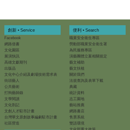
創新 • Service
便利 • Search
Facebook
職業安全衛生專區
網路借書
勞動部職業安全衛生署
文化園區
為民服務專區
展演快訊
演藝團體立案相關規定
高雄文獻期刊
藝文補助
出版品
藝文扶植
文化中心介紹及劇場技術需求表
關於我們
街頭藝人
法規查詢及表單下載
公共藝術
典藏
打狗藝師錄
統計資料
文學閱讀
志工園地
文化劄記
藝站推薦
文創人才駐市計畫
網路書店
台灣華文原創故事編劇駐市計畫
售票系統
社區營造
雙語環境
文化部重大政策