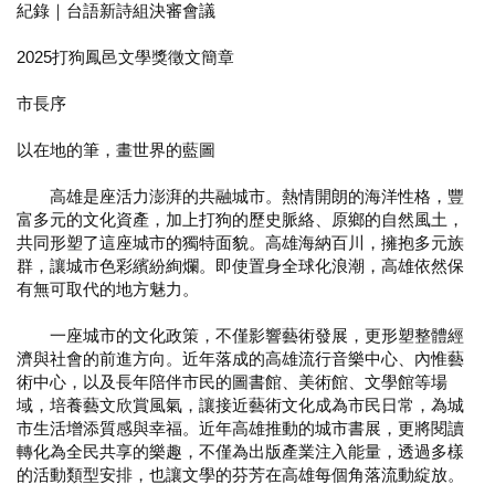
紀錄｜台語新詩組決審會議
2025打狗鳳邑文學獎徵文簡章
市長序
以在地的筆，畫世界的藍圖
高雄是座活力澎湃的共融城市。熱情開朗的海洋性格，豐
富多元的文化資產，加上打狗的歷史脈絡、原鄉的自然風土，
共同形塑了這座城市的獨特面貌。高雄海納百川，擁抱多元族
群，讓城市色彩繽紛絢爛。即使置身全球化浪潮，高雄依然保
有無可取代的地方魅力。
一座城市的文化政策，不僅影響藝術發展，更形塑整體經
濟與社會的前進方向。近年落成的高雄流行音樂中心、內惟藝
術中心，以及長年陪伴市民的圖書館、美術館、文學館等場
域，培養藝文欣賞風氣，讓接近藝術文化成為市民日常，為城
市生活增添質感與幸福。近年高雄推動的城市書展，更將閱讀
轉化為全民共享的樂趣，不僅為出版產業注入能量，透過多樣
的活動類型安排，也讓文學的芬芳在高雄每個角落流動綻放。