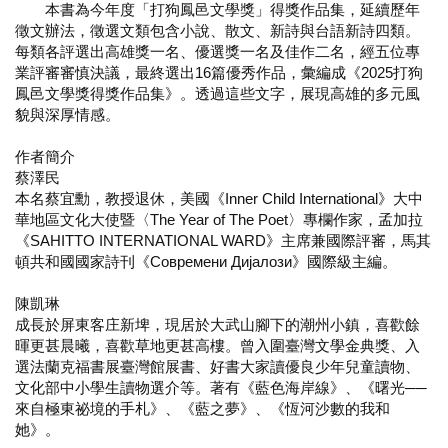
本書為今年度「打狗鳳邑文學獎」得獎作品集，延續歷年
徵文辦法，徵選文類包含小說、散文、新詩與台語新詩四類。
每類各評選出高雄獎一名、優選獎一名及佳作二名，經五位專
業評審審慎決議，最終選出16篇優秀作品，彙編成《2025打狗
鳳邑文學獎得獎作品集》。透過這些文字，展現高雄的多元風
貌與深厚情感。
作者簡介
蔡澤民
本名蔡宜勳，教授退休，美國《Inner Child International》大中
華地區文化大使暨〈The Year of The Poet〉專欄作家，孟加拉
《SAHITTO INTERNATIONAL WARD》主席兼國際評審，馬其
頓共和國國家詩刊《Современи Дијалози》國際級主編。
陳凱琳
成長於屏東客庄新埤，現居於大武山腳下的潮州小鎮，喜歡餘
暉更甚晨曦，喜歡草地更甚高樓。曾入圍臺灣文學金典獎、入
選法蘭克福書展臺灣館展書、好書大家讀優良少年兒童讀物、
文化部中小學生讀物選介等。著有《藍色海岸線》、《曙光──
來自極東祕境的手札》、《藍之夢》、《恆河沙數的我和
她》。