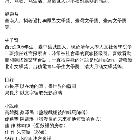
詩、寫歌、寫生活、寫這世人說不盡對島嶼的感謝。
魏崇益
臺南人。捌著過打狗鳳邑文學獎、臺灣文學獎、臺南文學獎
等。
林子甯
西元2005年生，臺中舊城區人。現於清華大學人文社會學院學
士班擔任迷宮探索者，時常被社會學的寶箱怪吸引。喜歡看動
畫和聽搖滾樂學台語，一直很喜歡的詞語是hái-huānn。曾獲新
北市文學獎、台積電青年學生文學獎、清大月涵文學獎等。
目錄
市長序 以在地的筆，畫世界的藍圖
局長序 以文字留取光影浪濤
小說組
高雄獎 蔡澤民〈鹽埕戲棚後的紙馬師傅〉
優選獎 陳凱琳〈我漫長的未來和他短暫的過去〉
佳 作 林昀臻〈蛋殼裡的房客〉
佳 作 朱奕璇〈彩娘〉
紀錄｜小說組決審會議