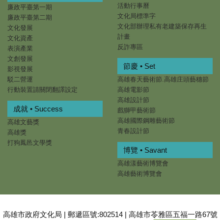
活動行事曆
廉政平臺第一期
文化局標準字
廉政平臺第二期
文化部辦理私有老建築保存再生
文化發展
計畫
文化資產
反詐專區
表演產業
文創發展
節慶 • Set
影視發展
駁二營運
高雄春天藝術節.高雄庄頭藝穗節
行動裝置請關閉翻譯設定
高雄電影節
高雄設計節
成就 • Success
戲獅甲藝術節
高雄國際鋼雕藝術節
高雄文藝獎
青春設計節
高雄獎
打狗鳳邑文學獎
博覽 • Savant
高雄漾藝術博覽會
高雄藝術博覽會
高雄市政府文化局 | 郵遞區號:802514 | 高雄市苓雅區五福一路67號