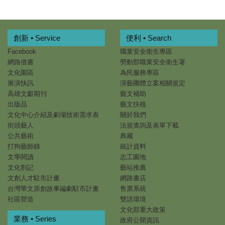
創新 • Service
便利 • Search
Facebook
職業安全衛生專區
網路借書
勞動部職業安全衛生署
文化園區
為民服務專區
展演快訊
演藝團體立案相關規定
高雄文獻期刊
藝文補助
出版品
藝文扶植
文化中心介紹及劇場技術需求表
關於我們
街頭藝人
法規查詢及表單下載
公共藝術
典藏
打狗藝師錄
統計資料
文學閱讀
志工園地
文化劄記
藝站推薦
文創人才駐市計畫
網路書店
台灣華文原創故事編劇駐市計畫
售票系統
社區營造
雙語環境
文化部重大政策
業務 • Series
政府公開資訊