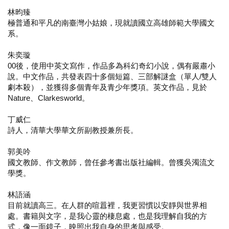
林昀臻
極普通和平凡的南臺灣小姑娘，現就讀國立高雄師範大學國文
系。
朱奕璇
00後，使用中英文寫作，作品多為科幻奇幻小說，偶有嚴肅小
說。中文作品，共發表四十多個短篇、三部解謎盒（單人/雙人
劇本殺），並獲得多個青年及青少年獎項。英文作品，見於
Nature、Clarkesworld。
丁威仁
詩人，清華大學華文所副教授兼所長。
郭美吟
國文教師、作文教師，曾任參考書出版社編輯。曾獲吳濁流文
學獎。
林語涵
目前就讀高三。在人群的喧囂裡，我更習慣以安靜與世界相
處。書籍與文字，是我心靈的棲息處，也是我理解自我的方
式，像一面鏡子，映照出我自身的思考與感受。