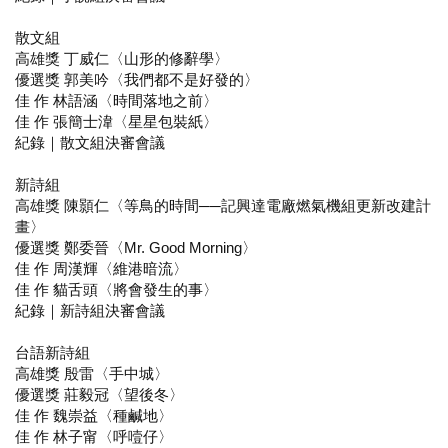
散文組
高雄獎 丁威仁〈山形的修辭學〉
優選獎 郭美吟〈我們都不是好發的〉
佳 作 林語涵〈時間落地之前〉
佳 作 張簡士湋〈星星包裝紙〉
紀錄｜散文組決審會議
新詩組
高雄獎 陳顥仁〈等鳥的時間──記興達電廠燃氣機組更新改建計
畫〉
優選獎 鄭委晉〈Mr. Good Morning〉
佳 作 周漢輝〈維港暗流〉
佳 作 貓舌頭〈將會發生的事〉
紀錄｜新詩組決審會議
台語新詩組
高雄獎 殷雷〈手中城〉
優選獎 莊毅冠〈望後冬〉
佳 作 魏崇益〈種鹹地〉
佳 作 林子甯〈呼噎仔〉