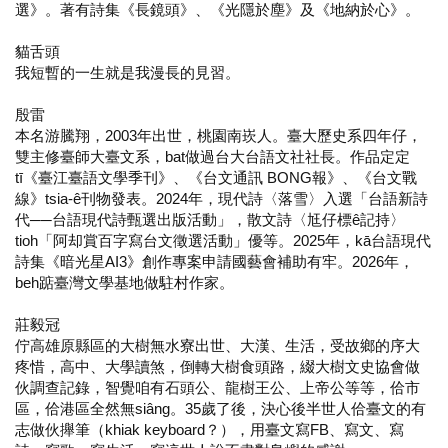
選》。著有詩集《長鏡頭》、《光隱於塵》及《地納於心》。
貓舌頭
我短暫的一生就是我漫長的見習。
殷雷
本名游騰翔，2003年出世，桃園南崁人。臺大歷史系四年仔，
雙主修臺師大臺文系，bat做過台大台語文社社長。作品定定
tī《臺江臺語文學季刊》、《台文通訊 BONG報》、《台文戰
線》tsia-ê刊物發表。2024年，現代詩〈落雪〉入選「台語新詩
代──台語現代詩甄選出版活動」，散文詩〈尪仔標ê記持〉
tioh「阿却賞百字寫台文徵選活動」優等。2025年，kā台語現代
詩集《暗光星AI3》創作專案申請國藝會補助有牢。2026年，
beh踮臺灣文學基地做駐村作家。
莊毅冠
佇高雄原縣區的大樹無水寮出世、大漢、生活，受故鄉的序大
疼惜，高中、大學讀煞，倒轉大樹食頭路，綴大樹文史協會做
伙調查記錄，智覺咱有石頭公、龍樹王公、上帝公等等，佮市
區，佮港區全然無siâng。35歲了後，決心後半世人佮臺文的有
志做伙攑筆（khiak keyboard？），用臺文寫FB、寫文、寫