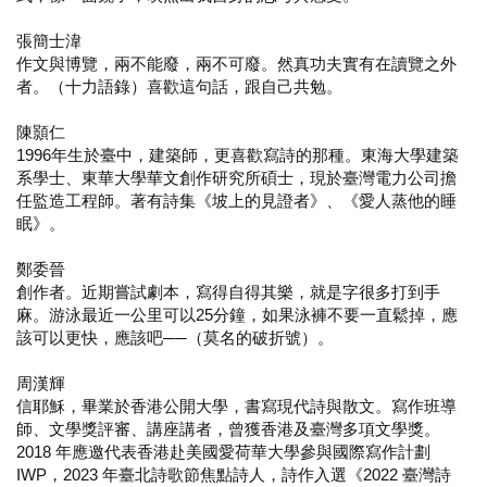
張簡士湋
作文與博覽，兩不能廢，兩不可廢。然真功夫實有在讀覽之外
者。（十力語錄）喜歡這句話，跟自己共勉。
陳顥仁
1996年生於臺中，建築師，更喜歡寫詩的那種。東海大學建築
系學士、東華大學華文創作研究所碩士，現於臺灣電力公司擔
任監造工程師。著有詩集《坡上的見證者》、《愛人蒸他的睡
眠》。
鄭委晉
創作者。近期嘗試劇本，寫得自得其樂，就是字很多打到手
麻。游泳最近一公里可以25分鐘，如果泳褲不要一直鬆掉，應
該可以更快，應該吧──（莫名的破折號）。
周漢輝
信耶穌，畢業於香港公開大學，書寫現代詩與散文。寫作班導
師、文學獎評審、講座講者，曾獲香港及臺灣多項文學獎。
2018 年應邀代表香港赴美國愛荷華大學參與國際寫作計劃
IWP，2023 年臺北詩歌節焦點詩人，詩作入選《2022 臺灣詩