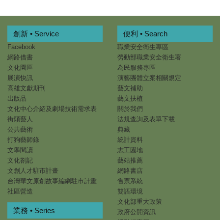
創新 • Service
便利 • Search
Facebook
職業安全衛生專區
網路借書
勞動部職業安全衛生署
文化園區
為民服務專區
展演快訊
演藝團體立案相關規定
高雄文獻期刊
藝文補助
出版品
藝文扶植
文化中心介紹及劇場技術需求表
關於我們
街頭藝人
法規查詢及表單下載
公共藝術
典藏
打狗藝師錄
統計資料
文學閱讀
志工園地
文化劄記
藝站推薦
文創人才駐市計畫
網路書店
台灣華文原創故事編劇駐市計畫
售票系統
社區營造
雙語環境
文化部重大政策
業務 • Series
政府公開資訊