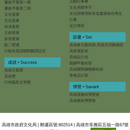
活動行事曆
廉政平臺第一期
文化局標準字
廉政平臺第二期
文化部辦理私有老建築保存再生
文化發展
計畫
文化資產
反詐專區
表演產業
文創發展
節慶 • Set
影視發展
駁二營運
高雄春天藝術節.高雄庄頭藝穗節
行動裝置請關閉翻譯設定
高雄電影節
高雄設計節
成就 • Success
戲獅甲藝術節
高雄國際鋼雕藝術節
高雄文藝獎
青春設計節
高雄獎
打狗鳳邑文學獎
博覽 • Savant
高雄漾藝術博覽會
高雄藝術博覽會
高雄市政府文化局 | 郵遞區號:802514 | 高雄市苓雅區五福一路67號