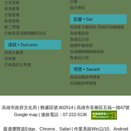
計畫
文化資產
反詐專區
表演產業
文創發展
節慶 • Set
影視發展
駁二營運
高雄春天藝術節.高雄庄頭藝穗節
行動裝置請關閉翻譯設定
高雄電影節
高雄設計節
成就 • Success
戲獅甲藝術節
高雄國際鋼雕藝術節
高雄文藝獎
青春設計節
高雄獎
打狗鳳邑文學獎
博覽 • Savant
高雄漾藝術博覽會
高雄藝術博覽會
高雄市政府文化局 | 郵遞區號:802514 | 高雄市苓雅區五福一路67號
Google map
| 連絡電話：07-222-5136
最適瀏覽器Edge、Chrome、Safari | 作業系統Win11/10、Android