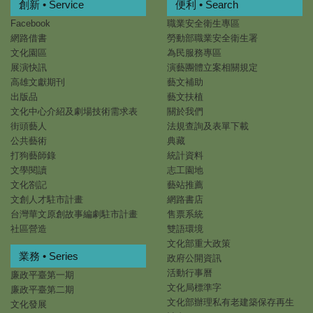
創新 • Service
便利 • Search
Facebook
職業安全衛生專區
網路借書
勞動部職業安全衛生署
文化園區
為民服務專區
展演快訊
演藝團體立案相關規定
高雄文獻期刊
藝文補助
出版品
藝文扶植
文化中心介紹及劇場技術需求表
關於我們
街頭藝人
法規查詢及表單下載
公共藝術
典藏
打狗藝師錄
統計資料
文學閱讀
志工園地
文化劄記
藝站推薦
文創人才駐市計畫
網路書店
台灣華文原創故事編劇駐市計畫
售票系統
社區營造
雙語環境
文化部重大政策
業務 • Series
政府公開資訊
活動行事曆
廉政平臺第一期
文化局標準字
廉政平臺第二期
文化部辦理私有老建築保存再生
文化發展