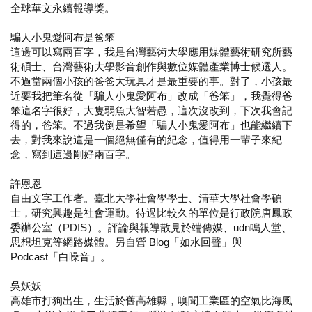
全球華文永續報導獎。
騙人小鬼愛阿布是爸笨
這邊可以寫兩百字，我是台灣藝術大學應用媒體藝術研究所藝
術碩士、台灣藝術大學影音創作與數位媒體產業博士候選人。
不過當兩個小孩的爸爸大玩具才是最重要的事。對了，小孩最
近要我把筆名從「騙人小鬼愛阿布」改成「爸笨」，我覺得爸
笨這名字很好，大隻弱魚大智若愚，這次沒改到，下次我會記
得的，爸笨。不過我倒是希望「騙人小鬼愛阿布」也能繼續下
去，對我來說這是一個絕無僅有的紀念，值得用一輩子來紀
念，寫到這邊剛好兩百字。
許恩恩
自由文字工作者。臺北大學社會學學士、清華大學社會學碩
士，研究興趣是社會運動。待過比較久的單位是行政院唐鳳政
委辦公室（PDIS）。評論與報導散見於端傳媒、udn鳴人堂、
思想坦克等網路媒體。另自營 Blog「如水回聲」與
Podcast「白噪音」。
吳妖妖
高雄市打狗出生，生活於舊高雄縣，嗅聞工業區的空氣比海風