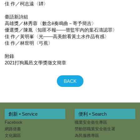
佳 作／柯志遠〈罈〉
臺語新詩組
高雄獎／林秀蓉〈數念ê奏鳴曲－寄予簡吉〉
優選獎／陳胤〈知匪不報——替監牢內的葉石濤認罪〉
佳 作／黃明峯〈光——高美館看黃土水作品有感〉
佳 作／林世明〈弓蕉〉
附錄
2021打狗鳳邑文學獎徵文簡章
BACK
創新 • Service
便利 • Search
Facebook
職業安全衛生專區
網路借書
勞動部職業安全衛生署
文化園區
為民服務專區