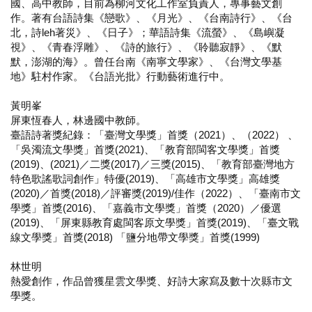
國、高中教師，目前為柳河文化工作室負責人，專事藝文創
作。著有台語詩集《戀歌》、《月光》、《台南詩行》、《台
北，詩leh著災》、《日子》；華語詩集《流螢》、《島嶼凝
視》、《青春浮雕》、《詩的旅行》、《聆聽寂靜》、《默
默，澎湖的海》。曾任台南《南寧文學家》、《台灣文學基
地》駐村作家。《台語光批》行動藝術進行中。
黃明峯
屏東恆春人，林邊國中教師。
臺語詩著獎紀錄：「臺灣文學獎」首獎（2021）、（2022） 、
「吳濁流文學獎」首獎(2021)、「教育部閩客文學獎」首獎
(2019)、(2021)／二獎(2017)／三獎(2015)、「教育部臺灣地方
特色歌謠歌詞創作」特優(2019)、「高雄市文學獎」高雄獎
(2020)／首獎(2018)／評審獎(2019)/佳作（2022）、「臺南市文
學獎」首獎(2016)、「嘉義市文學獎」首獎（2020）／優選
(2019)、「屏東縣教育處閩客原文學獎」首獎(2019)、「臺文戰
線文學獎」首獎(2018) 「鹽分地帶文學獎」首獎(1999)
林世明
熱愛創作，作品曾獲星雲文學獎、好詩大家寫及數十次縣市文
學獎。