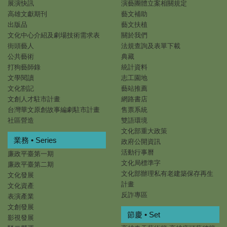
展演快訊
演藝團體立案相關規定
高雄文獻期刊
藝文補助
出版品
藝文扶植
文化中心介紹及劇場技術需求表
關於我們
街頭藝人
法規查詢及表單下載
公共藝術
典藏
打狗藝師錄
統計資料
文學閱讀
志工園地
文化劄記
藝站推薦
文創人才駐市計畫
網路書店
台灣華文原創故事編劇駐市計畫
售票系統
社區營造
雙語環境
文化部重大政策
業務 • Series
政府公開資訊
活動行事曆
廉政平臺第一期
文化局標準字
廉政平臺第二期
文化部辦理私有老建築保存再生
文化發展
計畫
文化資產
反詐專區
表演產業
文創發展
節慶 • Set
影視發展