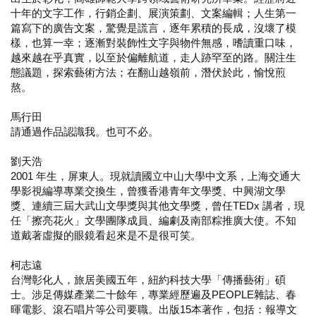
十年的文字工作，行銷企劃、展演策劃、文案編輯；人生第一
篇寫下的廣告文案，驚覺是謊言，逐年累積的長成，沒壞了模
樣，也算一幸；逐漸對裝飾性文字與物件無感，嗜讀重口味，
越來越在乎真實，以至於偏離航道，走人跡罕至的路。關注生
態議題，探索藝術方法；在翻山越嶺前，潛伏於此，愉悅煎
熬。
馬行田
請通過作品認識我。也可不必。
劉天浩
2001 年生，屏東人。現就讀國立中山大學中文系，上海交通大
學影視編導專業交換生，曾獲香港青年文學獎、中興湖文學
獎、連續三屆大武山文學獎與其他文學獎，曾任TEDx 講者，現
任「擦亮花火」文學團隊成員、編劇及南部粽推廣大使。不知
道戴著虛擬的眼鏡看起來是不是很可笑。
柯志遠
台灣彰化人，旅居美國五年，紐約科技大學「傳播藝術」碩
士。涉足傳媒產業二十餘年，專業經歷遍及PEOPLE雜誌、春
暉電影、滾石唱片等公司要職。出版15本著作，包括：報導文