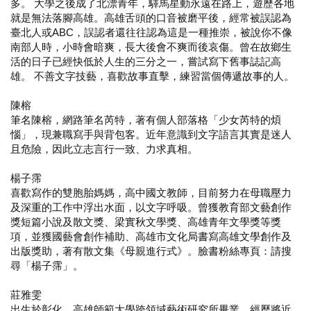
多。 大學之後成了北漂青年，驛馬星動永遠在路上，遊歷各地
就是無法落腳高雄。高雄舌頭的口音被磨平後，經常被誤認為
臺北人或ABC，誤認者還往往認為這是一種推崇，被說你不像
南部人時，小時會暗爽，長大後會不爽而後哀傷。曾在故鄉生
活的日子已經快低於人生的三分之一，嘗試寫下舊事誌記高
雄。 不善文字技藝，喜歡故事直擊，練習當個傳遞故事的人。
陳榕
筆名陳榕，網路筆名芮特，著有個人部落格「少女芮特的煩
惱」，現兼職寫手與背包客。近年意識到文字語言其實是迷人
且危險，因此立志言行一致、力求真相。
楊子霈
喜歡寫作的雙胞胎媽媽，高中國文教師，目前努力在母職壓力
及深重的工作中浮出水面，以文字呼吸。曾獲教育部文藝創作
獎短篇小說及散文獎、梁實秋文學獎、高雄青年文學獎等獎
項，並獲國藝會創作補助、高雄市文化局書寫高雄文學創作及
出版獎助，著有散文集《母親進行式》。臉書粉絲專頁：請搜
尋「楊子霈」。
莊雅雯
出生於彰化，高雄師範大學跨領域藝術研究所畢業。經歷將近