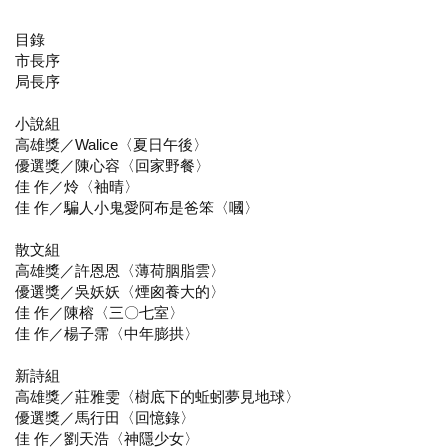
目錄
市長序
局長序
小說組
高雄獎／Walice〈夏日午後〉
優選獎／陳心容〈回家野餐〉
佳 作／炩〈袖晴〉
佳 作／騙人小鬼愛阿布是爸笨〈嘓〉
散文組
高雄獎／許恩恩〈薄荷胭脂雲〉
優選獎／吳妖妖〈煙囪養大的〉
佳 作／陳榕〈三〇七室〉
佳 作／楊子霈〈中年膨拱〉
新詩組
高雄獎／莊雅雯〈樹底下的蚯蚓夢見地球〉
優選獎／馬行田〈回憶錄〉
佳 作／劉天浩〈神隱少女〉