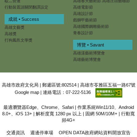
駁二營運
高雄春天藝術節.高雄庄頭藝穗節
行動裝置請關閉翻譯設定
高雄電影節
高雄設計節
成就 • Success
戲獅甲藝術節
高雄國際鋼雕藝術節
高雄文藝獎
青春設計節
高雄獎
打狗鳳邑文學獎
博覽 • Savant
高雄漾藝術博覽會
高雄藝術博覽會
高雄市政府文化局 | 郵遞區號:802514 | 高雄市苓雅區五福一路67號
Google map
| 連絡電話：07-222-5136
最適瀏覽器Edge、Chrome、Safari | 作業系統Win11/10、Android
8.0+、iOS 13+ | 解析度寬 1280 px 以上 | 固網 50M/10M+ | 行動寬
頻4G+
交通資訊
週邊停車場
OPEN DATA政府網站資料開放宣告