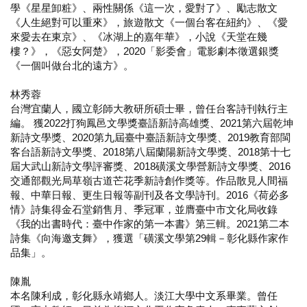
學《星星卸粧》、兩性關係《這一次，愛對了》、勵志散文
《人生絕對可以重來》，旅遊散文《一個台客在紐約》、《愛
來愛去在東京》、《冰湖上的嘉年華》，小說《天堂在幾
樓？》，《惡女阿楚》，2020「影委會」電影劇本徵選銀獎
《一個叫做台北的遠方》。
林秀蓉
台灣宜蘭人，國立彰師大教研所碩士畢，曾任台客詩刊執行主
編。 獲2022打狗鳳邑文學獎臺語新詩高雄獎、2021第六屆乾坤
新詩文學獎、2020第九屆臺中臺語新詩文學獎、2019教育部閩
客台語新詩文學獎、2018第八屆蘭陽新詩文學獎、2018第十七
屆大武山新詩文學評審獎、2018磺溪文學營新詩文學獎、2016
交通部觀光局草嶺古道芒花季新詩創作獎等。作品散見人間福
報、中華日報、更生日報等副刊及各文學詩刊。2016《荷必多
情》詩集得金石堂銷售月、季冠軍，並膺臺中市文化局收錄
《我的出書時代：臺中作家的第一本書》第三輯。2021第二本
詩集《向海邀支舞》，獲選「磺溪文學第29輯－彰化縣作家作
品集」。
陳胤
本名陳利成，彰化縣永靖鄉人。淡江大學中文系畢業。曾任