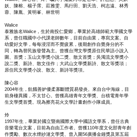
妖、陳榕、楊子霈、莊雅雯、馬行田、劉天浩、柯志遠、林秀
蓉、陳胤、黃明峯、林世明
Walice
泰雅族名Walice，生於南投仁愛鄉，畢業於高雄師範大學國文學
系，曾任職國中小代課老師數年，目前自由業，專寫文案。自
幼愛好文學，每每浸淫而不覺疲累，後期創作自覺身分的不
同，轉為替民族發聲為主。曾獲台灣文學獎原住民華語小說入
圍、首獎；玉山文學獎小說二獎、散文首獎；吳濁流文學獎小
說二獎、新詩、散文佳作；大武山文學獎新詩、散文等獎項；
原住民文學獎小說、散文、新詩等獎項。
陳心容
2004年生，飢餓善妒優柔寡斷體質易發炎。來自台中海線，目
前身棲異國，不太甘心。曾獲高雄青年文學獎、台積電青年學
生文學獎首獎。現為擦亮花火文學計畫創作小隊成員。
炩
1997年生，畢業於國立暨南國際大學中國語文學系，曾任古典
音樂電台文案，目前為自由工作者。曾獲110年度文化部青年創
作獎勵、數次水煙紗漣文學獎、曾入圍56廣播金鐘獎及第五屆